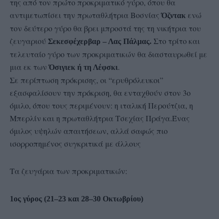
της από τον πρώτο προκριματικό γύρο, όπου θα
αντιμετωπίσει την πρωταθλήτρια Βοσνίας
ενώ
Όζντακ
τον δεύτερο γύρο θα βρει μπροστά της τη νικήτρια του
ζευγαριού
Στο τρίτο και
Σεκεσφέχερβαρ – Λας Πάλμας.
τελευταίο γύρο των προκριματικών θα διασταυρωθεί με
μια εκ των
.
Όσιγιεκ ή τη Λέφσκι
Σε περίπτωση πρόκρισης, οι “ερυθρόλευκοι”
εξασφαλίσουν την πρόκριση, θα ενταχθούν στον 3ο
όμιλο, όπου τους περιμένουν: η ιταλική Περούτζια, η
Μπερλίν και η πρωταθλήτρια Τσεχίας Πράγα.Ένας
όμιλος υψηλών απαιτήσεων, αλλά σαφώς πιο
ισορροπημένος συγκριτικά με άλλους
Τα ζευγάρια των προκριματικών:
1ος γύρος (21–23 και 28–30 Οκτωβρίου)