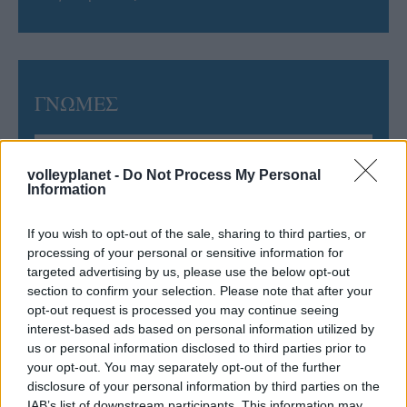
ΓΝΩΜΕΣ
volleyplanet -
Do Not Process My Personal
ΠΕΝΥ ΡΟΝΤΟΓΙΑΝΝΗ
Information
11/03/2026
Από την Περούτζια του 2000
If you wish to opt-out of the sale, sharing to third parties, or
στο σήμερα: Tο τρίτο
ευρωπαϊκό ραντεβού του
processing of your personal or sensitive information for
Παναθηναϊκού με την
targeted advertising by us, please use the below opt-out
ιστορία
section to confirm your selection. Please note that after your
opt-out request is processed you may continue seeing
interest-based ads based on personal information utilized by
us or personal information disclosed to third parties prior to
ΗΛΙΑΣ ΠΑΠΑΪΩΑΝΝΟΥ
your opt-out. You may separately opt-out of the further
08/03/2026
disclosure of your personal information by third parties on the
Αναγνώριση και σεβασμός
IAB’s list of downstream participants. This information may