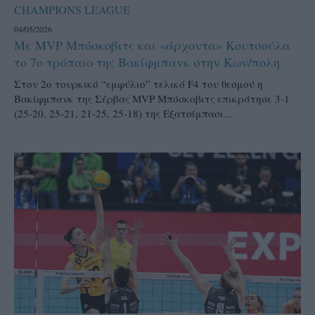
CHAMPIONS LEAGUE
04/05/2026
Με MVP Μπόσκοβιτς και «άρχοντα» Κουτσούλα
το 7ο τρόπαιο της Βακίφμπανκ στην Κων/πολη
Στον 2ο τουρκικό “εμφύλιο” τελικό F4 του θεσμού η
Βακίφμπανκ της Σέρβας MVP Μπόσκοβιτς επικράτησε 3-1
(25-20, 25-21, 21-25, 25-18) της Εξατσίμπασι...