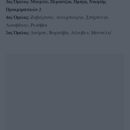
3ος Όμιλος:
Μπερλίν, Περούτζια, Πράγα, Νικητής
Προκριματικών 2
Ζαβιέρτσιε, Λίνεμπουργκ, Σπόρτινγκ
4ος Όμιλος:
Λισαβόνας, Ρεσόβια
Λούμπε, Βαρσάβα, Λέουβεν, Μονπελιέ
5ος Όμιλος: