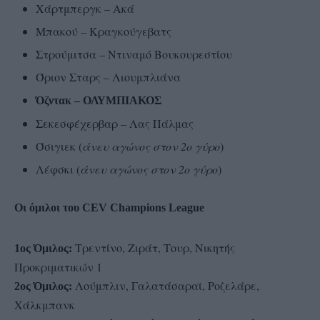
Χάρτμπεργκ – Ακά
Μπακού – Κραγκούγεβατς
Στρούμιτσα – Ντιναμό Βουκουρεστίου
Όριον Σταρς – Λιουμπλιάνα
Όζντακ – ΟΛΥΜΠΙΑΚΟΣ
Σεκεσφέχερβαρ – Λας Πάλμας
Όσιγιεκ (
άνευ αγώνος στον 2ο γύρο
)
Λέφσκι (
άνευ αγώνος στον 2ο γύρο
)
Οι όμιλοι του CEV Champions League
Τρεντίνο, Ζιράτ, Τουρ, Νικητής
1ος Όμιλος:
Προκριματικών 1
Λούμπλιν, Γαλατάσαραϊ, Ροζελάρε,
2ος Όμιλος:
Χάλκμπανκ