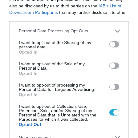
οι σημαντικότερες νίκες του
also be disclosed by us to third parties on the
IAB’s List of
Α.Ο. Θήρας
Downstream Participants
that may further disclose it to other
third parties.
Please note that this website/app uses one or more Google
Personal Data Processing Opt Outs
services and may gather and store information including but
not limited to your visit or usage behaviour. You may click to
I want to opt-out of the Sharing of my
personal data.
grant or deny consent to Google and its third-party tags to
Opted In
use your data for below specified purposes in below Google
consent section.
I want to opt-out of the Sale of my
Personal Data.
Opted In
I want to opt-out of processing my
Personal Data for Targeted Advertising.
Opted In
I want to opt-out of Collection, Use,
Retention, Sale, and/or Sharing of my
Personal Data that Is Unrelated with the
Purposes for which it was collected.
Opted Out
Google consents