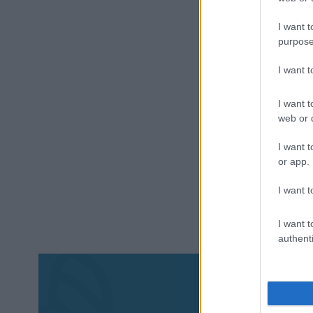
I want t
purpose
I want 
I want t
web or d
I want t
or app.
I want t
I want t
authenti
Aκολου
πα