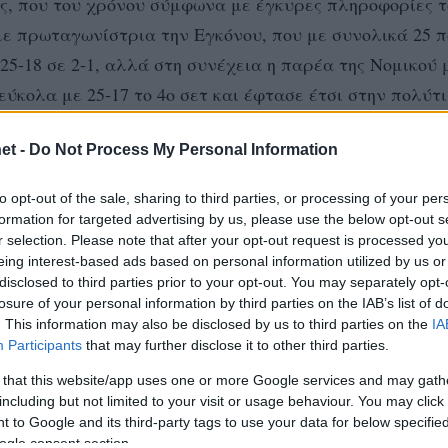
ας, που του χρόνου σύμφωνα με έγκυρες πληροφορίες 
, με πρωταγωνίστρια την Εγκόνου, που με συνολικά 25 
5-18 σε 2-1, αλλά στη συνέχεια η παρέα της Νομικού 
ύκολα με 25-17 το 4ο σετ και έφτασε έτσι στην πολύτ
et -
Do Not Process My Personal Information
ί αντιμέτωπη με την φιναλίστ Βιτσέντζα, που με 2-1 ν
to opt-out of the sale, sharing to third parties, or processing of your per
ή την πρόκρισή της στο μεγάλο ραντεβού της κατηγορί
formation for targeted advertising by us, please use the below opt-out s
r selection. Please note that after your opt-out request is processed y
 νίκες.
eing interest-based ads based on personal information utilized by us or
disclosed to third parties prior to your opt-out. You may separately opt-
losure of your personal information by third parties on the IAB’s list of
ΟΥ
. This information may also be disclosed by us to third parties on the
IA
Participants
that may further disclose it to other third parties.
 that this website/app uses one or more Google services and may gath
including but not limited to your visit or usage behaviour. You may click 
 to Google and its third-party tags to use your data for below specifi
ogle consent section.