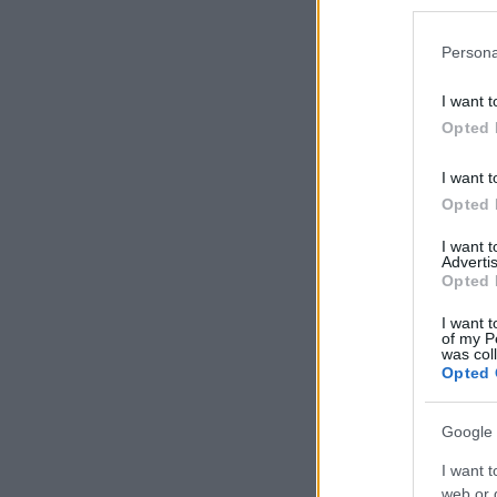
Persona
I want t
Opted 
I want t
Opted 
I want 
Advertis
Opted 
I want t
of my P
was col
Opted 
Google 
I want t
web or d