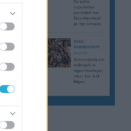
Tο τρίτο
ευρωπαϊκό
ραντεβού του
Παναθηναϊκού
με την ιστορία
ΗΛΙΑΣ
ΠΑΠΑΪΩΑΝΝΟΥ
08/03/2026
Αναγνώριση και
σεβασμός οι
σημαντικότερες
νίκες του Α.Ο.
Θήρας