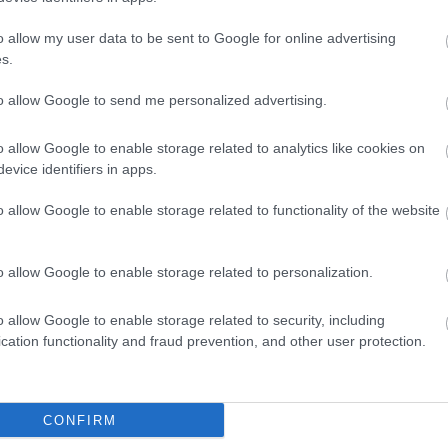
o allow my user data to be sent to Google for online advertising
s.
to allow Google to send me personalized advertising.
o allow Google to enable storage related to analytics like cookies on
evice identifiers in apps.
o allow Google to enable storage related to functionality of the website
o allow Google to enable storage related to personalization.
o allow Google to enable storage related to security, including
cation functionality and fraud prevention, and other user protection.
θήστε μας
ντού…
CONFIRM