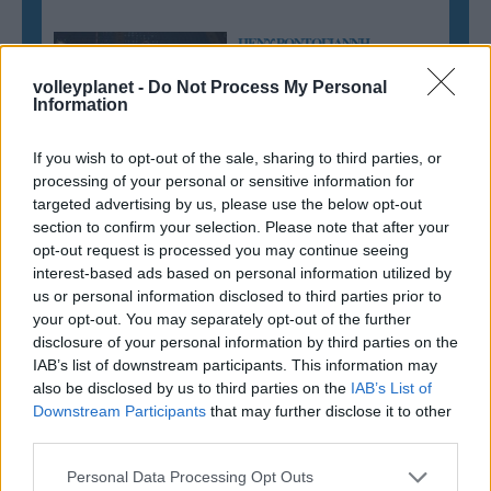
ΠΕΝΥ ΡΟΝΤΟΓΙΑΝΝΗ
11/03/2026
volleyplanet -
Do Not Process My Personal
Από την Περούτζια του 2000
Information
στο σήμερα: Tο τρίτο
ευρωπαϊκό ραντεβού του
Παναθηναϊκού με την
If you wish to opt-out of the sale, sharing to third parties, or
ιστορία
processing of your personal or sensitive information for
targeted advertising by us, please use the below opt-out
section to confirm your selection. Please note that after your
opt-out request is processed you may continue seeing
ΗΛΙΑΣ ΠΑΠΑΪΩΑΝΝΟΥ
interest-based ads based on personal information utilized by
08/03/2026
us or personal information disclosed to third parties prior to
Αναγνώριση και σεβασμός
your opt-out. You may separately opt-out of the further
οι σημαντικότερες νίκες του
disclosure of your personal information by third parties on the
Α.Ο. Θήρας
IAB’s list of downstream participants. This information may
also be disclosed by us to third parties on the
IAB’s List of
Downstream Participants
that may further disclose it to other
third parties.
Please note that this website/app uses one or more Google
Personal Data Processing Opt Outs