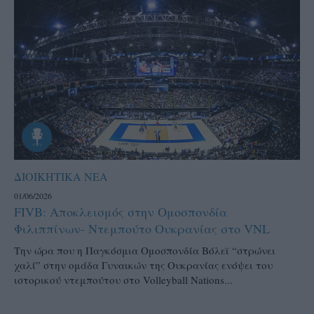
ΔΙΟΙΚΗΤΙΚΑ ΝΕΑ
01/06/2026
FIVB: Αποκλεισμός στην Ομοσπονδία
Φιλιππίνων- Ντεμπούτο Ουκρανίας στο VNL
Την ώρα που η Παγκόσμια Ομοσπονδία Βόλεϊ “στρώνει
χαλί” στην ομάδα Γυναικών της Ουκρανίας ενόψει του
ιστορικού ντεμπούτου στο Volleyball Nations...