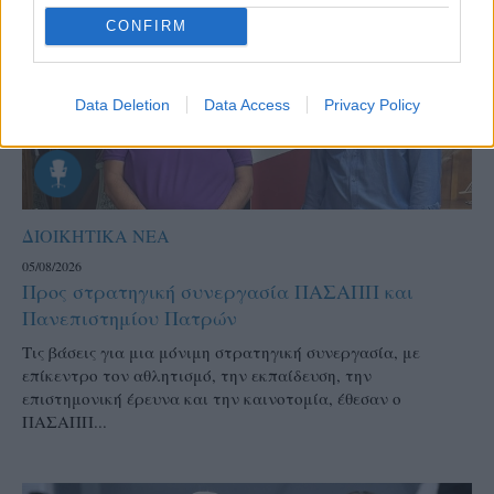
CONFIRM
Data Deletion
Data Access
Privacy Policy
ΔΙΟΙΚΗΤΙΚΑ ΝΕΑ
05/08/2026
Προς στρατηγική συνεργασία ΠΑΣΑΠΠ και
Πανεπιστημίου Πατρών
Τις βάσεις για μια μόνιμη στρατηγική συνεργασία, με
επίκεντρο τον αθλητισμό, την εκπαίδευση, την
επιστημονική έρευνα και την καινοτομία, έθεσαν ο
ΠΑΣΑΠΠ...