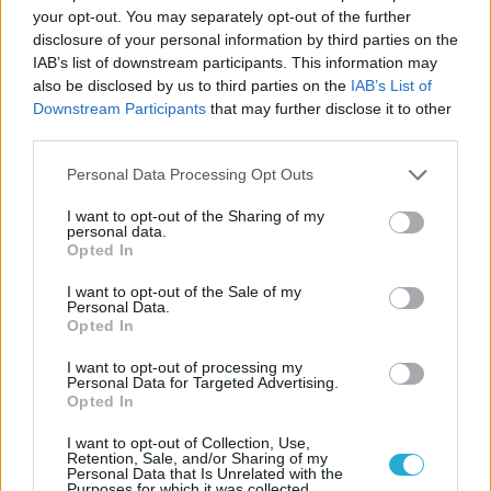
Παναθηναϊκού με την
your opt-out. You may separately opt-out of the further
ιστορία
disclosure of your personal information by third parties on the
IAB’s list of downstream participants. This information may
also be disclosed by us to third parties on the
IAB’s List of
Downstream Participants
that may further disclose it to other
ΗΛΙΑΣ ΠΑΠΑΪΩΑΝΝΟΥ
third parties.
08/03/2026
Αναγνώριση και σεβασμός
Please note that this website/app uses one or more Google
Personal Data Processing Opt Outs
οι σημαντικότερες νίκες του
services and may gather and store information including but
Α.Ο. Θήρας
not limited to your visit or usage behaviour. You may click to
I want to opt-out of the Sharing of my
personal data.
grant or deny consent to Google and its third-party tags to
Opted In
use your data for below specified purposes in below Google
consent section.
I want to opt-out of the Sale of my
Personal Data.
Opted In
I want to opt-out of processing my
Personal Data for Targeted Advertising.
Opted In
I want to opt-out of Collection, Use,
Retention, Sale, and/or Sharing of my
Personal Data that Is Unrelated with the
Purposes for which it was collected.