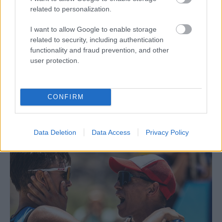
related to personalization.
I want to allow Google to enable storage
related to security, including authentication
functionality and fraud prevention, and other
Aκολουθήστε μας
παντού…
user protection.
CONFIRM
Data Deletion
Data Access
Privacy Policy