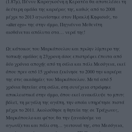
(1.87μ), Πέννυ Καραγκούνη η Κερατέα θα αποτελέσει τη
δεύτερη ομάδα της καριέρας της, καθώς από το 2008
μέχρι το 2013 αγωνίστηκε στον Ηρακλή Κηφισιάς, το
«alter ego» της στην άμμο, Πηγιάννα Μεθενίτη
αισθάνεται απόλυτα στα… νερά της!
Ως κάτοικος του Μαρκόπουλου και πρώην λίμπερο της
τοπικής ομάδας η 23χρονη άσος επιστρέφει έπειτα από
δύο χρόνια αποχής από τη σάλα και πάλι Μεσόγεια, εκεί
όπου πριν από 15 χρόνια ξεκίνησε το 2000 την καριέρα
της στις ακαδημίες του Μαρκόπουλου. Μετά από 5
χρόνια θητείας στη σάλα, στη συνέχεια στράφηκε
αποκλειστικά στην άμμο, όπου εκεί ανακάλυψε το μπιτς
βόλεϊ, τη μεγάλη της αγάπη, την οποία υπηρέτησε πιστά
μέχρι το 2011. Ακολούθησε η θητεία της σε Τράχωνες,
Μαρκόπουλο και φέτος θα την ξαναδούμε να
αγωνίζεται και πάλι στη… γειτονιά της, στα Μεσόγεια,