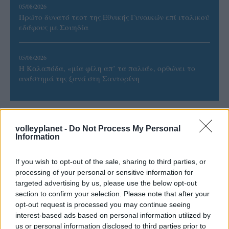
05/08/2026
Πρώτο δυνατό τεστ της Εθνικής Γυναικών επί ιταλικού
εδάφους με Σουηδία
05/08/2026
Η Καλαπόδα, «μία φίλη απ’ τα παλιά», ορθώνει το
ανάστημά της ξανά στη Σαντορίνη
volleyplanet -
Do Not Process My Personal
Information
ΓΝΩΜΕΣ
If you wish to opt-out of the sale, sharing to third parties, or
processing of your personal or sensitive information for
ΠΕΝΥ ΡΟΝΤΟΓΙΑΝΝΗ
targeted advertising by us, please use the below opt-out
section to confirm your selection. Please note that after your
11/03/2026
opt-out request is processed you may continue seeing
Από την Περούτζια του 2000
στο σήμερα: Tο τρίτο
interest-based ads based on personal information utilized by
ευρωπαϊκό ραντεβού του
us or personal information disclosed to third parties prior to