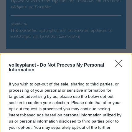
Πρώτο δυνατό τεστ της Εθνικής Γυναικών επί ιταλικού
εδάφους με Σουηδία
05/08/2026
Η Καλαπόδα, «μία φίλη απ’ τα παλιά», ορθώνει το
ανάστημά της ξανά στη Σαντορίνη
volleyplanet -
Do Not Process My Personal
Information
ΓΝΩΜΕΣ
If you wish to opt-out of the sale, sharing to third parties, or
processing of your personal or sensitive information for
ΠΕΝΥ ΡΟΝΤΟΓΙΑΝΝΗ
targeted advertising by us, please use the below opt-out
section to confirm your selection. Please note that after your
11/03/2026
Από την Περούτζια του 2000
opt-out request is processed you may continue seeing
στο σήμερα: Tο τρίτο
interest-based ads based on personal information utilized by
ευρωπαϊκό ραντεβού του
us or personal information disclosed to third parties prior to
Παναθηναϊκού με την
your opt-out. You may separately opt-out of the further
ιστορία