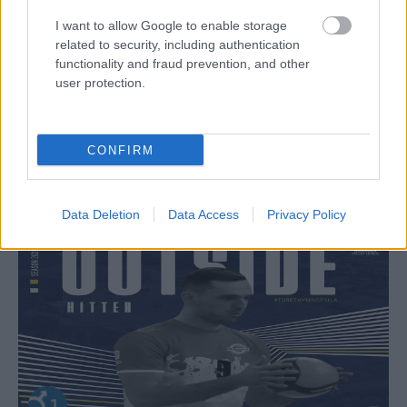
I want to allow Google to enable storage
related to security, including authentication
functionality and fraud prevention, and other
Aκολουθήστε μας
παντού…
user protection.
CONFIRM
Data Deletion
Data Access
Privacy Policy