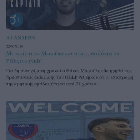
Α1 ΑΝΔΡΩΝ
22/07/2026
Με «κάπτεν» Maroulao και στα… σαλόνια το
Ρέθυμνο (vid)!
Για 5η συνεχόμενη χρονιά ο Θάνος Μαρούλης θα ηγηθεί της
προσπάθειάς διάκρισης του ΟΠΕΡ Ρεθύμνου στην επιστροφή
της κρητικής ομάδας έπειτα από 21 χρόνια...