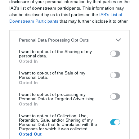
disclosure of your personal information by third parties on the
IAB’s list of downstream participants. This information may
also be disclosed by us to third parties on the
IAB’s List of
Downstream Participants
that may further disclose it to other
ΗΛΙΑΣ ΠΑΠΑΪΩΑΝΝΟΥ
third parties.
08/03/2026
Αναγνώριση και σεβασμός
Please note that this website/app uses one or more Google
Personal Data Processing Opt Outs
οι σημαντικότερες νίκες του
services and may gather and store information including but
Α.Ο. Θήρας
not limited to your visit or usage behaviour. You may click to
I want to opt-out of the Sharing of my
personal data.
grant or deny consent to Google and its third-party tags to
Opted In
use your data for below specified purposes in below Google
consent section.
I want to opt-out of the Sale of my
Personal Data.
Opted In
I want to opt-out of processing my
Personal Data for Targeted Advertising.
Opted In
I want to opt-out of Collection, Use,
Retention, Sale, and/or Sharing of my
Personal Data that Is Unrelated with the
Purposes for which it was collected.
Opted Out