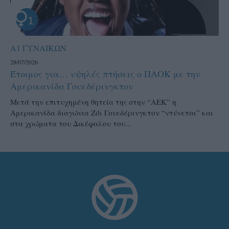
Α1 ΓΥΝΑΙΚΩΝ
28/07/2026
Έτοιμος για… υψηλές πτήσεις ο ΠΑΟΚ με την
Αμερικανίδα Γουεδέρινγκτον
Μετά την επιτυχημένη θητεία της στην “ΑΕΚ” η
Αμερικανίδα διαγώνια Ζόι Γουεδέρινγκτον “ντύνεται” και
στα χρώματα του Δικέφαλου του...