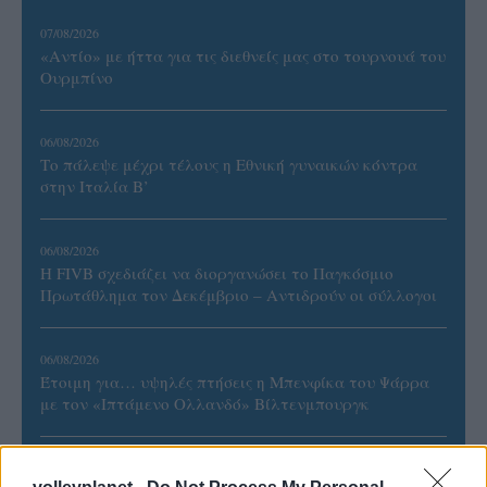
07/08/2026
«Αντίο» με ήττα για τις διεθνείς μας στο τουρνουά του
Ουρμπίνο
06/08/2026
Το πάλεψε μέχρι τέλους η Εθνική γυναικών κόντρα
στην Ιταλία Β’
06/08/2026
Η FIVB σχεδιάζει να διοργανώσει το Παγκόσμιο
Πρωτάθλημα τον Δεκέμβριο – Αντιδρούν οι σύλλογοι
06/08/2026
Έτοιμη για… υψηλές πτήσεις η Μπενφίκα του Ψάρρα
με τον «Ιπτάμενο Ολλανδό» Βίλτενμπουργκ
05/08/2026