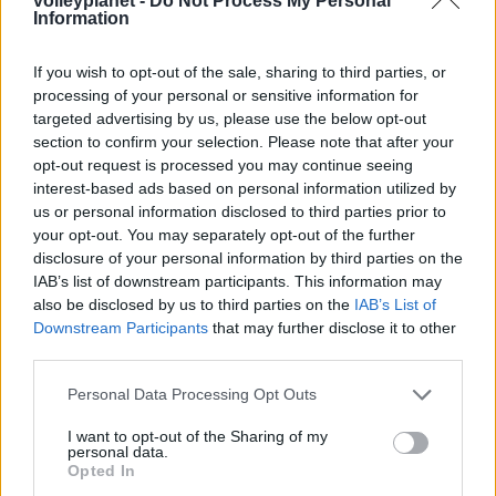
volleyplanet -
Do Not Process My Personal
Ισόπαλο το πρωτο φιλικό τεστ της Εθνικής στο
Information
Ουρμπίνο
If you wish to opt-out of the sale, sharing to third parties, or
05/08/2026
processing of your personal or sensitive information for
Προς στρατηγική συνεργασία ΠΑΣΑΠΠ και
targeted advertising by us, please use the below opt-out
Πανεπιστημίου Πατρών
section to confirm your selection. Please note that after your
opt-out request is processed you may continue seeing
interest-based ads based on personal information utilized by
us or personal information disclosed to third parties prior to
your opt-out. You may separately opt-out of the further
disclosure of your personal information by third parties on the
ΓΝΩΜΕΣ
IAB’s list of downstream participants. This information may
also be disclosed by us to third parties on the
IAB’s List of
Downstream Participants
that may further disclose it to other
third parties.
ΠΕΝΥ ΡΟΝΤΟΓΙΑΝΝΗ
11/03/2026
Please note that this website/app uses one or more Google
Personal Data Processing Opt Outs
Από την Περούτζια του 2000
services and may gather and store information including but
στο σήμερα: Tο τρίτο
not limited to your visit or usage behaviour. You may click to
I want to opt-out of the Sharing of my
personal data.
ευρωπαϊκό ραντεβού του
grant or deny consent to Google and its third-party tags to
Opted In
Παναθηναϊκού με την
use your data for below specified purposes in below Google
ιστορία