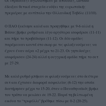
Οι «πράσινες» αγωνίστηκαν με απουσίες, ωστόσο
έδειξαν θετικά στοιχεία ενόψει της ευρωπαϊκής
πρεμιέρας με αντίπαλο την Ολλανδική Τσβόλε (11/10).
Ο ΠΑΟ ξεκίνησε καλά και προηγήθηκε με 9-6 αλλά η
Βάσας βρήκε ρυθμό και λίγο αργότερα ισοφάρισε (11-11)
και πήρε το προβάδισμα (11-12). Οι δύο ομάδες
παρέμειναν κοντά στο σκορ με τις φιλοξενούμενες να
έχουν έναν αέρα +2 μέχρι το 21-23. Οι γηπεδούχες
ισοφάρισαν (24-24) αλλά η ουγγρική ομάδα πήρε το σετ
με 27-29.
Με καλό ρυθμό μπήκαν οι φιλοξενούμενες στο δεύτερο
σετ και έχτισαν διαφορά ασφαλείας (6-12) την οποία
διατήρησαν μέχρι το 15-20, όταν ο Παναθηναϊκός βρήκε
τον τρόπο να μειώσει σε 19-22. Παρά τη βελτιωμένη
εικόνα το “τριφύλλι” βρέθηκε πίσω με 0-2 (20-25).