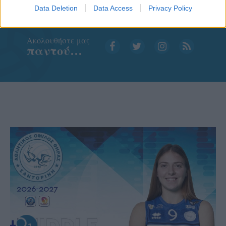
Data Deletion
Data Access
Privacy Policy
Aκολουθήστε μας
παντού…