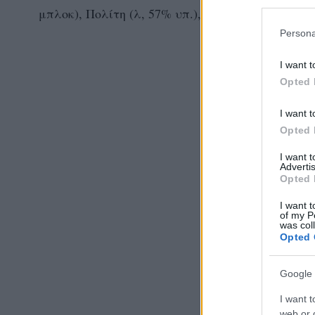
μπλοκ), Πολίτη (λ, 57% υπ.), Ρόγκα (λ, 65% υπ. 
Persona
I want t
Opted 
I want t
Opted 
I want 
Advertis
Opted 
I want t
of my P
was col
Opted 
Google 
I want t
web or d