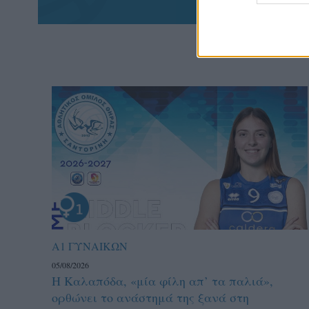
Α1 ΓΥΝΑΙΚΩΝ
05/08/2026
Η Καλαπόδα, «μία φίλη απ’ τα παλιά»,
ορθώνει το ανάστημά της ξανά στη