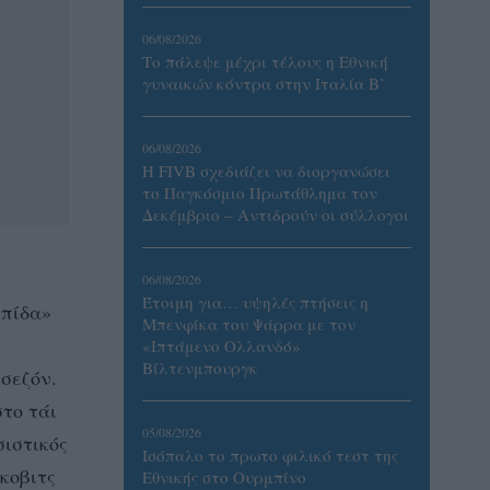
06/08/2026
Το πάλεψε μέχρι τέλους η Εθνική
γυναικών κόντρα στην Ιταλία Β’
06/08/2026
Η FIVB σχεδιάζει να διοργανώσει
το Παγκόσμιο Πρωτάθλημα τον
Δεκέμβριο – Αντιδρούν οι σύλλογοι
06/08/2026
Έτοιμη για… υψηλές πτήσεις η
λπίδα»
Μπενφίκα του Ψάρρα με τον
«Ιπτάμενο Ολλανδό»
Βίλτενμπουργκ
σεζόν.
το τάι
05/08/2026
σιστικός
Ισόπαλο το πρωτο φιλικό τεστ της
κοβιτς
Εθνικής στο Ουρμπίνο