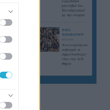
ευρωπαϊκό
ραντεβού του
Παναθηναϊκού
με την ιστορία
ΗΛΙΑΣ
ΠΑΠΑΪΩΑΝΝΟΥ
08/03/2026
Αναγνώριση και
σεβασμός οι
σημαντικότερες
νίκες του Α.Ο.
Θήρας