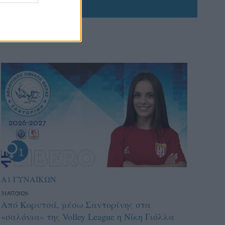
Α1 ΓΥΝΑΙΚΩΝ
31/07/2026
Από Κορυτσά, μέσω Σαντορίνης στα
«σαλόνια» της Volley League η Νίκη Γιόλλα