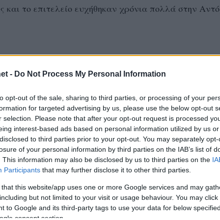
ες και το επιτελείο ευχήθηκαν χρόνια πολλά στην Αντ
et -
Do Not Process My Personal Information
to opt-out of the sale, sharing to third parties, or processing of your per
formation for targeted advertising by us, please use the below opt-out s
r selection. Please note that after your opt-out request is processed y
eing interest-based ads based on personal information utilized by us or
disclosed to third parties prior to your opt-out. You may separately opt-
losure of your personal information by third parties on the IAB’s list of
. This information may also be disclosed by us to third parties on the
IA
Participants
that may further disclose it to other third parties.
 that this website/app uses one or more Google services and may gath
including but not limited to your visit or usage behaviour. You may click 
 επ., 3 μπλοκ), Ανάε 7 (7/18 επ.), Νικολογιάννη 8 (6/12
 to Google and its third-party tags to use your data for below specifi
Παπαφωτίου 4 (2/3 επ., 1 άσσος), Ανθούλη 24 (21-41 επ., 
ogle consent section.