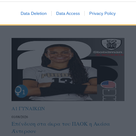
Data Deletion
Data Access
Privacy Policy
Α1 ΓΥΝΑΙΚΩΝ
01/08/2026
Επένδυση στα άκρα του ΠΑΟΚ η Ακάσα
Άντερσον