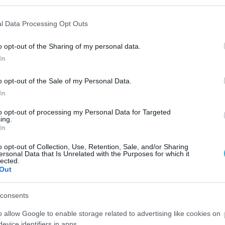
– 41% αρ.), Μεταξά, Μερκούρη, Μέντιτς 4 (4/8 επ.)
l Data Processing Opt Outs
o opt-out of the Sharing of my personal data.
In
o opt-out of the Sale of my Personal Data.
In
to opt-out of processing my Personal Data for Targeted
ing.
In
o opt-out of Collection, Use, Retention, Sale, and/or Sharing
ersonal Data that Is Unrelated with the Purposes for which it
lected.
Out
consents
o allow Google to enable storage related to advertising like cookies on
evice identifiers in apps.