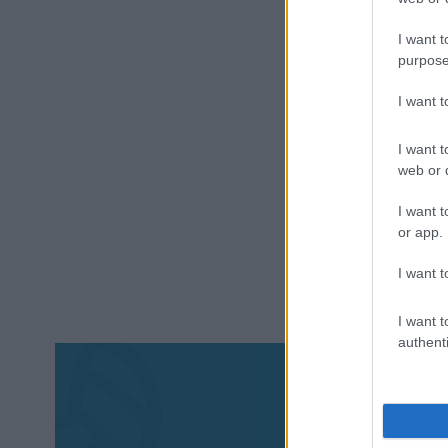
I want t
purpose
I want 
I want t
web or d
I want t
or app.
I want t
I want t
authenti
Aκολου
πα