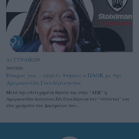
Α1 ΓΥΝΑΙΚΩΝ
28/07/2026
Έτοιμος για… υψηλές πτήσεις ο ΠΑΟΚ με την
Αμερικανίδα Γουεδέρινγκτον
Μετά την επιτυχημένη θητεία της στην “ΑΕΚ” η
Αμερικανίδα διαγώνια Ζόι Γουεδέρινγκτον “ντύνεται” και
στα χρώματα του Δικέφαλου του...