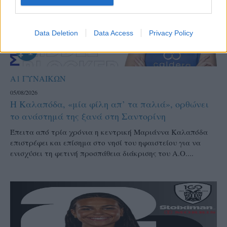
Data Deletion
Data Access
Privacy Policy
Α1 ΓΥΝΑΙΚΩΝ
05/08/2026
Η Καλαπόδα, «μία φίλη απ’ τα παλιά», ορθώνει
το ανάστημά της ξανά στη Σαντορίνη
Έπειτα από τρία χρόνια η κεντρική Μαριάννα Καλαπόδα
επιστρέφει και επίσημα στο νησί του ηφαιστείου για να
ενισχύσει τη φετινή προσπάθεια διάκρισης του Α.Ο....