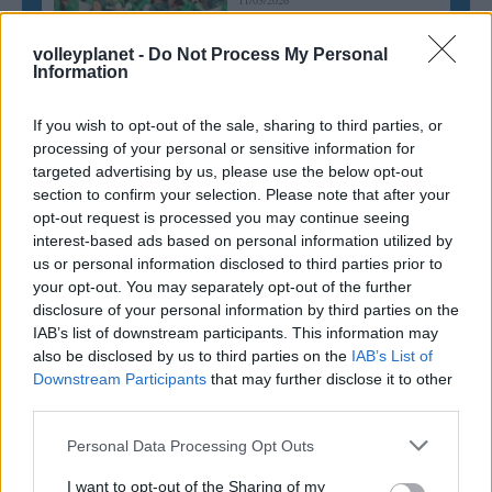
11/03/2026
Από την Περούτζια του 2000
στο σήμερα: Tο τρίτο
volleyplanet -
Do Not Process My Personal
ευρωπαϊκό ραντεβού του
Information
Παναθηναϊκού με την
ιστορία
If you wish to opt-out of the sale, sharing to third parties, or
processing of your personal or sensitive information for
targeted advertising by us, please use the below opt-out
ΗΛΙΑΣ ΠΑΠΑΪΩΑΝΝΟΥ
section to confirm your selection. Please note that after your
opt-out request is processed you may continue seeing
08/03/2026
Αναγνώριση και σεβασμός
interest-based ads based on personal information utilized by
οι σημαντικότερες νίκες του
us or personal information disclosed to third parties prior to
Α.Ο. Θήρας
your opt-out. You may separately opt-out of the further
disclosure of your personal information by third parties on the
IAB’s list of downstream participants. This information may
also be disclosed by us to third parties on the
IAB’s List of
Downstream Participants
that may further disclose it to other
third parties.
Please note that this website/app uses one or more Google
Personal Data Processing Opt Outs
services and may gather and store information including but
not limited to your visit or usage behaviour. You may click to
I want to opt-out of the Sharing of my