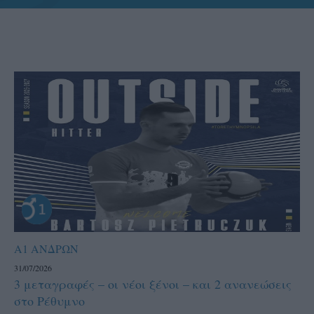
Α1 ΑΝΔΡΩΝ
31/07/2026
3 μεταγραφές – οι νέοι ξένοι – και 2 ανανεώσεις
στο Ρέθυμνο