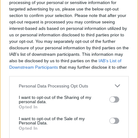
processing of your personal or sensitive information for
targeted advertising by us, please use the below opt-out
section to confirm your selection. Please note that after your
opt-out request is processed you may continue seeing
ΓΝΩΜΕΣ
interest-based ads based on personal information utilized by
us or personal information disclosed to third parties prior to
your opt-out. You may separately opt-out of the further
disclosure of your personal information by third parties on the
IAB’s list of downstream participants. This information may
ΠΕΝΥ ΡΟΝΤΟΓΙΑΝΝΗ
also be disclosed by us to third parties on the
IAB’s List of
11/03/2026
Downstream Participants
that may further disclose it to other
Από την Περούτζια του 2000
third parties.
στο σήμερα: Tο τρίτο
ευρωπαϊκό ραντεβού του
Please note that this website/app uses one or more Google
Παναθηναϊκού με την
Personal Data Processing Opt Outs
services and may gather and store information including but
ιστορία
not limited to your visit or usage behaviour. You may click to
I want to opt-out of the Sharing of my
personal data.
grant or deny consent to Google and its third-party tags to
Opted In
use your data for below specified purposes in below Google
ΗΛΙΑΣ ΠΑΠΑΪΩΑΝΝΟΥ
consent section.
I want to opt-out of the Sale of my
Personal Data.
08/03/2026
Opted In
Αναγνώριση και σεβασμός
οι σημαντικότερες νίκες του