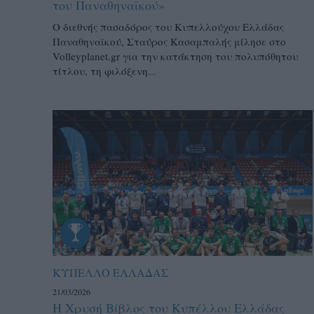
του Παναθηναϊκού»
Ο διεθνής πασαδόρος του Κυπελλούχου Ελλάδας
Παναθηναϊκού, Σταύρος Κασαμπαλής μίλησε στο
Volleyplanet.gr για την κατάκτηση του πολυπόθητου
τίτλου, τη φιλόξενη...
ΚΥΠΕΛΛΟ ΕΛΛΑΔΑΣ
21/03/2026
Η Χρυσή Βίβλος του Κυπέλλου Ελλάδας