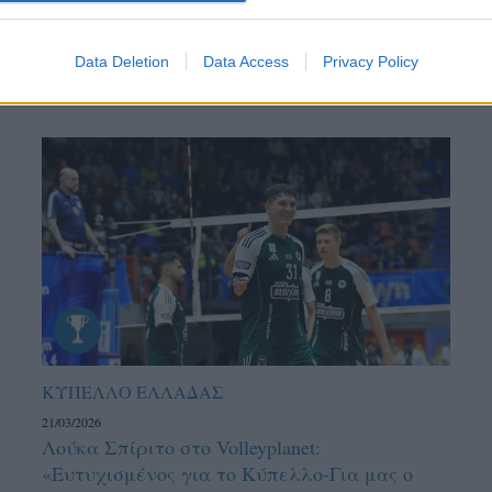
Data Deletion
Data Access
Privacy Policy
ΚΥΠΕΛΛΟ ΕΛΛΑΔΑΣ
21/03/2026
Λούκα Σπίριτο στο Volleyplanet:
«Ευτυχισμένος για το Κύπελλο-Για μας ο