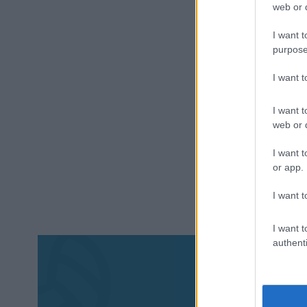
web or d
I want t
purpose
I want 
I want t
web or d
I want t
or app.
I want t
I want t
authenti
Aκολου
πα