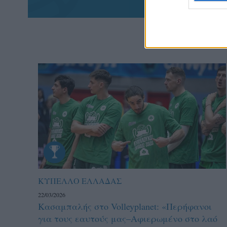
ΚΥΠΕΛΛΟ ΕΛΛΑΔΑΣ
22/03/2026
Κασαμπαλής στο Volleyplanet: «Περήφανοι
για τους εαυτούς μας–Aφιερωμένο στο λαό