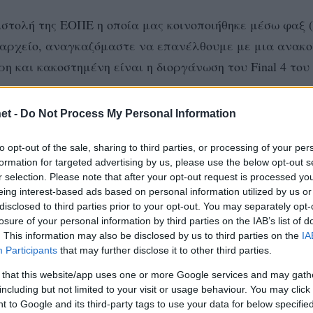
στολή της ΕΟΠΕ η οποία μας κοινοποιήθηκε μέσω φαξ (
ο αρχείο, αναγκαζόμαστε να επανέλθουμε με μια ανακο
η και κακοστημένη είναι η διοργάνωση του Final 4 του
et -
Do Not Process My Personal Information
υτέρα 16/04 μέχρι και την Τετάρτη 18/04,μέσα στο οπο
to opt-out of the sale, sharing to third parties, or processing of your per
ιάθεση των προσκλήσεων για την διοργάνωση από τρία
formation for targeted advertising by us, please use the below opt-out s
 πρώτοι φίλοι Ροδίτες του Π.Α.Ο.Κ πήγαν να ζητήσουν 
r selection. Please note that after your opt-out request is processed y
ναλογούν, ενημερώθηκαν πως αυτές έχουν εξαντληθεί.
eing interest-based ads based on personal information utilized by us or
disclosed to third parties prior to your opt-out. You may separately opt-
losure of your personal information by third parties on the IAB’s list of
φορίες ότι συγκεκριμένος αριθμός προσκλήσεων έχει 
. This information may also be disclosed by us to third parties on the
IA
Participants
that may further disclose it to other third parties.
ρίς την φυσική παρουσία των προσώπων αλλά με εγγρ
ν δύο ομάδων του Ολυμπιακού και Παναθηναϊκού.
 that this website/app uses one or more Google services and may gath
including but not limited to your visit or usage behaviour. You may click 
 to Google and its third-party tags to use your data for below specifi