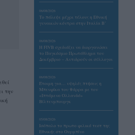
06/08/2026
Το πάλεψε μέχρι τέλους η Εθνική
γυναικών κόντρα στην Ιταλία Β’
06/08/2026
Η FIVB σχεδιάζει να διοργανώσει
το Παγκόσμιο Πρωτάθλημα τον
Δεκέμβριο – Αντιδρούν οι σύλλογοι
06/08/2026
εθεί
Έτοιμη για… υψηλές πτήσεις η
Μπενφίκα του Ψάρρα με τον
ι την
«Ιπτάμενο Ολλανδό»
ική
Βίλτενμπουργκ
05/08/2026
Ισόπαλο το πρωτο φιλικό τεστ της
Εθνικής στο Ουρμπίνο