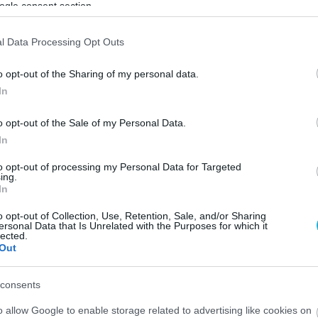
ουμε στο συμπέρασμα ότι το γήπεδο στους δύο ημιτελικ
ogle consent section.
 συμμετέχει η ομάδα μας θα είναι γεμάτο με διακριτικ
l Data Processing Opt Outs
αιχνίδι έχει χαρακτηριστεί ειδικής διαχείρισης.
o opt-out of the Sharing of my personal data.
ργανωτική Επιτροπή και την Αστυνομική Διεύθυνση τη
In
μεθα για την στάση την οποία θα κρατήσει η ομάδα μα
o opt-out of the Sale of my Personal Data.
In
to opt-out of processing my Personal Data for Targeted
ing.
In
o opt-out of Collection, Use, Retention, Sale, and/or Sharing
ersonal Data that Is Unrelated with the Purposes for which it
Σ
#ΠΑΝΑΘΗΝΑΪΚΟΣ
#ΠΑΟΚ
#ΡΟΔΟΣ
lected.
Out
consents
o allow Google to enable storage related to advertising like cookies on