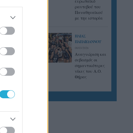
ευρωπαϊκό
ούς,
ραντεβού του
ά και
Παναθηναϊκού
με την ιστορία
ΗΛΙΑΣ
ς Ρόδου
ΠΑΠΑΪΩΑΝΝΟΥ
ς σε
08/03/2026
Αναγνώριση και
σεβασμός οι
σημαντικότερες
νίκες του Α.Ο.
Θήρας