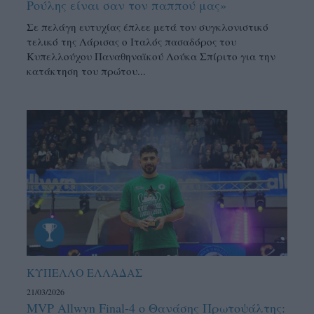
Ρούλης είναι σαν τον παππού μας»
Σε πελάγη ευτυχίας έπλεε μετά τον συγκλονιστικό
τελικό της Λάρισας ο Ιταλός πασαδόρος του
Κυπελλούχου Παναθηναϊκού Λούκα Σπίριτο για την
κατάκτηση του πρώτου...
ΚΥΠΕΛΛΟ ΕΛΛΑΔΑΣ
21/03/2026
MVP Allwyn Final-4 ο Θανάσης Πρωτοψάλτης: