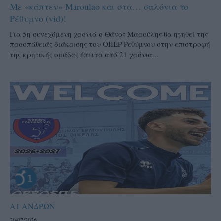
Με «κάπτεν» Maroulao και στα… σαλόνια το
Ρέθυμνο (vid)!
Για 5η συνεχόμενη χρονιά ο Θάνος Μαρούλης θα ηγηθεί της
προσπάθειάς διάκρισης του ΟΠΕΡ Ρεθύμνου στην επιστροφή
της κρητικής ομάδας έπειτα από 21 χρόνια...
Α1 ΑΝΔΡΩΝ
20/07/2026