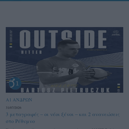
Α1 ΑΝΔΡΩΝ
31/07/2026
3 μεταγραφές – οι νέοι ξένοι – και 2 ανανεώσεις
στο Ρέθυμνο