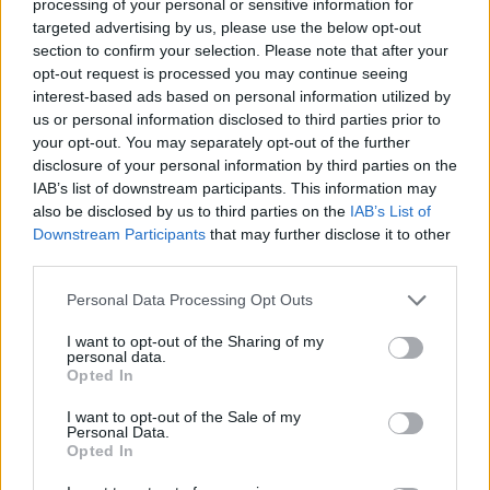
processing of your personal or sensitive information for
targeted advertising by us, please use the below opt-out
section to confirm your selection. Please note that after your
opt-out request is processed you may continue seeing
ΓΝΩΜΕΣ
interest-based ads based on personal information utilized by
us or personal information disclosed to third parties prior to
your opt-out. You may separately opt-out of the further
disclosure of your personal information by third parties on the
ΠΕΝΥ ΡΟΝΤΟΓΙΑΝΝΗ
IAB’s list of downstream participants. This information may
also be disclosed by us to third parties on the
IAB’s List of
11/03/2026
Από την Περούτζια του 2000
Downstream Participants
that may further disclose it to other
στο σήμερα: Tο τρίτο
third parties.
ευρωπαϊκό ραντεβού του
Παναθηναϊκού με την
Please note that this website/app uses one or more Google
Personal Data Processing Opt Outs
ιστορία
services and may gather and store information including but
not limited to your visit or usage behaviour. You may click to
I want to opt-out of the Sharing of my
personal data.
grant or deny consent to Google and its third-party tags to
Opted In
use your data for below specified purposes in below Google
ΗΛΙΑΣ ΠΑΠΑΪΩΑΝΝΟΥ
consent section.
I want to opt-out of the Sale of my
08/03/2026
Personal Data.
Αναγνώριση και σεβασμός
Opted In
οι σημαντικότερες νίκες του