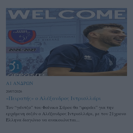
Α1 ΑΝΔΡΩΝ
20/07/2026
«Πειρατής» ο Αλέξανδρος Ιντρισλλάρι
Τον “γάντζο” του Φοίνικα Σύρου θα “φοράει” για την
ερχόμενη σεζόν ο Αλέξανδρος Ιντρισλλάρι, με τον 21χρονο
Έλληνα διαγώνιο να ανακοιώνεται...