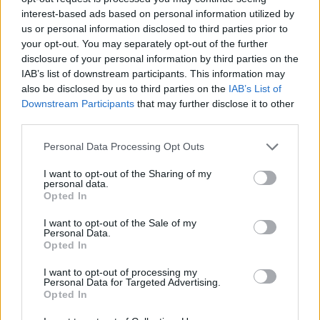
interest-based ads based on personal information utilized by
ΠΕΝΥ ΡΟΝΤΟΓΙΑΝΝΗ
us or personal information disclosed to third parties prior to
11/03/2026
your opt-out. You may separately opt-out of the further
Από την Περούτζια του 2000
disclosure of your personal information by third parties on the
στο σήμερα: Tο τρίτο
IAB’s list of downstream participants. This information may
ευρωπαϊκό ραντεβού του
also be disclosed by us to third parties on the
IAB’s List of
Παναθηναϊκού με την
Downstream Participants
that may further disclose it to other
ιστορία
third parties.
Please note that this website/app uses one or more Google
Personal Data Processing Opt Outs
services and may gather and store information including but
ΗΛΙΑΣ ΠΑΠΑΪΩΑΝΝΟΥ
not limited to your visit or usage behaviour. You may click to
I want to opt-out of the Sharing of my
08/03/2026
personal data.
grant or deny consent to Google and its third-party tags to
Αναγνώριση και σεβασμός
Opted In
use your data for below specified purposes in below Google
οι σημαντικότερες νίκες του
consent section.
Α.Ο. Θήρας
I want to opt-out of the Sale of my
Personal Data.
Opted In
I want to opt-out of processing my
Personal Data for Targeted Advertising.
Opted In