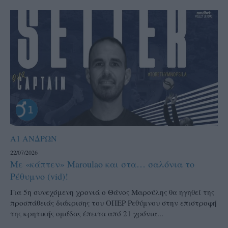
Α1 ΑΝΔΡΩΝ
22/07/2026
Με «κάπτεν» Maroulao και στα… σαλόνια το
Ρέθυμνο (vid)!
Για 5η συνεχόμενη χρονιά ο Θάνος Μαρούλης θα ηγηθεί της
προσπάθειάς διάκρισης του ΟΠΕΡ Ρεθύμνου στην επιστροφή
της κρητικής ομάδας έπειτα από 21 χρόνια...