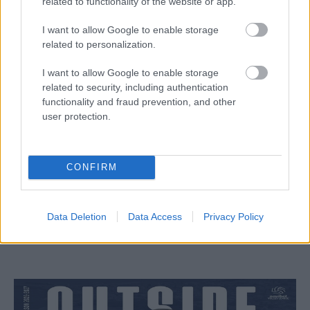
related to functionality of the website or app.
I want to allow Google to enable storage
related to personalization.
I want to allow Google to enable storage
related to security, including authentication
functionality and fraud prevention, and other
user protection.
Aκολουθήστε μας
παντού…
CONFIRM
Data Deletion
Data Access
Privacy Policy