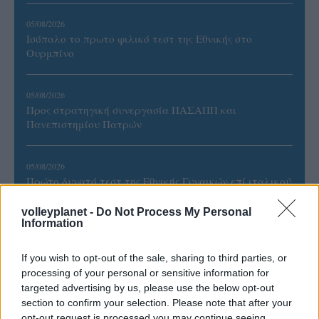
05/08/2026
Ισόπαλο το πρωτο φιλικό τεστ της Εθνικής στο
Ουρμπίνο
05/08/2026
Προς στρατηγική συνεργασία ΠΑΣΑΠΠ και
Πανεπιστημίου Πατρών
05/08/2026
Πρώτο δυνατό τεστ της Εθνικής Γυναικών επί ιταλικού
εδάφους με Σουηδία
volleyplanet -
Do Not Process My Personal
Information
If you wish to opt-out of the sale, sharing to third parties, or
processing of your personal or sensitive information for
ΓΝΩΜΕΣ
targeted advertising by us, please use the below opt-out
section to confirm your selection. Please note that after your
opt-out request is processed you may continue seeing