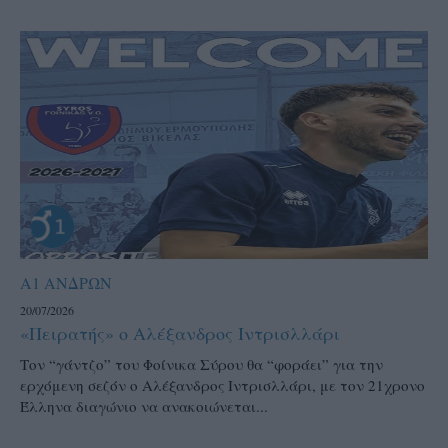
Α1 ΑΝΔΡΩΝ
20/07/2026
«Πειρατής» ο Αλέξανδρος Ιντρισλλάρι
Τον “γάντζο” του Φοίνικα Σύρου θα “φοράει” για την
ερχόμενη σεζόν ο Αλέξανδρος Ιντρισλλάρι, με τον 21χρονο
Έλληνα διαγώνιο να ανακοιώνεται...