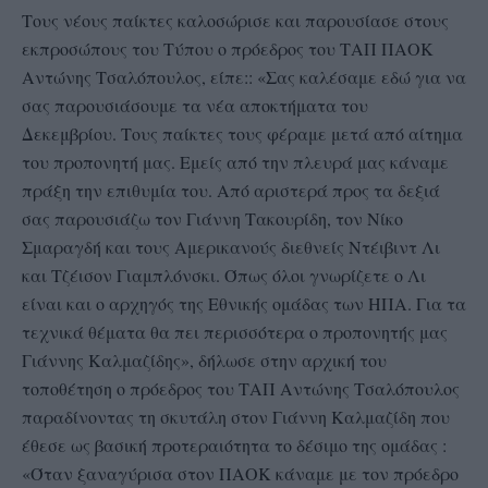
Τους νέους παίκτες καλοσώρισε και παρουσίασε στους
εκπροσώπους του Τύπου ο πρόεδρος του ΤΑΠ ΠΑΟΚ
Αντώνης Τσαλόπουλος, είπε:: «Σας καλέσαμε εδώ για να
σας παρουσιάσουμε τα νέα αποκτήματα του
Δεκεμβρίου. Τους παίκτες τους φέραμε μετά από αίτημα
του προπονητή μας. Εμείς από την πλευρά μας κάναμε
πράξη την επιθυμία του. Από αριστερά προς τα δεξιά
σας παρουσιάζω τον Γιάννη Τακουρίδη, τον Νίκο
Σμαραγδή και τους Αμερικανούς διεθνείς Ντέιβιντ Λι
και Τζέισον Γιαμπλόνσκι. Όπως όλοι γνωρίζετε ο Λι
είναι και ο αρχηγός της Εθνικής ομάδας των ΗΠΑ. Για τα
τεχνικά θέματα θα πει περισσότερα ο προπονητής μας
Γιάννης Καλμαζίδης», δήλωσε στην αρχική του
τοποθέτηση ο πρόεδρος του ΤΑΠ Αντώνης Τσαλόπουλος
παραδίνοντας τη σκυτάλη στον Γιάννη Καλμαζίδη που
έθεσε ως βασική προτεραιότητα το δέσιμο της ομάδας :
«Όταν ξαναγύρισα στον ΠΑΟΚ κάναμε με τον πρόεδρο