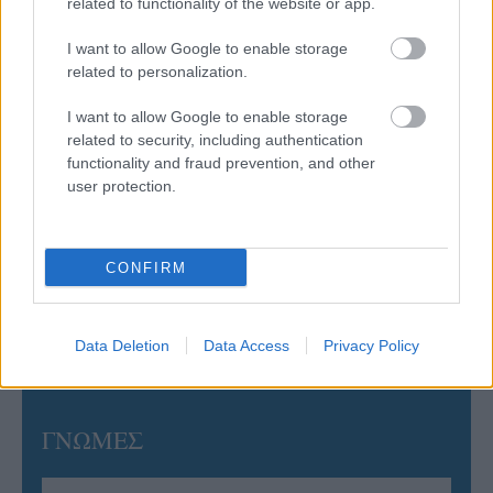
related to functionality of the website or app.
05/08/2026
I want to allow Google to enable storage
Ισόπαλο το πρωτο φιλικό τεστ της Εθνικής στο
related to personalization.
Ουρμπίνο
I want to allow Google to enable storage
related to security, including authentication
05/08/2026
functionality and fraud prevention, and other
Προς στρατηγική συνεργασία ΠΑΣΑΠΠ και
user protection.
Πανεπιστημίου Πατρών
05/08/2026
CONFIRM
Πρώτο δυνατό τεστ της Εθνικής Γυναικών επί ιταλικού
εδάφους με Σουηδία
Data Deletion
Data Access
Privacy Policy
ΓΝΩΜΕΣ