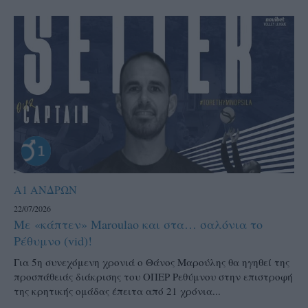
Α1 ΑΝΔΡΩΝ
22/07/2026
Με «κάπτεν» Maroulao και στα… σαλόνια το
Ρέθυμνο (vid)!
Για 5η συνεχόμενη χρονιά ο Θάνος Μαρούλης θα ηγηθεί της
προσπάθειάς διάκρισης του ΟΠΕΡ Ρεθύμνου στην επιστροφή
της κρητικής ομάδας έπειτα από 21 χρόνια...