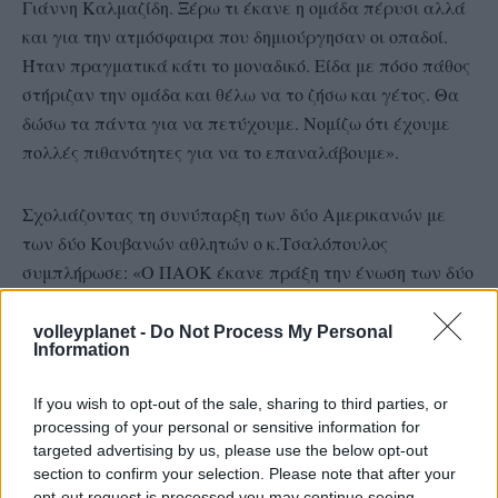
Γιάννη Καλμαζίδη. Ξέρω τι έκανε η ομάδα πέρυσι αλλά
και για την ατμόσφαιρα που δημιούργησαν οι οπαδοί.
Ήταν πραγματικά κάτι το μοναδικό. Είδα με πόσο πάθος
στήριζαν την ομάδα και θέλω να το ζήσω και γέτος. Θα
δώσω τα πάντα για να πετύχουμε. Νομίζω ότι έχουμε
πολλές πιθανότητες για να το επαναλάβουμε».
Σχολιάζοντας τη συνύπαρξη των δύο Αμερικανών με
των δύο Κουβανών αθλητών ο κ.Τσαλόπουλος
συμπλήρωσε: «Ο ΠΑΟΚ έκανε πράξη την ένωση των δύο
λαών. Ελπίζω να τους δω και τους τέσσερις να παίζουν
στον τελικό των Ολυμπιακών αγώνων του Ρίο, αν και
volleyplanet -
Do Not Process My Personal
Information
δεν ξέρω ποια ομάδα θα υποστηρίζω».
If you wish to opt-out of the sale, sharing to third parties, or
TAGS
processing of your personal or sensitive information for
#ΠΑΟΚ
targeted advertising by us, please use the below opt-out
section to confirm your selection. Please note that after your
opt-out request is processed you may continue seeing