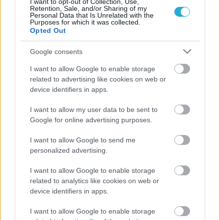
I want to opt-out of Collection, Use,
Retention, Sale, and/or Sharing of my
Personal Data that Is Unrelated with the
Purposes for which it was collected.
Opted Out
Google consents
ΡΟΗ ΕΙΔΗΣΕΩΝ
I want to allow Google to enable storage
related to advertising like cookies on web or
device identifiers in apps.
06/08/2026
Το πάλεψε μέχρι τέλους η Εθνική γυναικών κόντρα
I want to allow my user data to be sent to
στην Ιταλία Β’
Google for online advertising purposes.
06/08/2026
I want to allow Google to send me
Η FIVB σχεδιάζει να διοργανώσει το Παγκόσμιο
personalized advertising.
Πρωτάθλημα τον Δεκέμβριο – Αντιδρούν οι σύλλογοι
I want to allow Google to enable storage
related to analytics like cookies on web or
06/08/2026
device identifiers in apps.
Έτοιμη για… υψηλές πτήσεις η Μπενφίκα του Ψάρρα
με τον «Ιπτάμενο Ολλανδό» Βίλτενμπουργκ
I want to allow Google to enable storage