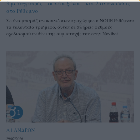
3 μεταγραφές – οι νέοι ξένοι – και 2 ανανεώσεις
στο Ρέθυμνο
Σε ένα μπαράζ ανακοινώσεων προχώρησε ο ΝΟΠΕ Ρεθύμνου
το τελευταίο τριήμερο, όντας σε πλήρεις ρυθμούς
σχεδιασμού εν όψει της συμμετοχής του στην Novibet...
Α1 ΑΝΔΡΩΝ
29/07/2026