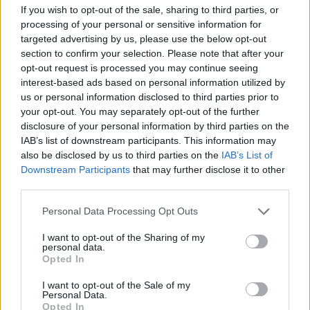
08/03/2026
If you wish to opt-out of the sale, sharing to third parties, or
Αναγνώριση και σεβασμός
processing of your personal or sensitive information for
οι σημαντικότερες νίκες του
targeted advertising by us, please use the below opt-out
Α.Ο. Θήρας
section to confirm your selection. Please note that after your
opt-out request is processed you may continue seeing
interest-based ads based on personal information utilized by
us or personal information disclosed to third parties prior to
your opt-out. You may separately opt-out of the further
disclosure of your personal information by third parties on the
IAB’s list of downstream participants. This information may
also be disclosed by us to third parties on the
IAB’s List of
Downstream Participants
that may further disclose it to other
third parties.
Please note that this website/app uses one or more Google
Personal Data Processing Opt Outs
services and may gather and store information including but
not limited to your visit or usage behaviour. You may click to
I want to opt-out of the Sharing of my
personal data.
grant or deny consent to Google and its third-party tags to
Opted In
use your data for below specified purposes in below Google
consent section.
I want to opt-out of the Sale of my
Personal Data.
Opted In