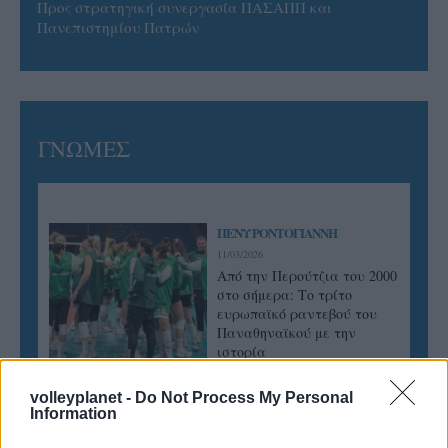
Προς στρατηγική συνεργασία ΠΑΣΑΠΠ και
Πανεπιστημίου Πατρών
ΓΝΩΜΕΣ
ΠΕΝΥ ΡΟΝΤΟΓΙΑΝΝΗ
11/03/2026
Από την Περούτζια του 2000
στο σήμερα: Tο τρίτο
ευρωπαϊκό ραντεβού του
Παναθηναϊκού με την
ιστορία
volleyplanet -
Do Not Process My Personal
Information
ΗΛΙΑΣ ΠΑΠΑΪΩΑΝΝΟΥ