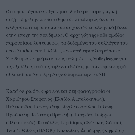
Οι συμμετέχοντες είχαν μια ιδιαίτερα παραγωγική
συζήτηση, στην οποία τέθηκαν επί τάπητος όλα τα
φλέγοντα ζητήματα που απασχολούν το ελληνικό βόλεϊ
στην εποχή της πανδημίας. Ο αρχηγός της κάθε ομάδας
παρουσίασε λεπτομερώς τα δεδομένα του συλλόγου του
στο κλιμάκιο του ΠΑΣΑΠ, ενώ από την πλευρά του ο
Σύνδεσμος ενημέρωσε τους αθλητές της Volleyleague για
τις εξελίξεις από τις τηλεδιασκέψεις με τον υφυπουργό
αθλητισμού Λευτέρη Αυγενάκη και την ΕΣΑΠ.
Κατά σειρά όπως φαίνονται στη φωτογραφία οι:
Χαριδήμου Στέφανος (Ελπίδα Αμπελοκήπων),
Πελεκούδας Παναγιώτης, Αχιλλεόπουλος Γιάννης,
Προύσαλης Κώστας (Ηρακλής), Πετρέας Γιώργος
(Ολυμπιακός), Κανέλλος Γεράσιμος (Φοίνικας Σύρου),
Τερζής Θάνος (ΠΑΟΚ), Νικολάκης Δημήτρης (Κηφισιά),