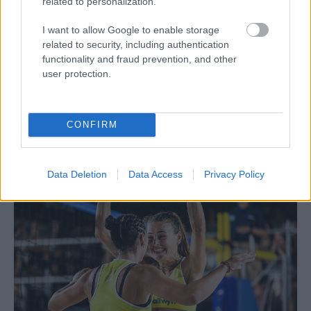
related to personalization.
I want to allow Google to enable storage
BEACH VOLLEY
related to security, including authentication
02/08/2026
functionality and fraud prevention, and other
Qidong Futures: Στην 3η θέση Ντάλλας,
user protection.
Χατζηνικολάου
Μετά το ασημένιο μετάλλιο στο Ios Futures, οι φετινοί
δευτεραθλητές Ελλάδας βρέθηκαν για δεύτερη φορά στο
CONFIRM
βάθρο των νικητών.
Data Deletion
Data Access
Privacy Policy