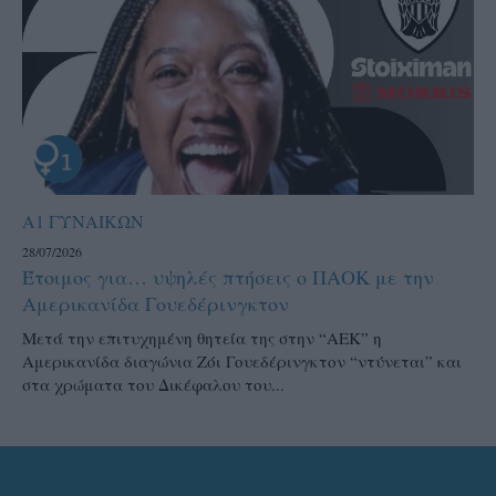
Α1 ΓΥΝΑΙΚΩΝ
28/07/2026
Έτοιμος για… υψηλές πτήσεις ο ΠΑΟΚ με την
Αμερικανίδα Γουεδέρινγκτον
Μετά την επιτυχημένη θητεία της στην “ΑΕΚ” η
Αμερικανίδα διαγώνια Ζόι Γουεδέρινγκτον “ντύνεται” και
στα χρώματα του Δικέφαλου του...