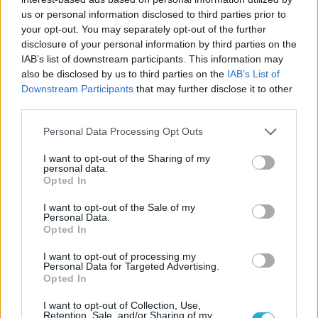
11/03/2026
us or personal information disclosed to third parties prior to
Από την Περούτζια του 2000
your opt-out. You may separately opt-out of the further
στο σήμερα: Tο τρίτο
disclosure of your personal information by third parties on the
ευρωπαϊκό ραντεβού του
IAB’s list of downstream participants. This information may
Παναθηναϊκού με την
also be disclosed by us to third parties on the
IAB’s List of
ιστορία
Downstream Participants
that may further disclose it to other
third parties.
Please note that this website/app uses one or more Google
ΗΛΙΑΣ ΠΑΠΑΪΩΑΝΝΟΥ
Personal Data Processing Opt Outs
services and may gather and store information including but
08/03/2026
not limited to your visit or usage behaviour. You may click to
I want to opt-out of the Sharing of my
Αναγνώριση και σεβασμός
personal data.
grant or deny consent to Google and its third-party tags to
οι σημαντικότερες νίκες του
Opted In
Α.Ο. Θήρας
use your data for below specified purposes in below Google
consent section.
I want to opt-out of the Sale of my
Personal Data.
Opted In
I want to opt-out of processing my
Personal Data for Targeted Advertising.
Opted In
I want to opt-out of Collection, Use,
Retention, Sale, and/or Sharing of my