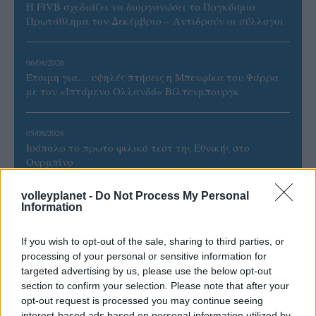
Η FIVB σχεδιάζει να διοργανώσει το Παγκόσμιο
Πρωτάθλημα τον Δεκέμβριο – Αντιδρούν οι σύλλογοι
06/08/2026
Έτοιμη για… υψηλές πτήσεις η Μπενφίκα του Ψάρρα
με τον «Ιπτάμενο Ολλανδό» Βίλτενμπουργκ
05/08/2026
Ισόπαλο το πρωτο φιλικό τεστ της Εθνικής στο
Ουρμπίνο
volleyplanet -
Do Not Process My Personal
Information
If you wish to opt-out of the sale, sharing to third parties, or
ΓΝΩΜΕΣ
processing of your personal or sensitive information for
targeted advertising by us, please use the below opt-out
section to confirm your selection. Please note that after your
opt-out request is processed you may continue seeing
ΠΕΝΥ ΡΟΝΤΟΓΙΑΝΝΗ
interest-based ads based on personal information utilized by