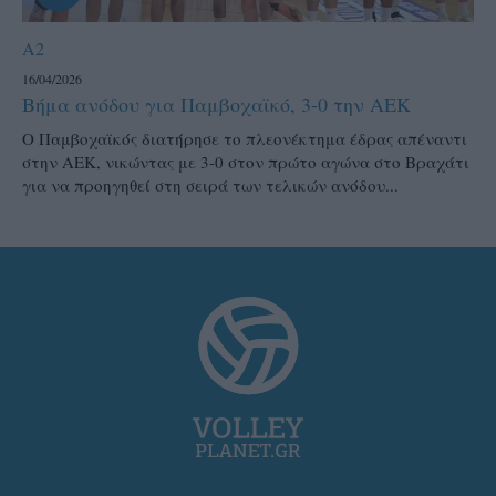
A2
16/04/2026
Βήμα ανόδου για Παμβοχαϊκό, 3-0 την ΑΕΚ
Ο Παμβοχαϊκός διατήρησε το πλεονέκτημα έδρας απέναντι
στην ΑΕΚ, νικώντας με 3-0 στον πρώτο αγώνα στο Βραχάτι
για να προηγηθεί στη σειρά των τελικών ανόδου...