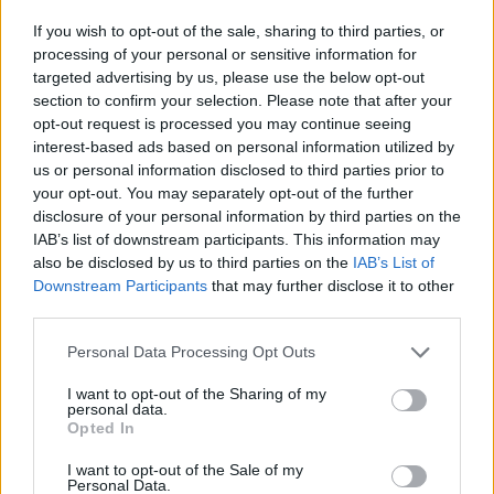
If you wish to opt-out of the sale, sharing to third parties, or
processing of your personal or sensitive information for
05/08/2026
targeted advertising by us, please use the below opt-out
Ισόπαλο το πρωτο φιλικό τεστ της Εθνικής στο
section to confirm your selection. Please note that after your
Ουρμπίνο
opt-out request is processed you may continue seeing
interest-based ads based on personal information utilized by
us or personal information disclosed to third parties prior to
your opt-out. You may separately opt-out of the further
disclosure of your personal information by third parties on the
ΓΝΩΜΕΣ
IAB’s list of downstream participants. This information may
also be disclosed by us to third parties on the
IAB’s List of
Downstream Participants
that may further disclose it to other
third parties.
ΠΕΝΥ ΡΟΝΤΟΓΙΑΝΝΗ
Please note that this website/app uses one or more Google
Personal Data Processing Opt Outs
11/03/2026
services and may gather and store information including but
Από την Περούτζια του 2000
not limited to your visit or usage behaviour. You may click to
I want to opt-out of the Sharing of my
στο σήμερα: Tο τρίτο
personal data.
grant or deny consent to Google and its third-party tags to
ευρωπαϊκό ραντεβού του
Opted In
use your data for below specified purposes in below Google
Παναθηναϊκού με την
consent section.
ιστορία
I want to opt-out of the Sale of my
Personal Data.