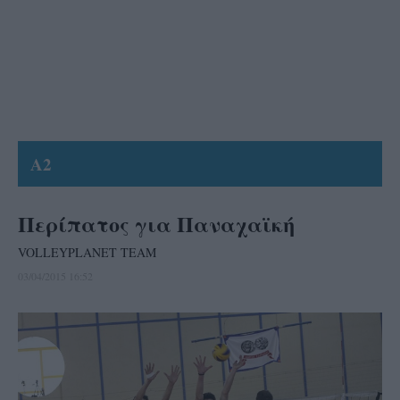
A2
Περίπατος για Παναχαϊκή
VOLLEYPLANET TEAM
03/04/2015 16:52