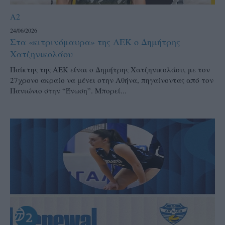
A2
24/06/2026
Στα «κιτρινόμαυρα» της ΑΕΚ ο Δημήτρης
Χατζηνικολάου
Παίκτης της ΑΕΚ είναι ο Δημήτρης Χατζηνικολάου, με τον
27χρονο ακραίο να μένει στην Αθήνα, πηγαίνοντας από τον
Πανιώνιο στην “Ένωση”. Μπορεί...