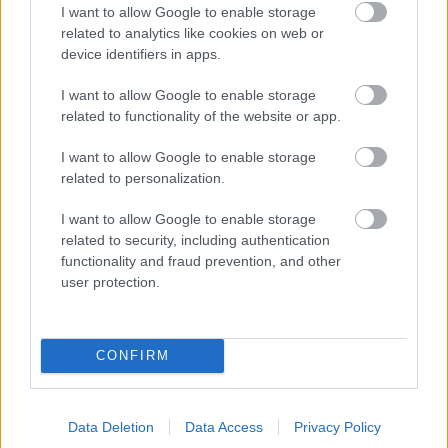
I want to allow Google to enable storage
related to analytics like cookies on web or
device identifiers in apps.
I want to allow Google to enable storage
related to functionality of the website or app.
I want to allow Google to enable storage
related to personalization.
I want to allow Google to enable storage
related to security, including authentication
functionality and fraud prevention, and other
user protection.
CONFIRM
Data Deletion
Data Access
Privacy Policy