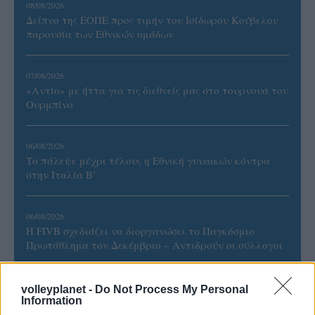
08/08/2026
Δείπνο της ΕΟΠΕ προς τιμήν του Ισίδωρου Κούβελου
παρουσία των Εθνικών ομάδων
07/08/2026
«Αντίο» με ήττα για τις διεθνείς μας στο τουρνουά του
Ουρμπίνο
06/08/2026
Το πάλεψε μέχρι τέλους η Εθνική γυναικών κόντρα
στην Ιταλία Β’
06/08/2026
Η FIVB σχεδιάζει να διοργανώσει το Παγκόσμιο
Πρωτάθλημα τον Δεκέμβριο – Αντιδρούν οι σύλλογοι
06/08/2026
volleyplanet -
Do Not Process My Personal
Έτοιμη για… υψηλές πτήσεις η Μπενφίκα του Ψάρρα
Information
με τον «Ιπτάμενο Ολλανδό» Βίλτενμπουργκ