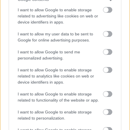
παρουσία των Εθνικών ομάδων
I want to allow Google to enable storage
related to advertising like cookies on web or
07/08/2026
device identifiers in apps.
«Αντίο» με ήττα για τις διεθνείς μας στο τουρνουά του
Ουρμπίνο
I want to allow my user data to be sent to
Google for online advertising purposes.
06/08/2026
I want to allow Google to send me
Το πάλεψε μέχρι τέλους η Εθνική γυναικών κόντρα
personalized advertising.
στην Ιταλία Β’
I want to allow Google to enable storage
related to analytics like cookies on web or
06/08/2026
device identifiers in apps.
Η FIVB σχεδιάζει να διοργανώσει το Παγκόσμιο
Πρωτάθλημα τον Δεκέμβριο – Αντιδρούν οι σύλλογοι
I want to allow Google to enable storage
related to functionality of the website or app.
06/08/2026
I want to allow Google to enable storage
Έτοιμη για… υψηλές πτήσεις η Μπενφίκα του Ψάρρα
related to personalization.
με τον «Ιπτάμενο Ολλανδό» Βίλτενμπουργκ
I want to allow Google to enable storage