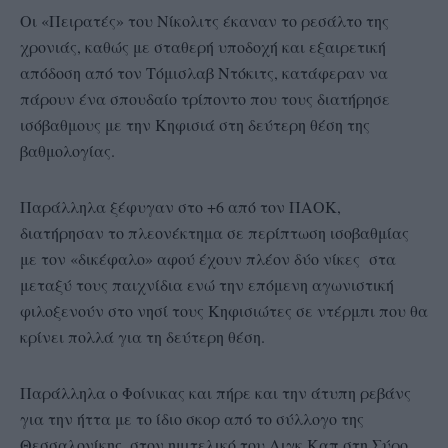
Οι «Πειρατές» του Νίκολιτς έκαναν το ρεσάλτο της
χρονιάς, καθώς με σταθερή υποδοχή και εξαιρετική
απόδοση από τον Τόμισλαβ Ντόκιτς, κατάφεραν να
πάρουν ένα σπουδαίο τρίποντο που τους διατήρησε
ισόβαθμους με την Κηφισιά στη δεύτερη θέση της
βαθμολογίας.
Παράλληλα ξέφυγαν στο +6 από τον ΠΑΟΚ,
διατήρησαν το πλεονέκτημα σε περίπτωση ισοβαθμίας
με τον «δικέφαλο» αφού έχουν πλέον δύο νίκες στα
μεταξύ τους παιχνίδια ενώ την επόμενη αγωνιστική
φιλοξενούν στο νησί τους Κηφισιώτες σε ντέρμπι που θα
κρίνει πολλά για τη δεύτερη θέση.
Παράλληλα ο Φοίνικας και πήρε και την άτυπη ρεβάνς
για την ήττα με το ίδιο σκορ από το σύλλογο της
Θεσσαλονίκης, στον ημιτελικό του Λιγκ Καπ στη Σύρο