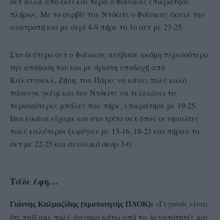
σετ αλλά από εκεί και πέρα ο Φοίνικας επικράτησε
πλήρως. Με το σερβίς του Ντόκιτς ο Φοίνικας έκανε την
ανατροπή και με σερί 4-9 πήρε το 1ο σετ με 23-25.
Στο δεύτερο σετ ο Φοίνικας ανέβασε ακόμη περισσότερο
την απόδοση του και με άριστη υποδοχή από
Κάλντγουελ, Ζήση, τον Πάρις να κάνει πολύ καλό
πάσινγκ γκέιμ και τον Ντόκιτς να τελειώνει τις
περισσότερες μπάλες που πήρε, επικράτησε με 19-25.
Ίδια εικόνα είχαμε και στο τρίτο σετ όπου οι νησιώτες
πολύ καλύτεροι ξεφύγαν με 13-16, 18-21 και πήραν το
σετ με 22-25 και συνολικό σκορ 3-0.
Τάδε έφη…
«Γεγονός είναι
Γιάννης Καλμαζίδης (προπονητής ΠΑΟΚ):
ότι παίξαμε πολύ άσχημα κάτω από τις δυνατότητές μας