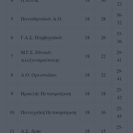
23
36-
5
Παναθηναϊκός Α.Ο.
18
28
32
33-
6
Γ.Α.Σ. Παμβοχαϊκός
18
26
36
Μ.Γ.Σ. Εθνικός
29-
7
18
22
Αλεξανδρούπολης
41
29-
8
Α.Ο. Ορεστιάδας
18
22
41
25-
9
Ηρακλής Πετοσφαίριση
18
18
42
25-
10
Παναχαϊκή Πετοσφαίριση
18
16
45
25-
11
Α.Σ. Άρης
18
15