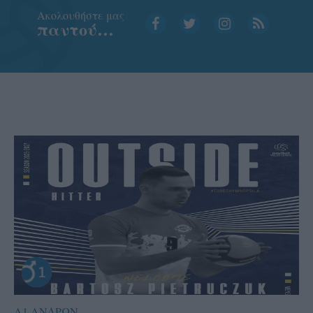
Aκολουθήστε μας
παντού…
Α1 ΑΝΔΡΩΝ