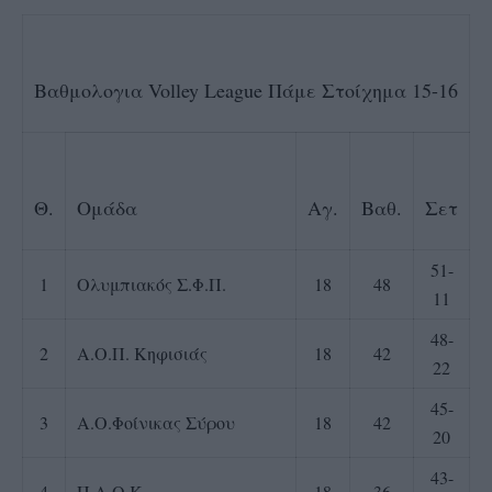
Βαθμολογια Volley League Πάμε Στοίχημα 15-16
Θ.
Ομάδα
Αγ.
Βαθ.
Σετ
51-
1
Ολυμπιακός Σ.Φ.Π.
18
48
11
48-
2
Α.Ο.Π. Κηφισιάς
18
42
22
45-
3
Α.Ο.Φοίνικας Σύρου
18
42
20
43-
4
Π.Α.Ο.Κ.
18
36