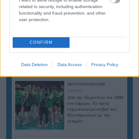
related to security, including authentication
05/08/2026
functionality and fraud prevention, and other
Ισόπαλο το πρωτο φιλικό τεστ της Εθνικής στο
user protection.
Ουρμπίνο
CONFIRM
ΓΝΩΜΕΣ
Data Deletion
Data Access
Privacy Policy
ΠΕΝΥ ΡΟΝΤΟΓΙΑΝΝΗ
11/03/2026
Από την Περούτζια του 2000
στο σήμερα: Tο τρίτο
ευρωπαϊκό ραντεβού του
Παναθηναϊκού με την
ιστορία