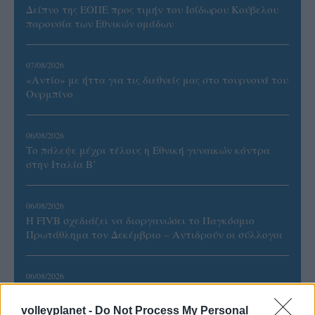
Δείπνο της ΕΟΠΕ προς τιμήν του Ισίδωρου Κούβελου
παρουσία των Εθνικών ομάδων
07/08/2026
«Αντίο» με ήττα για τις διεθνείς μας στο τουρνουά του
Ουρμπίνο
06/08/2026
Το πάλεψε μέχρι τέλους η Εθνική γυναικών κόντρα
στην Ιταλία Β’
06/08/2026
Η FIVB σχεδιάζει να διοργανώσει το Παγκόσμιο
Πρωτάθλημα τον Δεκέμβριο – Αντιδρούν οι σύλλογοι
06/08/2026
Έτοιμη για… υψηλές πτήσεις η Μπενφίκα του Ψάρρα
με τον «Ιπτάμενο Ολλανδό» Βίλτενμπουργκ
volleyplanet -
Do Not Process My Personal