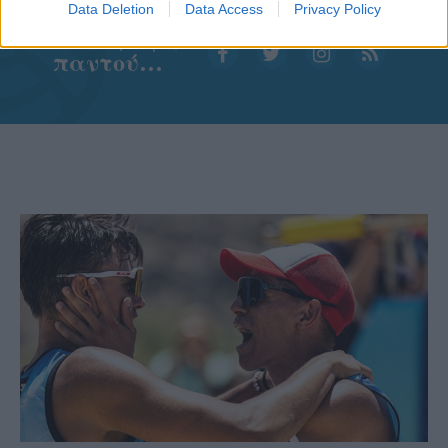
Data Deletion
Data Access
Privacy Policy
Aκολουθήστε μας
παντού…