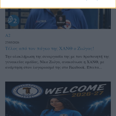
A2
27/05/2026
Τέλος από τον πάγκο της ΧΑΝΘ ο Ζιώγας!
Την ολοκλήρωση της συνεργασία της με τον προπονητή της
γυναικείας ομάδας, Νίκο Ζιώγα, ανακοίνωσε η ΧΑΝΘ, με
ανάρτηση στον λογαριασμό της στο Facebook. Έπειτα...