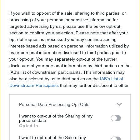
If you wish to opt-out of the sale, sharing to third parties, or
processing of your personal or sensitive information for
targeted advertising by us, please use the below opt-out
section to confirm your selection. Please note that after your
opt-out request is processed you may continue seeing
interest-based ads based on personal information utilized by
Aκολουθήστε μας
us or personal information disclosed to third parties prior to
παντού…
your opt-out. You may separately opt-out of the further
disclosure of your personal information by third parties on the
IAB’s list of downstream participants. This information may
also be disclosed by us to third parties on the
IAB’s List of
Downstream Participants
that may further disclose it to other
third parties.
Please note that this website/app uses one or more Google
Personal Data Processing Opt Outs
services and may gather and store information including but
not limited to your visit or usage behaviour. You may click to
I want to opt-out of the Sharing of my
personal data.
grant or deny consent to Google and its third-party tags to
Opted In
use your data for below specified purposes in below Google
consent section.
I want to opt-out of the Sale of my