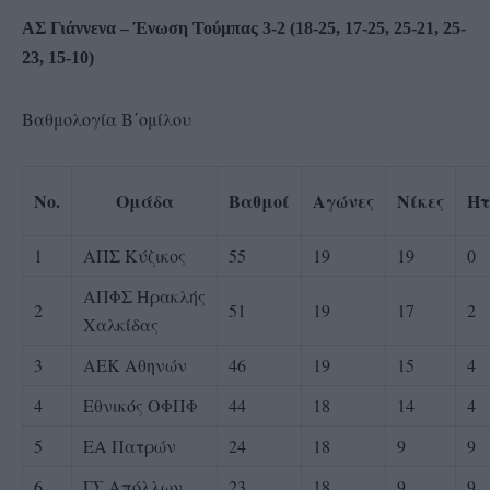
ΑΣ Γιάννενα – Ένωση Τούμπας 3-2 (18-25, 17-25, 25-21, 25-
23, 15-10)
Βαθμολογία Β΄ομίλου
No.
Ομάδα
Βαθμοί
Αγώνες
Νίκες
Ήτ
1
ΑΠΣ Κύζικος
55
19
19
0
ΑΠΦΣ Ηρακλής
2
51
19
17
2
Χαλκίδας
3
ΑΕΚ Αθηνών
46
19
15
4
4
Εθνικός ΟΦΠΦ
44
18
14
4
5
ΕΑ Πατρών
24
18
9
9
6
ΓΣ Απόλλων
23
18
9
9