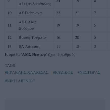
9
24
19
8
Αλεξανδρούπολης
10
ΑΣ Γιάννενα
22
21
7
ΑΠΣ Αίας
11
19
19
5
Ευόσμου
12
Ένωση Τούμπας
16
20
5
13
ΕΑ Λάρισας
11
18
3
Η ομάδα ‘
‘ έχει -3 βαθμούς
ΑΜΣ Νέστωρ
TAGS
#ΗΡΑΚΛΗΣ ΧΑΛΚΙΔΑΣ
#ΚΥΖΙΚΟΣ
#ΝΕΣΤΩΡΑΣ
#ΝΙΚΗ ΑΙΓΙΝΙΟΥ