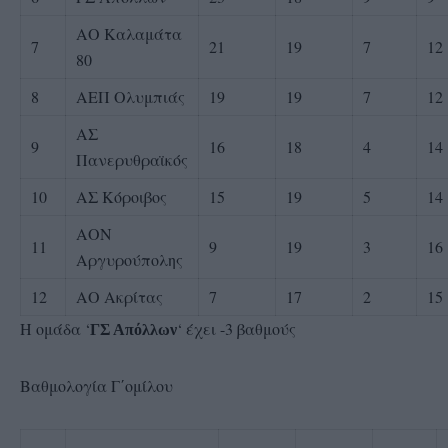
ΑΟ Καλαμάτα
7
21
19
7
12
80
8
ΑΕΠ Ολυμπιάς
19
19
7
12
ΑΣ
9
16
18
4
14
Πανερυθραϊκός
10
ΑΣ Κόροιβος
15
19
5
14
ΑΟΝ
11
9
19
3
16
Αργυρούπολης
12
ΑΟ Ακρίτας
7
17
2
15
Η ομάδα ‘
‘ έχει -3 βαθμούς
ΓΣ Απόλλων
Βαθμολογία Γ΄ομίλου