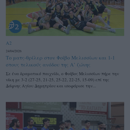
A2
24/04/2026
Το ματς-θρίλερ στον Φοίβο Μελισσίων και 1-1
στους τελικούς ανόδου της Α’ ζώνης
Σε ένα δραματικό παιχνίδι, ο Φοίβος Μελισσίων πήρε την
νίκη με 3-2 (27-25, 21-25, 25-22, 22-25, 15-09) επί της
Δάφνης Αγίου Δημητρίου και ισοφάρισε την...