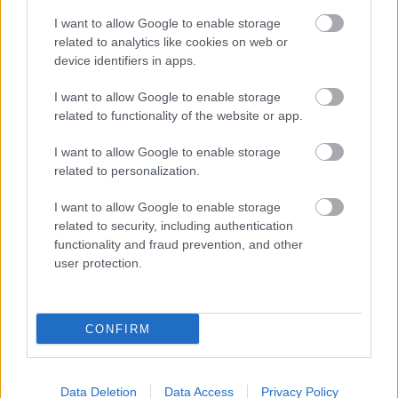
I want to allow Google to enable storage
related to analytics like cookies on web or
device identifiers in apps.
I want to allow Google to enable storage
related to functionality of the website or app.
A2
I want to allow Google to enable storage
05/06/2026
related to personalization.
Μένει στο «Σίτι» και η Μαργαρίτα Ζήση
Ανανεώσεων συνέχεια στο Αιγάλεω, με την Μαργαρίτα
I want to allow Google to enable storage
Ζήση να είναι η πιο πρόσφατη ανανέωση για την ομάδα των
related to security, including authentication
δυτικών προαστίων. Το “Σίτι” ανακοίνωσε...
functionality and fraud prevention, and other
user protection.
CONFIRM
Data Deletion
Data Access
Privacy Policy