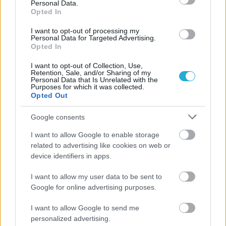
Personal Data.
Opted In
I want to opt-out of processing my
Personal Data for Targeted Advertising.
Opted In
I want to opt-out of Collection, Use,
A2
Retention, Sale, and/or Sharing of my
Personal Data that Is Unrelated with the
Purposes for which it was collected.
24/06/2026
Opted Out
Στα «κιτρινόμαυρα» της ΑΕΚ ο Δημήτρης
Χατζηνικολάου
Google consents
Παίκτης της ΑΕΚ είναι ο Δημήτρης Χατζηνικολάου, με τον
I want to allow Google to enable storage
27χρονο ακραίο να μένει στην Αθήνα, πηγαίνοντας από τον
related to advertising like cookies on web or
Πανιώνιο στην “Ένωση”. Μπορεί...
device identifiers in apps.
I want to allow my user data to be sent to
Google for online advertising purposes.
I want to allow Google to send me
personalized advertising.