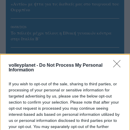
«Αντίο» με ήττα για τις διεθνείς μας στο τουρνουά του
Ουρμπίνο
06/08/2026
Το πάλεψε μέχρι τέλους η Εθνική γυναικών κόντρα
στην Ιταλία Β’
06/08/2026
Η FIVB σχεδιάζει να διοργανώσει το Παγκόσμιο
volleyplanet -
Do Not Process My Personal
Πρωτάθλημα τον Δεκέμβριο – Αντιδρούν οι σύλλογοι
Information
If you wish to opt-out of the sale, sharing to third parties, or
06/08/2026
processing of your personal or sensitive information for
Έτοιμη για… υψηλές πτήσεις η Μπενφίκα του Ψάρρα
με τον «Ιπτάμενο Ολλανδό» Βίλτενμπουργκ
targeted advertising by us, please use the below opt-out
section to confirm your selection. Please note that after your
opt-out request is processed you may continue seeing
05/08/2026
interest-based ads based on personal information utilized by
Ισόπαλο το πρωτο φιλικό τεστ της Εθνικής στο
us or personal information disclosed to third parties prior to
Ουρμπίνο
your opt-out. You may separately opt-out of the further