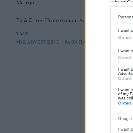
Με τιμή,
in below Go
Persona
Το Δ.Σ. του Πανναξιακού Α.Ο.Ν
I want t
TAGS
Opted 
#DK ADVERTISING
#ΑΟΝ ΠΑΝΝΑΞΙΑΚΟΣ
I want t
Opted 
I want 
Advertis
Opted 
I want t
of my P
was col
Opted 
Google 
I want t