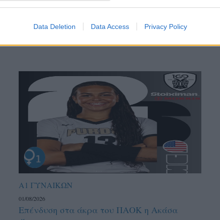
Data Deletion
Data Access
Privacy Policy
Α1 ΓΥΝΑΙΚΩΝ
01/08/2026
Επένδυση στα άκρα του ΠΑΟΚ η Ακάσα