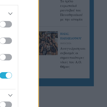
Tο τρίτο
ευρωπαϊκό
ραντεβού του
Παναθηναϊκού
με την ιστορία
ΗΛΙΑΣ
ΠΑΠΑΪΩΑΝΝΟΥ
08/03/2026
Αναγνώριση και
σεβασμός οι
σημαντικότερες
νίκες του Α.Ο.
Θήρας