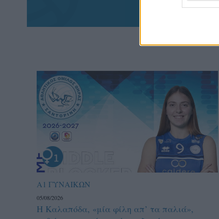
Α1 ΓΥΝΑΙΚΩΝ
05/08/2026
Η Καλαπόδα, «μία φίλη απ’ τα παλιά»,