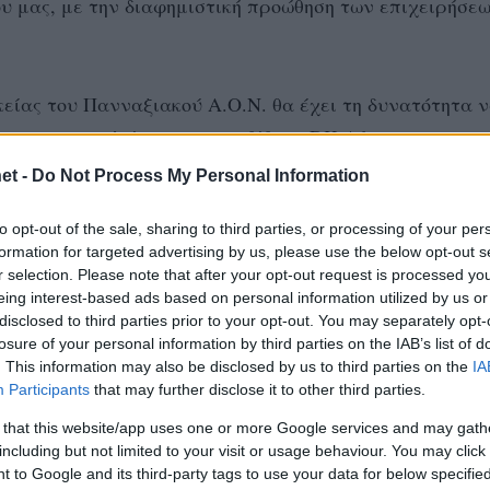
υ μας, με την διαφημιστική προώθηση των επιχειρήσεω
κείας του Πανναξιακού Α.Ο.Ν. θα έχει τη δυνατότητα 
 σε τρεις γλώσσες, που εκδίδει η DK Advertising και
 που συμμετέχει η εταιρεία, σε όλο τον κόσμο.
et -
Do Not Process My Personal Information
to opt-out of the sale, sharing to third parties, or processing of your per
της την πρωτοβουλία δίνει την ευκαιρία στο Ναξιώτη
formation for targeted advertising by us, please use the below opt-out s
πιχείρησής του σε όλο τον κόσμο, με την συχνή
r selection. Please note that after your opt-out request is processed y
ου μας και φυσικά με την οικονομική στήριξη του,
eing interest-based ads based on personal information utilized by us or
disclosed to third parties prior to your opt-out. You may separately opt-
ς αυτής προσπάθειας.
losure of your personal information by third parties on the IAB’s list of
. This information may also be disclosed by us to third parties on the
IA
Participants
that may further disclose it to other third parties.
ίξουν τον Πανναξιακό μας, προβάλλοντας παράλληλα 
 that this website/app uses one or more Google services and may gath
ό.
including but not limited to your visit or usage behaviour. You may click 
 to Google and its third-party tags to use your data for below specifi