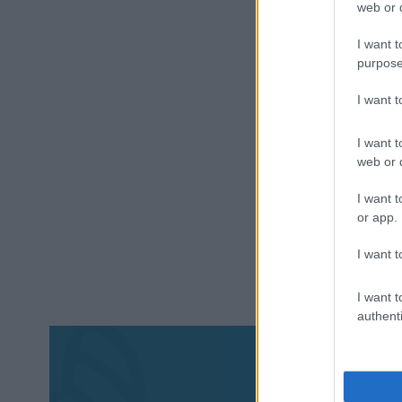
web or d
I want t
purpose
I want 
I want t
web or d
I want t
or app.
I want t
I want t
authenti
Aκολου
πα