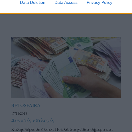
Data Deletion
Data Access
Privacy Policy
BETOSFAIRA
17/11/2018
Δυνατές επιλογές
Καλησπέρα σε όλους. Πολλά παιχνίδια σήμερα και