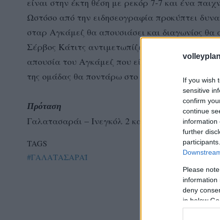
είναι στην έκτη θέση με ρεκόρ 7-7 και ένα παιχν
Ωστόσο από την ειδησεογραφία προκύπτει δυνατ
σταρ Αγκάμεζ θα απουσιάσει και διαγωνίος θα 
Σέρβος Κάτιτς αντιμετωπίζει ένα πρόβλημα στο
volleyplan
απουσία του Αγκάμεζ που είναι το Α και το Ω 
της ομάδας θα ποντάρω στο διπλό της Ίνεγκολ.
If you wish 
sensitive in
confirm you
Πρόταση
continue se
Γαλατασαράι – Ινεγκόλ 2 και 2,62 απόδοση
information 
further disc
participants
TAGS
Downstream 
#ΓΑΛΑΤΑΣΑΡΑΪ
Please note
information 
deny consent
in below Go