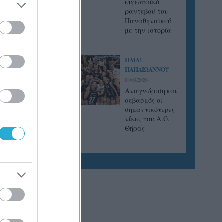
ευρωπαϊκό
ραντεβού του
Παναθηναϊκού
με την ιστορία
ΗΛΙΑΣ
ΠΑΠΑΪΩΑΝΝΟΥ
08/03/2026
Αναγνώριση και
σεβασμός οι
σημαντικότερες
νίκες του Α.Ο.
Θήρας