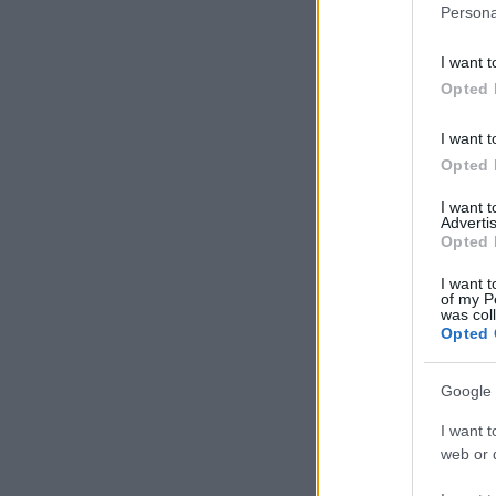
Persona
I want t
Opted 
I want t
Opted 
I want 
Advertis
Opted 
I want t
of my P
was col
Opted 
Google 
I want t
web or d