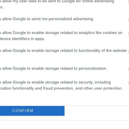
o allow my user data to be sent to Google for online advertising
s.
to allow Google to send me personalized advertising.
o allow Google to enable storage related to analytics like cookies on
evice identifiers in apps.
o allow Google to enable storage related to functionality of the website
o allow Google to enable storage related to personalization.
o allow Google to enable storage related to security, including
cation functionality and fraud prevention, and other user protection.
θήστε μας
CONFIRM
ντού…