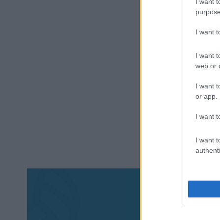
I want t
purpose
I want 
I want t
web or d
I want t
or app.
I want t
I want t
authenti
Aκολου
πα