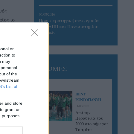
νός
05/08/2026
ίος ,ο
Προς στρατηγική συνεργασία
ΠΑΣΑΠΠ και Πανεπιστημίου
 την
Πατρών
άθεια
sonal or
ection to
ou may
ΓΝΩΜΕΣ
 personal
out of the
 downstream
B’s List of
ΠΕΝΥ
ΡΟΝΤΟΓΙΑΝΝΗ
er and store
11/03/2026
to grant or
Από την
ed purposes
Περούτζια του
2000 στο σήμερα:
Tο τρίτο