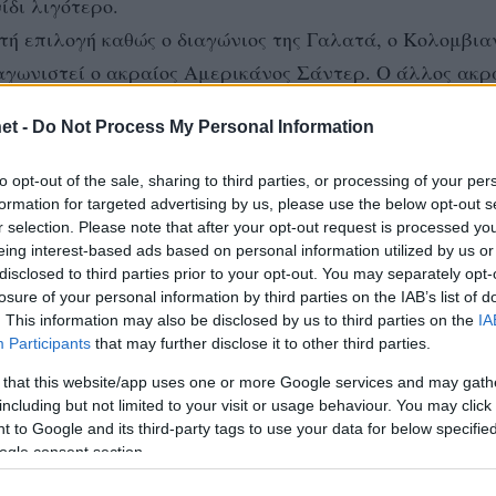
ίδι λιγότερο.
ή επιλογή καθώς ο διαγώνιος της Γαλατά, ο Κολομβια
αγωνιστεί ο ακραίος Αμερικάνος Σάντερ. Ο άλλος ακρα
ν αστράγαλο του και δεν είναι 100% έτοιμος. Με βάση
et -
Do Not Process My Personal Information
στην επίθεση της Γαλατασαράι αλλά και την γενική αστ
to opt-out of the sale, sharing to third parties, or processing of your per
formation for targeted advertising by us, please use the below opt-out s
r selection. Please note that after your opt-out request is processed y
eing interest-based ads based on personal information utilized by us or
disclosed to third parties prior to your opt-out. You may separately opt-
losure of your personal information by third parties on the IAB’s list of
. This information may also be disclosed by us to third parties on the
IA
Participants
that may further disclose it to other third parties.
 that this website/app uses one or more Google services and may gath
including but not limited to your visit or usage behaviour. You may click 
 to Google and its third-party tags to use your data for below specifi
ogle consent section.