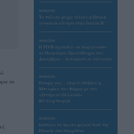
06/08/2026
Το πάλεψε μέχρι τέλους η Εθνική
γυναικών κόντρα στην Ιταλία Β’
06/08/2026
Η FIVB σχεδιάζει να διοργανώσει
το Παγκόσμιο Πρωτάθλημα τον
Δεκέμβριο – Αντιδρούν οι σύλλογοι
νώ
06/08/2026
ορα σε
Έτοιμη για… υψηλές πτήσεις η
Μπενφίκα του Ψάρρα με τον
«Ιπτάμενο Ολλανδό»
Βίλτενμπουργκ
05/08/2026
Ισόπαλο το πρωτο φιλικό τεστ της
εζ
Εθνικής στο Ουρμπίνο