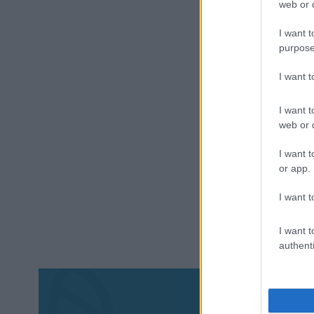
web or d
I want t
purpose
I want 
I want t
web or d
I want t
or app.
I want t
I want t
authenti
Aκολου