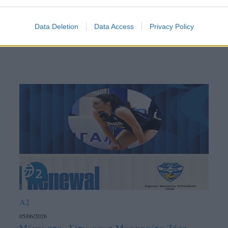
ντού…
Data Deletion
Data Access
Privacy Policy
A2
05/06/2026
Μένει στο «Σίτι» και η Μαργαρίτα Ζήση