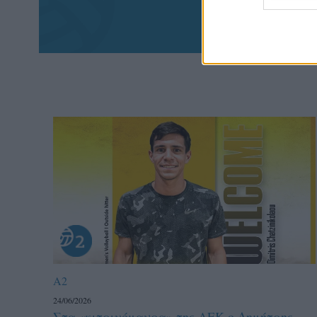
πα
A2
24/06/2026
Στα «κιτρινόμαυρα» της ΑΕΚ ο Δημήτρης