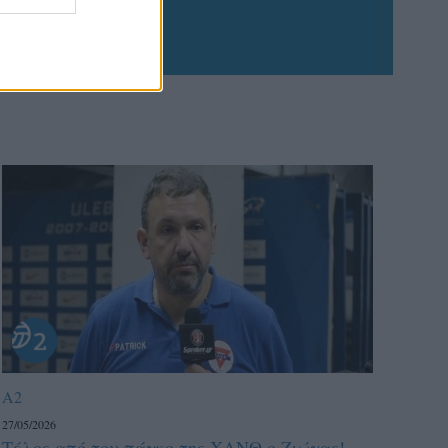
A2
27/05/2026
Τέλος από τον πάγκο της ΧΑΝΘ ο Ζιώγας!