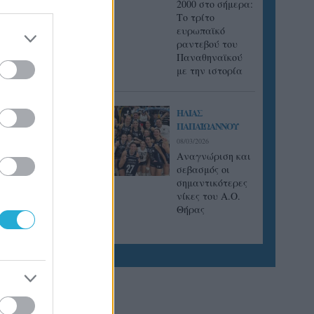
2000 στο σήμερα:
Tο τρίτο
ευρωπαϊκό
ραντεβού του
Παναθηναϊκού
με την ιστορία
ΗΛΙΑΣ
ΠΑΠΑΪΩΑΝΝΟΥ
08/03/2026
Αναγνώριση και
σεβασμός οι
σημαντικότερες
νίκες του Α.Ο.
Θήρας