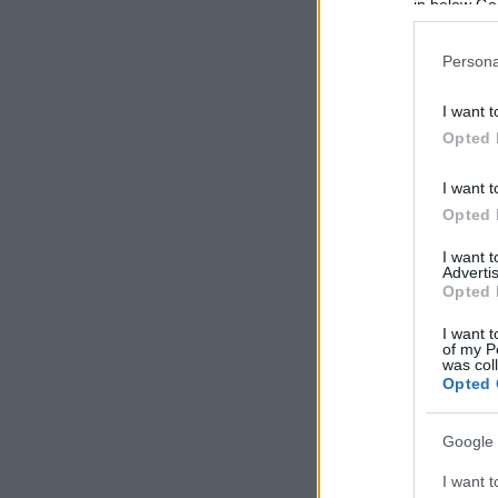
in below Go
Persona
I want t
Opted 
I want t
Opted 
I want 
Advertis
Opted 
I want t
of my P
was col
Opted 
Google 
I want t