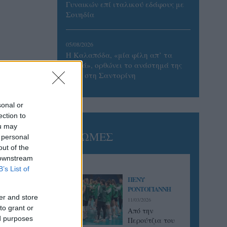
Γυναικών επί ιταλικού εδάφους με
Σουηδία
05/08/2026
Η Καλαπόδα, «μία φίλη απ’ τα
παλιά», ορθώνει το ανάστημά της
ξανά στη Σαντορίνη
sonal or
ection to
ou may
ΓΝΩΜΕΣ
 personal
out of the
 downstream
B’s List of
ΠΕΝΥ
ΡΟΝΤΟΓΙΑΝΝΗ
er and store
11/03/2026
to grant or
Από την
ed purposes
Περούτζια του