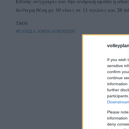
Επίσης συγχαίρει και την ανδρική ομάδα η οποί
δεύτερη θέση με 10 νίκες σε 11 αγώνες και 26 π
TAGS
#ΕΛΠΙΔΑ ΑΜΠΕΛΟΚΗΠΩΝ
volleyplan
If you wish 
sensitive in
confirm you
continue se
information 
further disc
participants
Downstream 
Please note
information 
deny consent