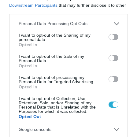
Downstream Participants
that may further disclose it to other
third parties.
Please note that this website/app uses one or more Google
Personal Data Processing Opt Outs
services and may gather and store information including but
not limited to your visit or usage behaviour. You may click to
I want to opt-out of the Sharing of my
personal data.
grant or deny consent to Google and its third-party tags to
Opted In
use your data for below specified purposes in below Google
consent section.
I want to opt-out of the Sale of my
Personal Data.
Opted In
I want to opt-out of processing my
Personal Data for Targeted Advertising.
Opted In
ΡΟΗ ΕΙΔΗΣΕΩΝ
I want to opt-out of Collection, Use,
Retention, Sale, and/or Sharing of my
09/08/2026
Personal Data that Is Unrelated with the
Purposes for which it was collected.
Φοίνικας Σύρου: Ο Δεναξάς άμεσος συνεργάτης του
Opted Out
Χατζηαντωνίου
Google consents
08/08/2026