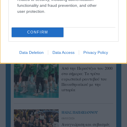
functionality and fraud prevention, and other
user protection.
ΓΝΩΜΕΣ
CONFIRM
Data Deletion
Data Access
Privacy Policy
ΠΕΝΥ ΡΟΝΤΟΓΙΑΝΝΗ
11/03/2026
Από την Περούτζια του 2000
στο σήμερα: Tο τρίτο
ευρωπαϊκό ραντεβού του
Παναθηναϊκού με την
ιστορία
ΗΛΙΑΣ ΠΑΠΑΪΩΑΝΝΟΥ
08/03/2026
Αναγνώριση και σεβασμός