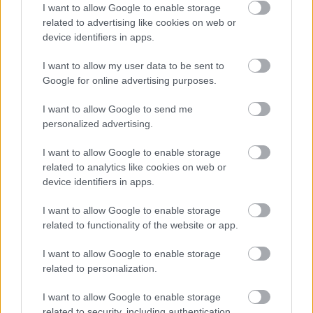
I want to allow Google to enable storage
Δείπνο της ΕΟΠΕ προς τιμήν του Ισίδωρου Κούβελου
related to advertising like cookies on web or
παρουσία των Εθνικών ομάδων
device identifiers in apps.
I want to allow my user data to be sent to
07/08/2026
Google for online advertising purposes.
«Αντίο» με ήττα για τις διεθνείς μας στο τουρνουά του
Ουρμπίνο
I want to allow Google to send me
personalized advertising.
06/08/2026
I want to allow Google to enable storage
Το πάλεψε μέχρι τέλους η Εθνική γυναικών κόντρα
στην Ιταλία Β’
related to analytics like cookies on web or
device identifiers in apps.
06/08/2026
I want to allow Google to enable storage
Η FIVB σχεδιάζει να διοργανώσει το Παγκόσμιο
related to functionality of the website or app.
Πρωτάθλημα τον Δεκέμβριο – Αντιδρούν οι σύλλογοι
I want to allow Google to enable storage
related to personalization.
06/08/2026
Έτοιμη για… υψηλές πτήσεις η Μπενφίκα του Ψάρρα
I want to allow Google to enable storage
με τον «Ιπτάμενο Ολλανδό» Βίλτενμπουργκ
related to security, including authentication