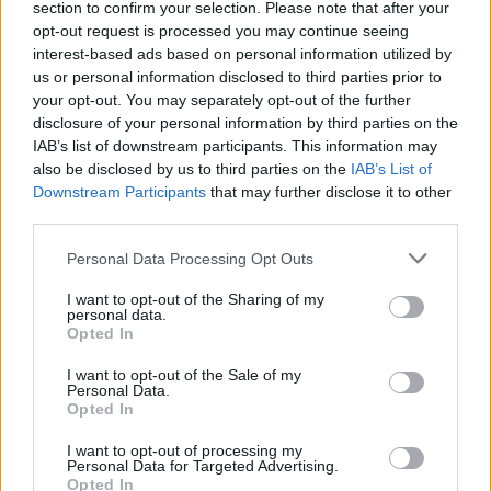
section to confirm your selection. Please note that after your
opt-out request is processed you may continue seeing
ΓΝΩΜΕΣ
interest-based ads based on personal information utilized by
us or personal information disclosed to third parties prior to
your opt-out. You may separately opt-out of the further
disclosure of your personal information by third parties on the
IAB’s list of downstream participants. This information may
ΠΕΝΥ ΡΟΝΤΟΓΙΑΝΝΗ
also be disclosed by us to third parties on the
IAB’s List of
11/03/2026
Downstream Participants
that may further disclose it to other
Από την Περούτζια του 2000
third parties.
στο σήμερα: Tο τρίτο
ευρωπαϊκό ραντεβού του
Please note that this website/app uses one or more Google
Personal Data Processing Opt Outs
Παναθηναϊκού με την
services and may gather and store information including but
ιστορία
not limited to your visit or usage behaviour. You may click to
I want to opt-out of the Sharing of my
personal data.
grant or deny consent to Google and its third-party tags to
Opted In
use your data for below specified purposes in below Google
ΗΛΙΑΣ ΠΑΠΑΪΩΑΝΝΟΥ
consent section.
I want to opt-out of the Sale of my
Personal Data.
08/03/2026
Opted In
Αναγνώριση και σεβασμός
οι σημαντικότερες νίκες του
I want to opt-out of processing my
Α.Ο. Θήρας
Personal Data for Targeted Advertising.
Opted In