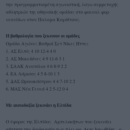
την προγραμματισμένη αγωνιστική, λογω συμμετοχής
αθλητριών της αθηναϊκής ομάδας στο φαιναλ φορ
νεανίδων στον Παλαμα Καρδίτσας.
Η βαθμολογία που ξεκινουν οι ομάδες
Ομάδα Αγώνες Βαθμοί Σετ Νίκες Ήττες
1. ΑΣ Ελπίς 4 10 12-4 4 0
2. ΑΣ Μακεδόνες 4 9 11-6 3 1
3. ΣΑΑΚ Ανατόλια 4 6 8-9 2 2
4. ΕΑ Λάρισας 4 5 8-10 1 3
5. ΔΑΣ Ωραιοκάστρου 4 4 7-10 2 2
6. ΜΑΣ Νέα Γενεά 4 2 5-12 0 4
Με αισιοδοξία ξεκινάει η Ελπίδα
Ο έφορος της Ελπίδας Αμπελοκήπων που ξεκινάει
αήττητη την διαδικασία των πλει οφ, Ακης Ιακωβίδης, ο