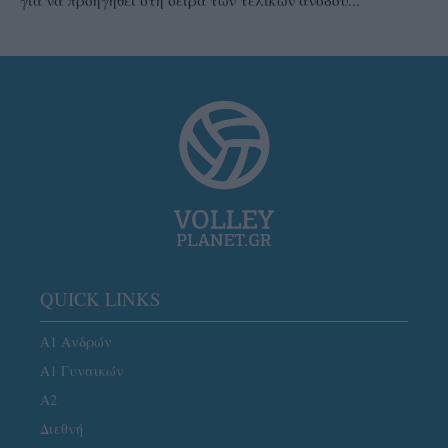
QUICK LINKS
Α1 Ανδρών
Α1 Γυναικών
A2
Διεθνή