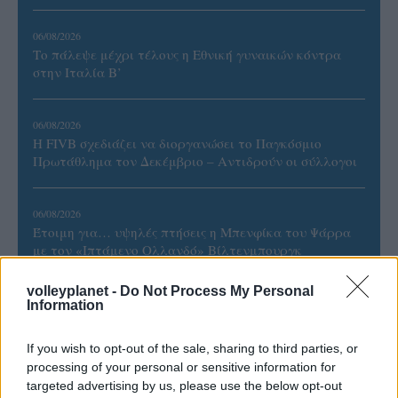
06/08/2026
Το πάλεψε μέχρι τέλους η Εθνική γυναικών κόντρα
στην Ιταλία Β’
06/08/2026
Η FIVB σχεδιάζει να διοργανώσει το Παγκόσμιο
Πρωτάθλημα τον Δεκέμβριο – Αντιδρούν οι σύλλογοι
06/08/2026
Έτοιμη για… υψηλές πτήσεις η Μπενφίκα του Ψάρρα
με τον «Ιπτάμενο Ολλανδό» Βίλτενμπουργκ
volleyplanet -
Do Not Process My Personal
05/08/2026
Information
Ισόπαλο το πρωτο φιλικό τεστ της Εθνικής στο
Ουρμπίνο
If you wish to opt-out of the sale, sharing to third parties, or
processing of your personal or sensitive information for
targeted advertising by us, please use the below opt-out