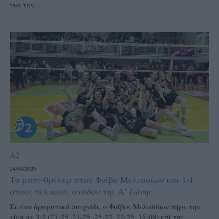
για την...
A2
24/04/2026
Το ματς-θρίλερ στον Φοίβο Μελισσίων και 1-1
στους τελικούς ανόδου της Α’ ζώνης
Σε ένα δραματικό παιχνίδι, ο Φοίβος Μελισσίων πήρε την
νίκη με 3-2 (27-25, 21-25, 25-22, 22-25, 15-09) επί της