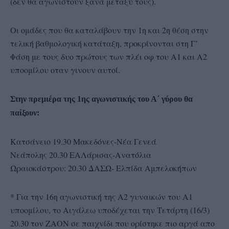
(δεν θα αγωνιστούν ξανά μεταξύ τους).
Οι ομάδες που θα καταλάβουν την 1η και 2η θέση στην
τελική βαθμολογική κατάταξη, προκρίνονται στη Γ’
Φάση με τους δυο πρώτους των πλέι οφ του Α1 και Α2
υποομίλου οταν γινουν αυτοί.
Στην πρεμιέρα της 1ης αγωνιστικής του Α΄ γύρου θα
παίξουν:
Κατσάνειο 19.30 Μακεδόνες-Νέα Γενεά
Νεάπολης 20.30 ΕΑΛάρισας-Ανατόλια
Ωραιοκάστρου: 20.30 ΔΑΣΩ- Ελπίδα Αμπελοκήπων
* Για την 16η αγωνιστική της Α2 γυναικών του Α1
υποομίλου, το Αιγάλεω υποδέχεται την Τετάρτη (16/3)
20.30 τον ΖΑΟΝ σε παιχνίδι που ορίστηκε πιο αργά απο