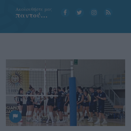
Aκολουθήστε μας
παντού…