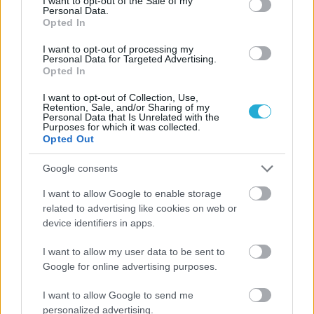
I want to opt-out of the Sale of my
Personal Data.
Opted In
05/08/2026
Πρώτο δυνατό τεστ της Εθνικής Γυναικών επί ιταλικού
I want to opt-out of processing my
εδάφους με Σουηδία
Personal Data for Targeted Advertising.
Opted In
I want to opt-out of Collection, Use,
Retention, Sale, and/or Sharing of my
Personal Data that Is Unrelated with the
Purposes for which it was collected.
ΓΝΩΜΕΣ
Opted Out
Google consents
I want to allow Google to enable storage
ΠΕΝΥ ΡΟΝΤΟΓΙΑΝΝΗ
related to advertising like cookies on web or
11/03/2026
device identifiers in apps.
Από την Περούτζια του 2000
στο σήμερα: Tο τρίτο
I want to allow my user data to be sent to
ευρωπαϊκό ραντεβού του
Παναθηναϊκού με την
Google for online advertising purposes.
ιστορία
I want to allow Google to send me
personalized advertising.