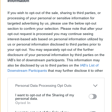
Το πάλεψε μέχρι τέλους η Εθνική γυναικών κόντρα
Information
στην Ιταλία Β’
If you wish to opt-out of the sale, sharing to third parties, or
processing of your personal or sensitive information for
06/08/2026
targeted advertising by us, please use the below opt-out
Η FIVB σχεδιάζει να διοργανώσει το Παγκόσμιο
section to confirm your selection. Please note that after your
Πρωτάθλημα τον Δεκέμβριο – Αντιδρούν οι σύλλογοι
opt-out request is processed you may continue seeing
interest-based ads based on personal information utilized by
us or personal information disclosed to third parties prior to
06/08/2026
your opt-out. You may separately opt-out of the further
Έτοιμη για… υψηλές πτήσεις η Μπενφίκα του Ψάρρα
disclosure of your personal information by third parties on the
με τον «Ιπτάμενο Ολλανδό» Βίλτενμπουργκ
IAB’s list of downstream participants. This information may
also be disclosed by us to third parties on the
IAB’s List of
05/08/2026
Downstream Participants
that may further disclose it to other
Ισόπαλο το πρωτο φιλικό τεστ της Εθνικής στο
third parties.
Ουρμπίνο
Please note that this website/app uses one or more Google
Personal Data Processing Opt Outs
services and may gather and store information including but
not limited to your visit or usage behaviour. You may click to
I want to opt-out of the Sharing of my
05/08/2026
personal data.
Προς στρατηγική συνεργασία ΠΑΣΑΠΠ και
grant or deny consent to Google and its third-party tags to
Opted In
Πανεπιστημίου Πατρών
use your data for below specified purposes in below Google
consent section.