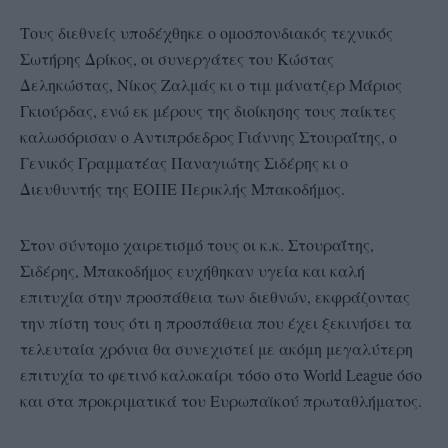
Τους διεθνείς υποδέχθηκε ο ομοσπονδιακός τεχνικός
Σωτήρης Δρίκος, οι συνεργάτες του Κώστας
Δεληκώστας, Νίκος Ζαλμάς κι ο τιμ μάνατζερ Μάριος
Γκιούρδας, ενώ εκ μέρους της διοίκησης τους παίκτες
καλωσόρισαν ο Αντιπρόεδρος Γιάννης Στουραΐτης, ο
Γενικός Γραμματέας Παναγιώτης Σιδέρης κι ο
Διευθυντής της ΕΟΠΕ Περικλής Μπακοδήμος.
Στον σύντομο χαιρετισμό τους οι κ.κ. Στουραΐτης,
Σιδέρης, Μπακοδήμος ευχήθηκαν υγεία και καλή
επιτυχία στην προσπάθεια των διεθνών, εκφράζοντας
την πίστη τους ότι η προσπάθεια που έχει ξεκινήσει τα
τελευταία χρόνια θα συνεχιστεί με ακόμη μεγαλύτερη
επιτυχία το φετινό καλοκαίρι τόσο στο World League όσο
και στα προκριματικά του Ευρωπαϊκού πρωταθλήματος.