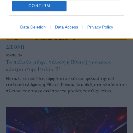
CONFIRM
Data Deletion
Data Access
Privacy Policy
ΔΙΕΘΝΗ
06/08/2026
Το πάλεψε μέχρι τέλους η Εθνική γυναικών
κόντρα στην Ιταλία Β’
Θετικές εντυπώσεις άφησε στο δεύτερο φιλικό της επί
ιταλικού εδάφους η Εθνική Γυναικών καθώς στο πλαίσιο του
πλαίσιο του τουρνουά προετοιμασίας του Ουρμπίνο,...