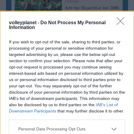
11/03/2026
Από την Περούτζια του 2000
στο σήμερα: Tο τρίτο
ευρωπαϊκό ραντεβού του
volleyplanet -
Do Not Process My Personal
Παναθηναϊκού με την
Information
ιστορία
If you wish to opt-out of the sale, sharing to third parties, or
processing of your personal or sensitive information for
ΗΛΙΑΣ ΠΑΠΑΪΩΑΝΝΟΥ
targeted advertising by us, please use the below opt-out
section to confirm your selection. Please note that after your
08/03/2026
Αναγνώριση και σεβασμός
opt-out request is processed you may continue seeing
οι σημαντικότερες νίκες του
interest-based ads based on personal information utilized by
Α.Ο. Θήρας
us or personal information disclosed to third parties prior to
your opt-out. You may separately opt-out of the further
disclosure of your personal information by third parties on the
IAB’s list of downstream participants. This information may
also be disclosed by us to third parties on the
IAB’s List of
Downstream Participants
that may further disclose it to other
third parties.
Please note that this website/app uses one or more Google
Personal Data Processing Opt Outs
services and may gather and store information including but