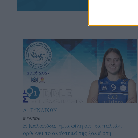
Α1 ΓΥΝΑΙΚΩΝ
05/08/2026
Η Καλαπόδα, «μία φίλη απ’ τα παλιά»,
ορθώνει το ανάστημά της ξανά στη