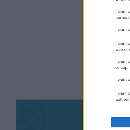
I want t
purpose
I want 
I want t
web or d
I want t
or app.
I want t
I want t
authenti
Aκολου
πα