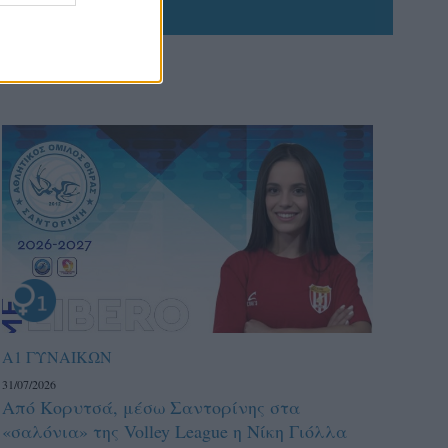
Α1 ΓΥΝΑΙΚΩΝ
31/07/2026
Από Κορυτσά, μέσω Σαντορίνης στα
«σαλόνια» της Volley League η Νίκη Γιόλλα