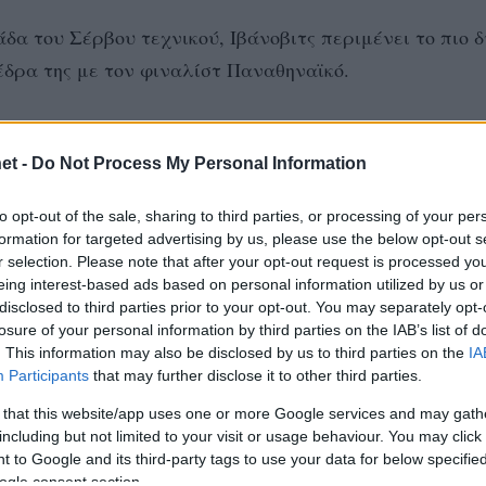
δα του Σέρβου τεχνικού, Ιβάνοβιτς περιμένει το πιο 
έδρα της με τον φιναλίστ Παναθηναϊκό.
et -
Do Not Process My Personal Information
άλεω, στην οποία έχει επιστρέψει κανονικά η διεθνής
to opt-out of the sale, sharing to third parties, or processing of your per
που λόγω τραυματισμού απουσίασε από το Βαλκανικό
formation for targeted advertising by us, please use the below opt-out s
r selection. Please note that after your opt-out request is processed y
η τεχνικός, Αγγελική Αντωνιάδου φαίνται πως έχει αρ
eing interest-based ads based on personal information utilized by us or
disclosed to third parties prior to your opt-out. You may separately opt-
losure of your personal information by third parties on the IAB’s list of
. This information may also be disclosed by us to third parties on the
IA
Participants
that may further disclose it to other third parties.
 that this website/app uses one or more Google services and may gath
including but not limited to your visit or usage behaviour. You may click 
 to Google and its third-party tags to use your data for below specifi
ogle consent section.