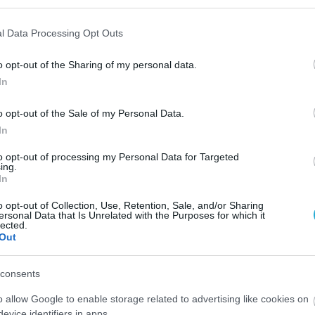
l Data Processing Opt Outs
o opt-out of the Sharing of my personal data.
In
o opt-out of the Sale of my Personal Data.
Προαστείων παραμένει αήττητη στα τρία φετινά φιλικά
In
ες 2-2 σετ (Κόρινθος, Α.Ο.Φ. Πορφύρας) το νεοφώτιστο
to opt-out of processing my Personal Data for Targeted
ing.
ρισμά” του, προκειμένου να αποκτησει καλύτερη συνοχ
In
ό του ρυθμό.
o opt-out of Collection, Use, Retention, Sale, and/or Sharing
ersonal Data that Is Unrelated with the Purposes for which it
lected.
Out
ΒΛΑΧΟΥ
#ΙΒΑΝΟΒΙΤΣ
consents
o allow Google to enable storage related to advertising like cookies on
evice identifiers in apps.