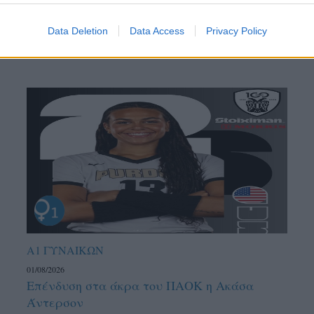
Data Deletion
Data Access
Privacy Policy
Α1 ΓΥΝΑΙΚΩΝ
01/08/2026
Επένδυση στα άκρα του ΠΑΟΚ η Ακάσα
Άντερσον