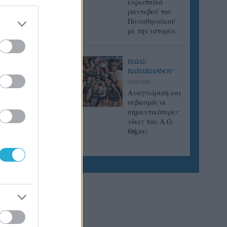
ευρωπαϊκό
ραντεβού του
Παναθηναϊκού
με την ιστορία
ΗΛΙΑΣ
ΠΑΠΑΪΩΑΝΝΟΥ
08/03/2026
, με το
Αναγνώριση και
σεβασμός οι
σημαντικότερες
νίκες του Α.Ο.
ή και
Θήρας