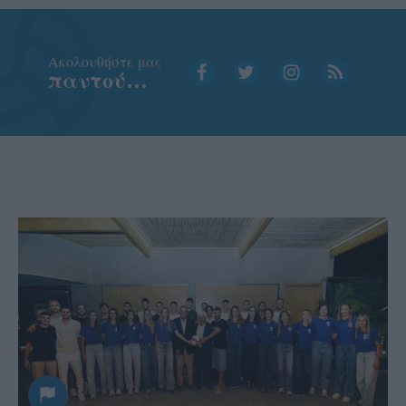
Aκολουθήστε μας
παντού…