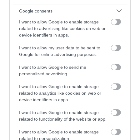
08/08/2026
Google consents
Δείπνο της ΕΟΠΕ προς τιμήν του Ισίδωρου Κούβελου
παρουσία των Εθνικών ομάδων
I want to allow Google to enable storage
related to advertising like cookies on web or
device identifiers in apps.
07/08/2026
«Αντίο» με ήττα για τις διεθνείς μας στο τουρνουά του
I want to allow my user data to be sent to
Ουρμπίνο
Google for online advertising purposes.
I want to allow Google to send me
06/08/2026
personalized advertising.
Το πάλεψε μέχρι τέλους η Εθνική γυναικών κόντρα
στην Ιταλία Β’
I want to allow Google to enable storage
related to analytics like cookies on web or
06/08/2026
device identifiers in apps.
Η FIVB σχεδιάζει να διοργανώσει το Παγκόσμιο
Πρωτάθλημα τον Δεκέμβριο – Αντιδρούν οι σύλλογοι
I want to allow Google to enable storage
related to functionality of the website or app.
06/08/2026
I want to allow Google to enable storage
Έτοιμη για… υψηλές πτήσεις η Μπενφίκα του Ψάρρα
related to personalization.