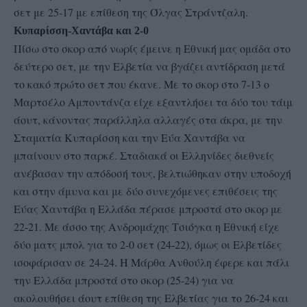
σετ με 25-17 με επίθεση της Όλγας Στράντζαλη.
Κυπαρίσση-Χαντάβα και 2-0
Πίσω στο σκορ από νωρίς έμεινε η Εθνική μας ομάδα στο
δεύτερο σετ, με την Ελβετία να βγάζει αντίδραση μετά
το κακό πρώτο σετ που έκανε. Με το σκορ στο 7-13 ο
Μαρτσέλο Αμποντάνζα είχε εξαντλήσει τα δύο του τάιμ
άουτ, κάνοντας παράλληλα αλλαγές στα άκρα, με την
Σταματία Κυπαρίσση και την Εύα Χαντάβα να
μπαίνουν στο παρκέ. Σταδιακά οι Ελληνίδες διεθνείς
ανέβασαν την απόδοσή τους, βελτιώθηκαν στην υποδοχή
και στην άμυνα και με δύο συνεχόμενες επιθέσεις της
Εύας Χαντάβα η Ελλάδα πέρασε μπροστά στο σκορ με
22-21. Με άσσο της Ανδρομάχης Τσιόγκα η Εθνική είχε
δύο ματς μπολ για το 2-0 σετ (24-22), όμως οι Ελβετίδες
ισοφάρισαν σε 24-24. Η Μάρθα Ανθούλη έφερε και πάλι
την Ελλάδα μπροστά στο σκορ (25-24) για να
ακολουθήσει άουτ επίθεση της Ελβετίας για το 26-24 και