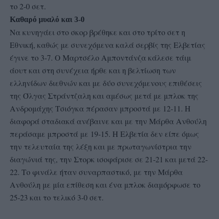
το 2-0 σετ.
Καθαρό μυαλό και 3-0
Να κυνηγάει στο σκορ βρέθηκε και στο τρίτο σετ η
Εθνική, καθώς με συνεχόμενα καλά σερβίς της Ελβετίας
έγινε το 3-7. Ο Μαρτσέλο Αμποντάνζα κάλεσε τάιμ
άουτ και στη συνέχεια ήρθε και η βελτίωση των
ελληνίδων διεθνών και με δύο συνεχόμενους επιθέσεις
της Όλγας Στράντζαλη και αμέσως μετά με μπλοκ της
Ανδρομάχης Τσιόγκα πέρασαν μπροστά με 12-11. Η
διαφορά σταδιακά ανέβαινε και με την Μάρθα Ανθούλη
περάσαμε μπροστά με 19-15. Η Ελβετία δεν είπε όμως
την τελευταία της λέξη και με πρωταγωνίστρια την
διαγώνιά της, την Στορκ ισοφάρισε σε 21-21 και μετά 22-
22. Το φινάλε ήταν συναρπαστικό, με την Μάρθα
Ανθούλη με μία επίθεση και ένα μπλοκ διαμόρφωσε το
25-23 και το τελικό 3-0 σετ.