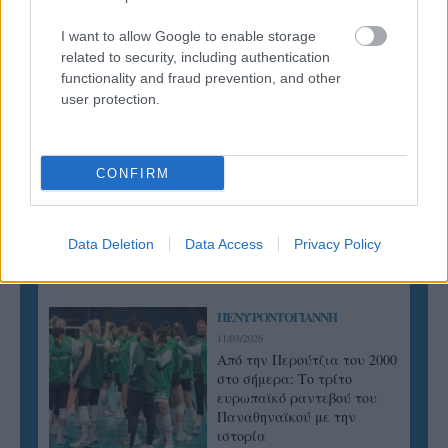
με τον «Ιπτάμενο Ολλανδό» Βίλτενμπουργκ
I want to allow Google to enable storage
related to security, including authentication
05/08/2026
functionality and fraud prevention, and other
Ισόπαλο το πρωτο φιλικό τεστ της Εθνικής στο
user protection.
Ουρμπίνο
CONFIRM
ΓΝΩΜΕΣ
Data Deletion
Data Access
Privacy Policy
ΠΕΝΥ ΡΟΝΤΟΓΙΑΝΝΗ
11/03/2026
Από την Περούτζια του 2000
στο σήμερα: Tο τρίτο
ευρωπαϊκό ραντεβού του
Παναθηναϊκού με την
ιστορία