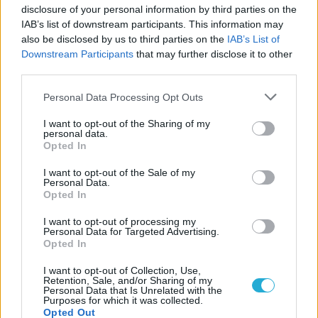
disclosure of your personal information by third parties on the
IAB’s list of downstream participants. This information may
also be disclosed by us to third parties on the
IAB’s List of
Downstream Participants
that may further disclose it to other
third parties.
Please note that this website/app uses one or more Google
Personal Data Processing Opt Outs
services and may gather and store information including but
not limited to your visit or usage behaviour. You may click to
I want to opt-out of the Sharing of my
personal data.
grant or deny consent to Google and its third-party tags to
Opted In
use your data for below specified purposes in below Google
consent section.
I want to opt-out of the Sale of my
Personal Data.
Opted In
I want to opt-out of processing my
Personal Data for Targeted Advertising.
Opted In
I want to opt-out of Collection, Use,
Retention, Sale, and/or Sharing of my
Personal Data that Is Unrelated with the
ΡΟΗ ΕΙΔΗΣΕΩΝ
Purposes for which it was collected.
Opted Out