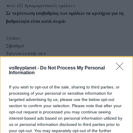
τους έξι προκριματικούς ομίλους.
Σε περίπτωση ισοβαθμίας των ομάδων τα κριτήρια για τη
βαθμολογία είναι κατά σειρά:
1)νίκες
2)βαθμοί
3)συντελεστής σετ
4)συντελεστής πόντων
volleyplanet -
Do Not Process My Personal
5)αποτελέσματα στους μεταξύ τους αγώνες
Information
If you wish to opt-out of the sale, sharing to third parties, or
processing of your personal or sensitive information for
targeted advertising by us, please use the below opt-out
section to confirm your selection. Please note that after your
opt-out request is processed you may continue seeing
interest-based ads based on personal information utilized by
us or personal information disclosed to third parties prior to
your opt-out. You may separately opt-out of the further