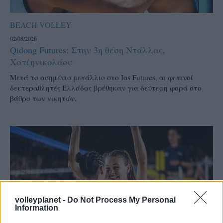
BEACH VOLLEY
02/08/2026
Qidong Futures: Στην 3η θέση Ντάλλας,
Χατζηνικολάου
Μετά το ασημένιο μετάλλιο στο Ios Futures, οι φετινοί
δευτεραθλητές Ελλάδας βρέθηκαν για δεύτερη φορά στο
βάθρο των νικητών.
volleyplanet -
Do Not Process My Personal
Information