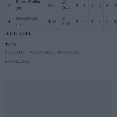
Böbner/Boillat
3
SUI
4
1
2
2
4
0
[29]
Mijoc/Dolenc
4
SLO
3
0
3
1
6
0
[13]
ΠΗΓΗ : ΕΟΠΕ
TAGS
#ΚΥΠΡΟΣ
#ΛΑΡΝΑΚΑ
#ΜΑΝΑΒΗ
#ΠΑΡΙΣΑΚΗ