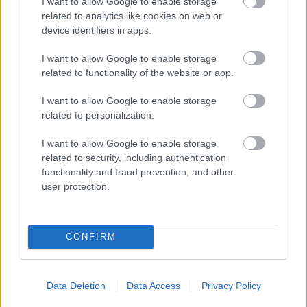
I want to allow Google to enable storage
related to analytics like cookies on web or
device identifiers in apps.
BEACH VOLLEY
I want to allow Google to enable storage
27/07/2026
related to functionality of the website or app.
Πρωταθλήτριες στο Σύνταγμα οι Ζαφειρίου/
Σιρίνινα
I want to allow Google to enable storage
related to personalization.
Βίβιαν Ζαφειρίου και Αναστασία Σιρίνινα έγραψαν ιστορία
στην πλατεία Συντάγματος καθώς σε έναν συναρπαστικό
I want to allow Google to enable storage
τελικό επικράτησαν 2-0 (21-18, 21-19) των Δήμητρα...
related to security, including authentication
functionality and fraud prevention, and other
user protection.
CONFIRM
Data Deletion
Data Access
Privacy Policy