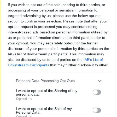
If you wish to opt-out of the sale, sharing to third parties, or
processing of your personal or sensitive information for
BEACH VOLLEY
targeted advertising by us, please use the below opt-out
section to confirm your selection. Please note that after your
27/07/2026
opt-out request is processed you may continue seeing
Εύσημα από Σαντορίνη για τη στέψη της Σιρίνινα
interest-based ads based on personal information utilized by
στο Σύνταγμα!
us or personal information disclosed to third parties prior to
Τα συγχαρητήριά του στη “δικιά του” αθλήτρια του
your opt-out. You may separately opt-out of the further
Αναστασία Σιρίνινα, αλλά και την παρτενέρ της Βίβιαν
disclosure of your personal information by third parties on the
Ζαφειρίου, που στέφθηκαν πρωταθλήτριες...
IAB’s list of downstream participants. This information may
also be disclosed by us to third parties on the
IAB’s List of
Downstream Participants
that may further disclose it to other
third parties.
Please note that this website/app uses one or more Google
Personal Data Processing Opt Outs
services and may gather and store information including but
not limited to your visit or usage behaviour. You may click to
I want to opt-out of the Sharing of my
personal data.
grant or deny consent to Google and its third-party tags to
Opted In
use your data for below specified purposes in below Google
consent section.
I want to opt-out of the Sale of my
Personal Data.
Opted In