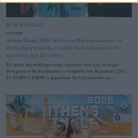
BEACH VOLLEY
25/07/2026
Athens Finals 2026: Ντάλλας/Χατζηνικολάου vs
Παπαδημητρίου/Ιωαννίδης θα διεκδικήσουν το
πρωτάθλημα Ελλάδας
Το τρίτο πρωτάθλημα στην καριέρα τους και δεύτερο
συνεχόμενο θα διεκδικήσουν το βράδυ της Κυριακής (26/7,
21.50 ΕΡΤ-2 ΣΠΟΡ) ο Δημήτρης Χατζηνικολάου με...