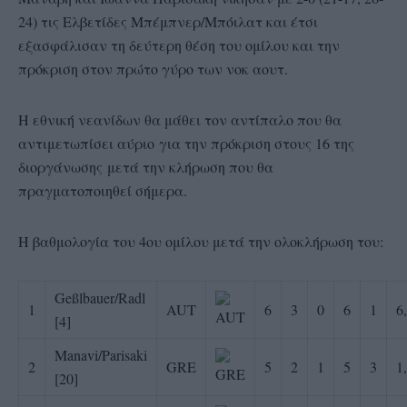
24) τις Ελβετίδες Μπέμπνερ/Μπόιλατ και έτσι
εξασφάλισαν τη δεύτερη θέση του ομίλου και την
πρόκριση στον πρώτο γύρο των νοκ αουτ.
Η εθνική νεανίδων θα μάθει τον αντίπαλο που θα
αντιμετωπίσει αύριο για την πρόκριση στους 16 της
διοργάνωσης μετά την κλήρωση που θα
πραγματοποιηθεί σήμερα.
H βαθμολογία του 4ου ομίλου μετά την ολοκλήρωση του:
Geßlbauer/Radl
1
AUT
6
3
0
6
1
6
[4]
Manavi/Parisaki
2
GRE
5
2
1
5
3
1
[20]