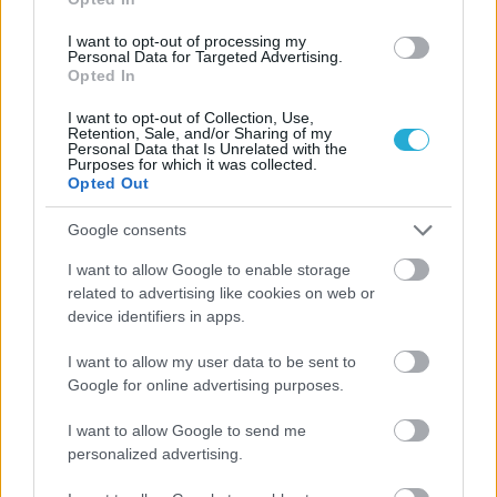
I want to opt-out of processing my
Personal Data for Targeted Advertising.
BEACH VOLLEY
Opted In
27/07/2026
I want to opt-out of Collection, Use,
Επιστροφή στους τίτλους για Παπαδημητρίου/
Retention, Sale, and/or Sharing of my
Personal Data that Is Unrelated with the
Ιωαννίδη
Purposes for which it was collected.
Opted Out
Την επιστροφή τους στην κορυφή του Beach Volley έπειτα
από 4 χρόνια πανηγύρισαν στην πλατεία Συντάγματος οι
Google consents
Θοδωρής Παπαδημητρίου και Παναγιώτης Ιωαννίδης...
I want to allow Google to enable storage
related to advertising like cookies on web or
device identifiers in apps.
I want to allow my user data to be sent to
Google for online advertising purposes.
I want to allow Google to send me
personalized advertising.