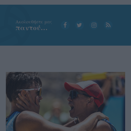
Aκολουθήστε μας
παντού…