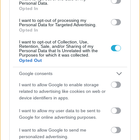
Personal Data.
Ισόπαλο το πρωτο φιλικό τεστ της Εθνικής στο
Opted In
Ουρμπίνο
I want to opt-out of processing my
Personal Data for Targeted Advertising.
Opted In
I want to opt-out of Collection, Use,
Retention, Sale, and/or Sharing of my
ΓΝΩΜΕΣ
Personal Data that Is Unrelated with the
Purposes for which it was collected.
Opted Out
Google consents
ΠΕΝΥ ΡΟΝΤΟΓΙΑΝΝΗ
11/03/2026
I want to allow Google to enable storage
Από την Περούτζια του 2000
related to advertising like cookies on web or
στο σήμερα: Tο τρίτο
device identifiers in apps.
ευρωπαϊκό ραντεβού του
Παναθηναϊκού με την
I want to allow my user data to be sent to
ιστορία
Google for online advertising purposes.
I want to allow Google to send me
personalized advertising.
ΗΛΙΑΣ ΠΑΠΑΪΩΑΝΝΟΥ