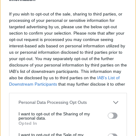
07/08/2026
If you wish to opt-out of the sale, sharing to third parties, or
«Αντίο» με ήττα για τις διεθνείς μας στο τουρνουά του
processing of your personal or sensitive information for
Ουρμπίνο
targeted advertising by us, please use the below opt-out
section to confirm your selection. Please note that after your
opt-out request is processed you may continue seeing
06/08/2026
interest-based ads based on personal information utilized by
Το πάλεψε μέχρι τέλους η Εθνική γυναικών κόντρα
us or personal information disclosed to third parties prior to
στην Ιταλία Β’
your opt-out. You may separately opt-out of the further
disclosure of your personal information by third parties on the
IAB’s list of downstream participants. This information may
06/08/2026
also be disclosed by us to third parties on the
IAB’s List of
Η FIVB σχεδιάζει να διοργανώσει το Παγκόσμιο
Downstream Participants
that may further disclose it to other
Πρωτάθλημα τον Δεκέμβριο – Αντιδρούν οι σύλλογοι
third parties.
Please note that this website/app uses one or more Google
Personal Data Processing Opt Outs
06/08/2026
services and may gather and store information including but
Έτοιμη για… υψηλές πτήσεις η Μπενφίκα του Ψάρρα
not limited to your visit or usage behaviour. You may click to
I want to opt-out of the Sharing of my
με τον «Ιπτάμενο Ολλανδό» Βίλτενμπουργκ
personal data.
grant or deny consent to Google and its third-party tags to
Opted In
use your data for below specified purposes in below Google
consent section.
I want to opt-out of the Sale of my
05/08/2026