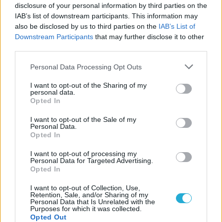
Προς στρατηγική συνεργασία ΠΑΣΑΠΠ και
disclosure of your personal information by third parties on the
Πανεπιστημίου Πατρών
IAB’s list of downstream participants. This information may
also be disclosed by us to third parties on the
IAB’s List of
Downstream Participants
that may further disclose it to other
05/08/2026
third parties.
Πρώτο δυνατό τεστ της Εθνικής Γυναικών επί ιταλικού
εδάφους με Σουηδία
Please note that this website/app uses one or more Google
Personal Data Processing Opt Outs
services and may gather and store information including but
not limited to your visit or usage behaviour. You may click to
I want to opt-out of the Sharing of my
personal data.
grant or deny consent to Google and its third-party tags to
Opted In
use your data for below specified purposes in below Google
consent section.
I want to opt-out of the Sale of my
ΓΝΩΜΕΣ
Personal Data.
Opted In
I want to opt-out of processing my
Personal Data for Targeted Advertising.
ΠΕΝΥ ΡΟΝΤΟΓΙΑΝΝΗ
Opted In
11/03/2026
Από την Περούτζια του 2000
I want to opt-out of Collection, Use,
Retention, Sale, and/or Sharing of my
στο σήμερα: Tο τρίτο
Personal Data that Is Unrelated with the
ευρωπαϊκό ραντεβού του
Purposes for which it was collected.
Παναθηναϊκού με την
Opted Out