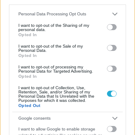
εδάφους με Σουηδία
third parties.
Please note that this website/app uses one or more Google
Personal Data Processing Opt Outs
services and may gather and store information including but
not limited to your visit or usage behaviour. You may click to
I want to opt-out of the Sharing of my
personal data.
grant or deny consent to Google and its third-party tags to
Opted In
ΓΝΩΜΕΣ
use your data for below specified purposes in below Google
consent section.
I want to opt-out of the Sale of my
Personal Data.
Opted In
ΠΕΝΥ ΡΟΝΤΟΓΙΑΝΝΗ
I want to opt-out of processing my
11/03/2026
Personal Data for Targeted Advertising.
Από την Περούτζια του 2000
Opted In
στο σήμερα: Tο τρίτο
ευρωπαϊκό ραντεβού του
I want to opt-out of Collection, Use,
Retention, Sale, and/or Sharing of my
Παναθηναϊκού με την
Personal Data that Is Unrelated with the
ιστορία
Purposes for which it was collected.
Opted Out
Google consents
ΗΛΙΑΣ ΠΑΠΑΪΩΑΝΝΟΥ
I want to allow Google to enable storage
08/03/2026