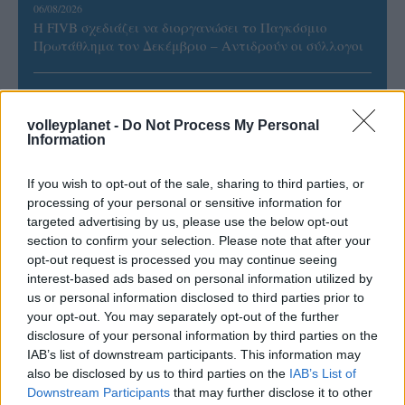
06/08/2026
Η FIVB σχεδιάζει να διοργανώσει το Παγκόσμιο
Πρωτάθλημα τον Δεκέμβριο – Αντιδρούν οι σύλλογοι
06/08/2026
Έτοιμη για… υψηλές πτήσεις η Μπενφίκα του Ψάρρα
volleyplanet -
Do Not Process My Personal
με τον «Ιπτάμενο Ολλανδό» Βίλτενμπουργκ
Information
If you wish to opt-out of the sale, sharing to third parties, or
05/08/2026
processing of your personal or sensitive information for
Ισόπαλο το πρωτο φιλικό τεστ της Εθνικής στο
targeted advertising by us, please use the below opt-out
Ουρμπίνο
section to confirm your selection. Please note that after your
opt-out request is processed you may continue seeing
interest-based ads based on personal information utilized by
05/08/2026
Προς στρατηγική συνεργασία ΠΑΣΑΠΠ και
us or personal information disclosed to third parties prior to
Πανεπιστημίου Πατρών
your opt-out. You may separately opt-out of the further
disclosure of your personal information by third parties on the
IAB’s list of downstream participants. This information may
05/08/2026
also be disclosed by us to third parties on the
IAB’s List of
Πρώτο δυνατό τεστ της Εθνικής Γυναικών επί ιταλικού
Downstream Participants
that may further disclose it to other