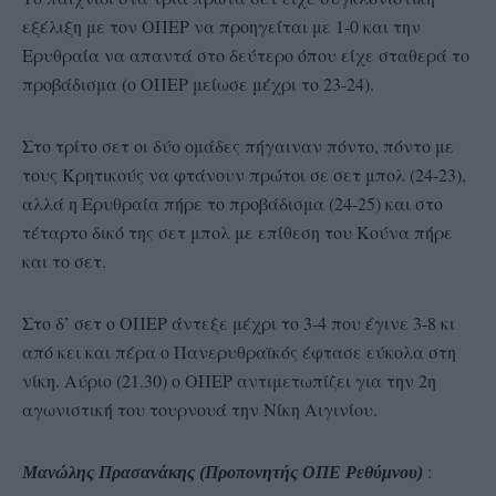
εξέλιξη με τον ΟΠΕΡ να προηγείται με 1-0 και την
Ερυθραία να απαντά στο δεύτερο όπου είχε σταθερά το
προβάδισμα (ο ΟΠΕΡ μείωσε μέχρι το 23-24).
Στο τρίτο σετ οι δύο ομάδες πήγαιναν πόντο, πόντο με
τους Κρητικούς να φτάνουν πρώτοι σε σετ μπολ (24-23),
αλλά η Ερυθραία πήρε το προβάδισμα (24-25) και στο
τέταρτο δικό της σετ μπολ με επίθεση του Κούνα πήρε
και το σετ.
Στο δ’ σετ ο ΟΠΕΡ άντεξε μέχρι το 3-4 που έγινε 3-8 κι
από κει και πέρα ο Πανερυθραϊκός έφτασε εύκολα στη
νίκη. Αύριο (21.30) ο ΟΠΕΡ αντιμετωπίζει για την 2η
αγωνιστική του τουρνουά την Νίκη Αιγινίου.
:
Μανώλης Πρασανάκης (Προπονητής ΟΠΕ Ρεθύμνου)