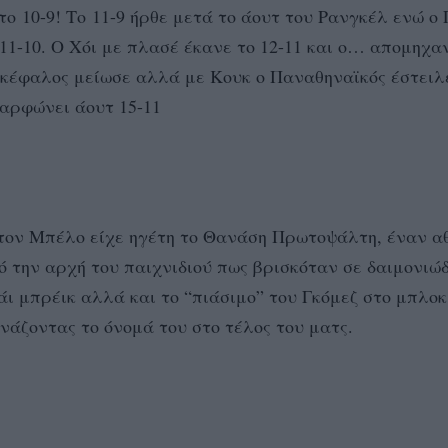
το 10-9! Το 11-9 ήρθε μετά το άουτ του Ρανγκέλ ενώ ο 
11-10. Ο Χόι με πλασέ έκανε το 12-11 και ο… απομηχα
ικέφαλος μείωσε αλλά με Κουκ ο Παναθηναϊκός έστειλ
καρφώνει άουτ 15-11
 τον Μπέλο είχε ηγέτη το Θανάση Πρωτοψάλτη, έναν α
ό την αρχή του παιχνιδιού πως βρισκόταν σε δαιμονιώ
άι μπρέικ αλλά και το “πιάσιμο” του Γκόμεζ στο μπλοκ
ωνάζοντας το όνομά του στο τέλος του ματς.