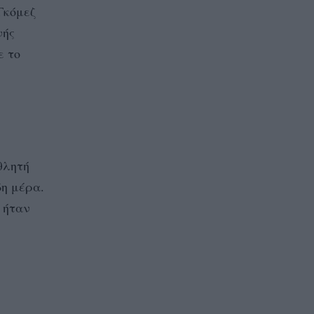
Γκόμεζ
νής
ε το
θλητή
δη μέρα.
 ήταν