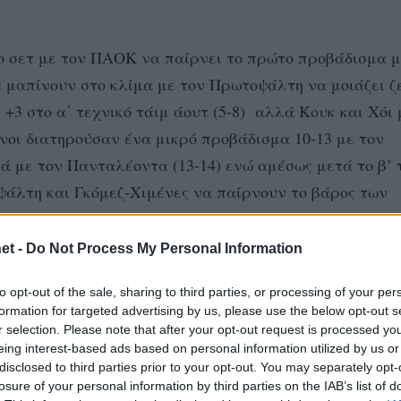
 σετ με τον ΠΑΟΚ να παίρνει το πρώτο προβάδισμα μ
α μαπίνουν στο κλίμα με τον Πρωτοψάλτη να μοιάζει ζ
 +3 στο α΄ τεχνικό τάιμ άουτ (5-8) αλλά Κουκ και Χόι 
ενοι διατηρούσαν ένα μικρό προβάδισμα 10-13 με τον
 με τον Πανταλέοντα (13-14) ενώ αμέσως μετά το β’ 
ψάλτη και Γκόμεζ-Χιμένες να παίρνουν το βάρος των
et -
Do Not Process My Personal Information
μικρό προβάδισμα ενώ το άγχος είχε περάσει στην ομά
to opt-out of the sale, sharing to third parties, or processing of your per
α τελειώσει το σετ αλλά πέρασε την μπάλα έξω από τη
formation for targeted advertising by us, please use the below opt-out s
ιρε άουτ δίνοντας ακόμα μιθα ευκαιρία στους γηπεδούχ
r selection. Please note that after your opt-out request is processed y
eing interest-based ads based on personal information utilized by us or
πήρε τον πόντο 25-25. Ο Πρωτοψάλτης όμως έκανε το 2
disclosed to third parties prior to your opt-out. You may separately opt-
αμέσως επόμενη φάση για το 1-0 σετ (27-25).
losure of your personal information by third parties on the IAB’s list of