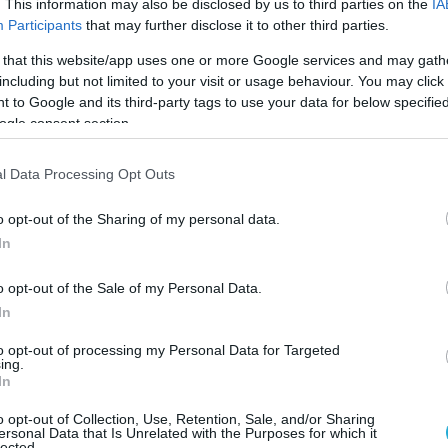
. This information may also be disclosed by us to third parties on the
IA
Participants
that may further disclose it to other third parties.
 that this website/app uses one or more Google services and may gath
including but not limited to your visit or usage behaviour. You may click 
ική συμπαράσταση από τον κόσμο ενώ το μπλοκ του ε
 to Google and its third-party tags to use your data for below specifi
ogle consent section.
ουτ το +3 έγινε με άουτ του Γκόμες αλλά λίγο αργότερ
αθεί να ανεβάσει τους συμπαίκτες του. Το μπλοκ των
l Data Processing Opt Outs
ι το παιχνίδι του, παρόλο που οι φιλοξενούμενοι με
άουτ 15-16.
o opt-out of the Sharing of my personal data.
In
 στο σερβίς, πήρε άσο 17-16 και με καλή τακτική
o opt-out of the Sale of my Personal Data.
ι στο 21-16! Από εκεί και πέρα το έργο για την ομάδ
In
λοκληρώνεται με 25-20 με άουτ του Αναστασιάδη!
to opt-out of processing my Personal Data for Targeted
ing.
In
o opt-out of Collection, Use, Retention, Sale, and/or Sharing
ersonal Data that Is Unrelated with the Purposes for which it
lected.