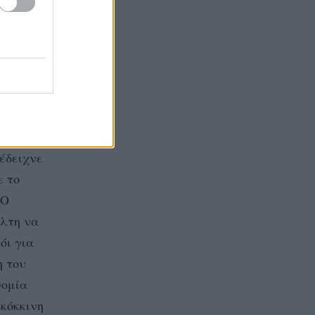
με το
λο να
 των
 έδειχνε
ε το
 Ο
άλτη να
όι για
η του
νομία
 κόκκινη