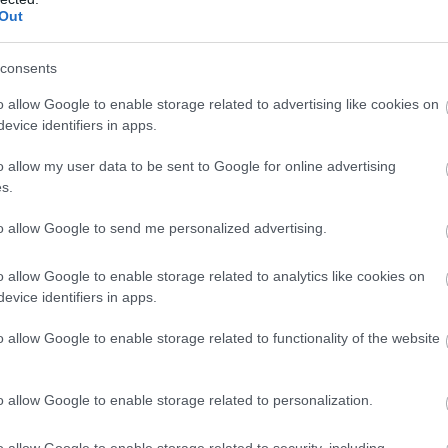
σετ, πήραν προβάδισμα με Πρωτοψάλτη πήγαν στο α’ τ
Out
Εφραιμίδη στο βασικό σχήμα αντί Σαφράνοβιτς ακολου
θειες του Χιμένες αλλά και του Ρανγκέλ και να φτάσε
consents
o allow Google to enable storage related to advertising like cookies on
evice identifiers in apps.
αιμίδη να κάνει το 16-17 και τον Πρωτοψάλτη να απαν
o allow my user data to be sent to Google for online advertising
αχτής έβαλε μπροστά τους φιλοξενούμενους με τον ΠΑΟ
s.
ρεί να μείωσε σε 18-19 αλλά με προσπάθειες Εφραιμίδ
to allow Google to send me personalized advertising.
24, η ομάδα του Καλμαζίδη μείωσε σε 2-1 (20-25).
o allow Google to enable storage related to analytics like cookies on
evice identifiers in apps.
o allow Google to enable storage related to functionality of the website
Παναθηναϊκός ξεκίνησε καλά (4-1) αλλά ο ΠΑΟΚ τον έφ
ιβαχτή πήγαν προηγούμενοι στο α’ τεχνικό τάιμ άουτ 8-
o allow Google to enable storage related to personalization.
μενος και κάποια λάθη των γηπεδούχων αλλά από την
o allow Google to enable storage related to security, including