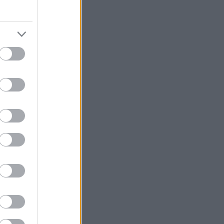
εχνικό
θούσε
ι με +2
τά 17-
Κ να
η,
τασε
5. Ο
 άλλη