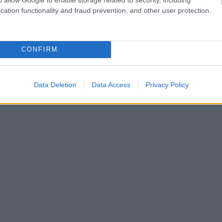
cation functionality and fraud prevention, and other user protection.
όροι των αιωνίων Μαρούλης και Στιβαχτής. Οι δύο «α
άλλαξαν πασαδόρους και ο Στιβαχτής πέρασε στα
έντη στην Κυψέλη.
CONFIRM
#ΟΛΥΜΠΙΑΚΟΣ Σ.Φ.Π.
#ΠΑΝΑΘΗΝΑΪΚΟΣ
Data Deletion
Data Access
Privacy Policy