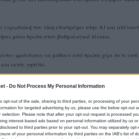
 ευρωπαϊκή του νίκη επιστρέφει στην Α1 και απέναντ
τήσει μόνο πρώτο στον βαθμολογικό πίνακα.
ντες φρόντισαν να μάθουν από πρώτο χέρι το τι εστί
 και εκτός γηπέδο.
τωπίζει κανένα αγωνιστικό πρόβλημα αφού στην
et -
Do Not Process My Personal Information
α Φιλιπποφ ο οποίος ξεπέρασε τις ενοχλήσεις που είχε
to opt-out of the sale, sharing to third parties, or processing of your per
formation for targeted advertising by us, please use the below opt-out s
r selection. Please note that after your opt-out request is processed y
που θα πάρουν το βάπτισμα του πυρός σε ντέρμπι «αιω
eing interest-based ads based on personal information utilized by us or
disclosed to third parties prior to your opt-out. You may separately opt-
πρέπει να περιμένει και να κυρίως τι πρέπει να κάνει
losure of your personal information by third parties on the IAB’s list of