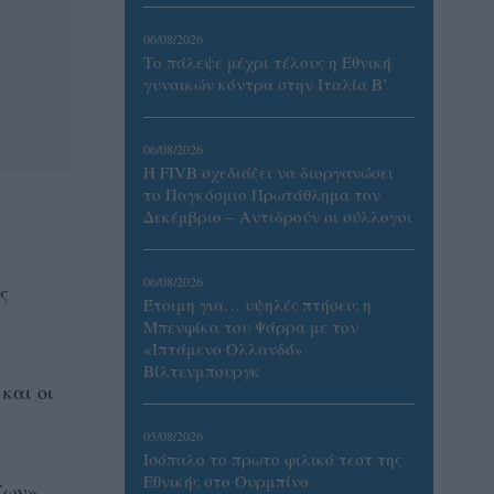
06/08/2026
Το πάλεψε μέχρι τέλους η Εθνική
γυναικών κόντρα στην Ιταλία Β’
06/08/2026
Η FIVB σχεδιάζει να διοργανώσει
το Παγκόσμιο Πρωτάθλημα τον
Δεκέμβριο – Αντιδρούν οι σύλλογοι
06/08/2026
ς
Έτοιμη για… υψηλές πτήσεις η
Μπενφίκα του Ψάρρα με τον
«Ιπτάμενο Ολλανδό»
Βίλτενμπουργκ
και οι
05/08/2026
Ισόπαλο το πρωτο φιλικό τεστ της
Εθνικής στο Ουρμπίνο
ίων»