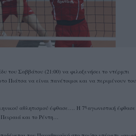
δυ του Σαββάτου (21:00) να φιλοξενήσει το ντέρμπι
το Πιάτσα να είναι πανέτοιμοι και να περιμένουν του
η
λληνικού αθλητισμού έφθασε…. Η 7
αγωνιστική έφθασε 
 Πειραιά και το Ρέντη…
υποδέχεται τον Παναθηναϊκό στο πρώτο ντέρμπι «αιων