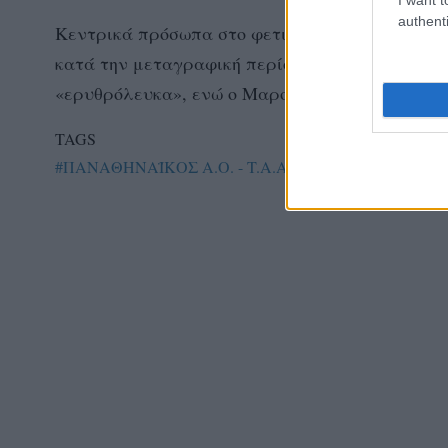
authenti
Κεντρικά πρόσωπα στο φετινό ντέρμπι οι πασαδ
κατά την μεταγραφική περίοδο ουσιαστικά αντ
«ερυθρόλευκα», ενώ ο Μαρούλης πήγε από το Ρ
TAGS
#ΠΑΝΑΘΗΝΑΪΚΟΣ Α.Ο. - T.A.A
#ΟΛΥΜΠΙΑΚΟΣ