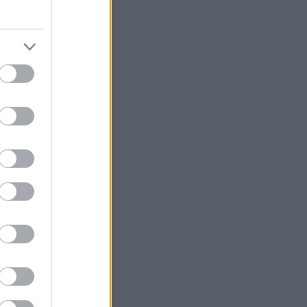
 έχουν
ίο
ι στο
 του