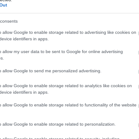
κτιμώ ότι θα γίνει ένα ωραίο παιχνίδι. Οι δύο ομάδες
Out
ό, γεγονός που θα βοηθήσει ώστε να παρουσιαστεί ωρα
consents
o allow Google to enable storage related to advertising like cookies on
evice identifiers in apps.
o allow my user data to be sent to Google for online advertising
ό το 1998 και το νέο σύστημα καταγραφής πόντων, ο
s.
αντι 23 του Παναθηναϊκού. Μάλιστα το περσινό ντέρμπ
to allow Google to send me personalized advertising.
αι έβαζαν τις βάσεις για την είσοδό τους στα ημιτελικά
o allow Google to enable storage related to analytics like cookies on
evice identifiers in apps.
o allow Google to enable storage related to functionality of the website
 με Παπαδημητρίου), φέτος είχαμε και «μεταγραφές»
o allow Google to enable storage related to personalization.
o allow Google to enable storage related to security, including