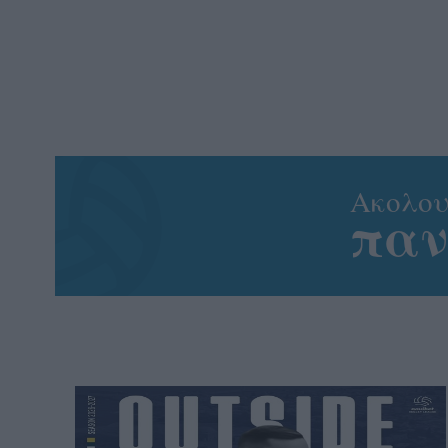
Aκολου
πα