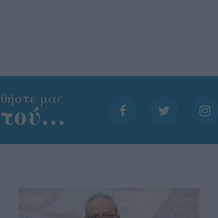
θήστε μας
ντού…