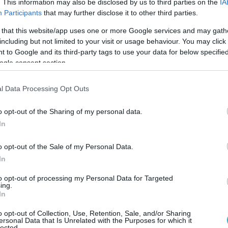
. This information may also be disclosed by us to third parties on the
IA
Participants
that may further disclose it to other third parties.
πι Ολυμπιακού – Παναθηναϊκού είναι ξεχωριστά. Μόλ
αι ανυπόμονος να ζήσω την ατμόσφαιρα. Η ομάδα μου 
 that this website/app uses one or more Google services and may gath
including but not limited to your visit or usage behaviour. You may click 
 ακόμα καλύτερα. Θέλουμε όλοι να παρουσιάσουμε το
 to Google and its third-party tags to use your data for below specifi
 στη βαθμολογία» δήλωσε ο Ρουμάνος κεντρικός των
ogle consent section.
l Data Processing Opt Outs
ιοδοξία για το ντέρμπι καθώς γνωρίζουν πως ένα ντέ
o opt-out of the Sharing of my personal data.
In
o opt-out of the Sale of my Personal Data.
υν να πάρουν ότι καλύτερο μπορούν σε ένα δύσκολο π
In
to opt-out of processing my Personal Data for Targeted
ing.
In
ων έχοντας αγωνιστεί σε πάρα πολλά ντέρμπι «αιων
 ντέρμπι κόντρα στον Ολυμπιακό αποτελεί μια ιδιαίτε
o opt-out of Collection, Use, Retention, Sale, and/or Sharing
ersonal Data that Is Unrelated with the Purposes for which it
lected.