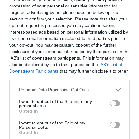
processing of your personal or sensitive information for
targeted advertising by us, please use the below opt-out
section to confirm your selection. Please note that after your
opt-out request is processed you may continue seeing
interest-based ads based on personal information utilized by
ΓΝΩΜΕΣ
us or personal information disclosed to third parties prior to
your opt-out. You may separately opt-out of the further
disclosure of your personal information by third parties on the
IAB’s list of downstream participants. This information may
ΠΕΝΥ ΡΟΝΤΟΓΙΑΝΝΗ
also be disclosed by us to third parties on the
IAB’s List of
11/03/2026
Downstream Participants
that may further disclose it to other
Από την Περούτζια του 2000
third parties.
στο σήμερα: Tο τρίτο
ευρωπαϊκό ραντεβού του
Please note that this website/app uses one or more Google
Personal Data Processing Opt Outs
Παναθηναϊκού με την
services and may gather and store information including but
ιστορία
not limited to your visit or usage behaviour. You may click to
I want to opt-out of the Sharing of my
personal data.
grant or deny consent to Google and its third-party tags to
Opted In
use your data for below specified purposes in below Google
consent section.
ΗΛΙΑΣ ΠΑΠΑΪΩΑΝΝΟΥ
I want to opt-out of the Sale of my
Personal Data.
08/03/2026
Opted In
Αναγνώριση και σεβασμός