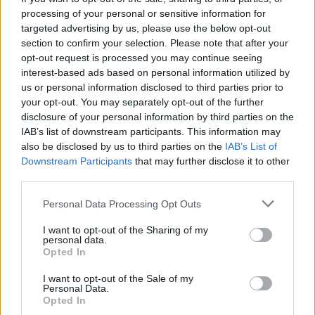
οι σημαντικότερες νίκες του
processing of your personal or sensitive information for
Α.Ο. Θήρας
targeted advertising by us, please use the below opt-out
section to confirm your selection. Please note that after your
opt-out request is processed you may continue seeing
interest-based ads based on personal information utilized by
us or personal information disclosed to third parties prior to
your opt-out. You may separately opt-out of the further
disclosure of your personal information by third parties on the
IAB’s list of downstream participants. This information may
also be disclosed by us to third parties on the
IAB’s List of
Downstream Participants
that may further disclose it to other
third parties.
Please note that this website/app uses one or more Google
Personal Data Processing Opt Outs
services and may gather and store information including but
not limited to your visit or usage behaviour. You may click to
I want to opt-out of the Sharing of my
personal data.
grant or deny consent to Google and its third-party tags to
Opted In
use your data for below specified purposes in below Google
consent section.
I want to opt-out of the Sale of my
Personal Data.
Opted In