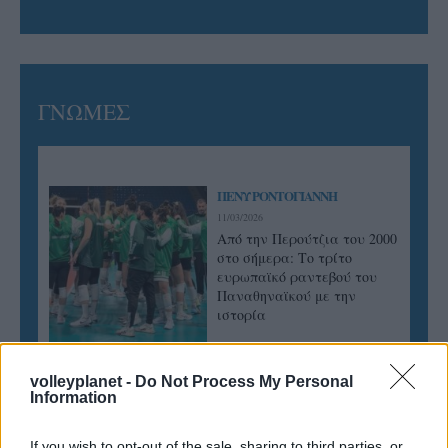
ΓΝΩΜΕΣ
ΠΕΝΥ ΡΟΝΤΟΓΙΑΝΝΗ
11/03/2026
Από την Περούτζια του 2000
στο σήμερα: Tο τρίτο
ευρωπαϊκό ραντεβού του
Παναθηναϊκού με την
ιστορία
volleyplanet -
Do Not Process My Personal
ΗΛΙΑΣ ΠΑΠΑΪΩΑΝΝΟΥ
Information
08/03/2026
Αναγνώριση και σεβασμός
If you wish to opt-out of the sale, sharing to third parties, or