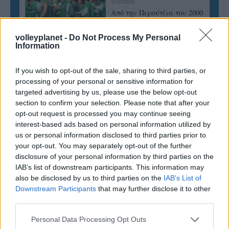
11/03/2026
Από την Περούτζια του 2000
στο σήμερα: Tο τρίτο
ευρωπαϊκό ραντεβού του
volleyplanet -
Do Not Process My Personal
Παναθηναϊκού με την
Information
ιστορία
If you wish to opt-out of the sale, sharing to third parties, or
processing of your personal or sensitive information for
ΗΛΙΑΣ ΠΑΠΑΪΩΑΝΝΟΥ
targeted advertising by us, please use the below opt-out
section to confirm your selection. Please note that after your
08/03/2026
Αναγνώριση και σεβασμός
opt-out request is processed you may continue seeing
οι σημαντικότερες νίκες του
interest-based ads based on personal information utilized by
Α.Ο. Θήρας
us or personal information disclosed to third parties prior to
your opt-out. You may separately opt-out of the further
disclosure of your personal information by third parties on the
IAB’s list of downstream participants. This information may
also be disclosed by us to third parties on the
IAB’s List of
Downstream Participants
that may further disclose it to other
third parties.
Please note that this website/app uses one or more Google
Personal Data Processing Opt Outs
services and may gather and store information including but