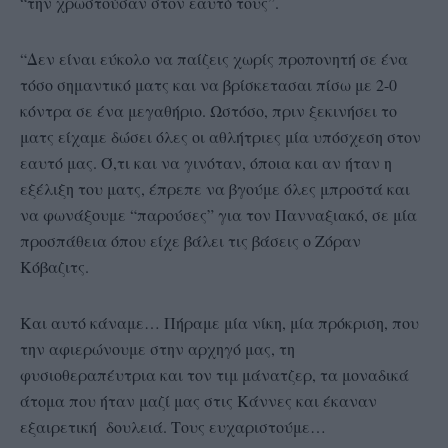
“την χρωστούσαν στον εαυτό τους”.
“Δεν είναι εύκολο να παίζεις χωρίς προπονητή σε ένα
τόσο σημαντικό ματς και να βρίσκετασαι πίσω με 2-0
κόντρα σε ένα μεγαθήριο. Ωστόσο, πριν ξεκινήσει το
ματς είχαμε δώσει όλες οι αθλήτριες μία υπόσχεση στον
εαυτό μας. Ό,τι και να γινόταν, όποια και αν ήταν η
εξέλιξη του ματς, έπρεπε να βγούμε όλες μπροστά και
να φωνάξουμε “παρούσες” για τον Πανναξιακό, σε μία
προσπάθεια όπου είχε βάλει τις βάσεις ο Ζόραν
Κόβαζιτς.
Και αυτό κάναμε… Πήραμε μία νίκη, μία πρόκριση, που
την αφιερώνουμε στην αρχηγό μας, τη
φυσιοθεραπέυτρια και τον τιμ μάνατζερ, τα μοναδικά
άτομα που ήταν μαζί μας στις Κάννες και έκαναν
εξαιρετική δουλειά. Τους ευχαριστούμε…