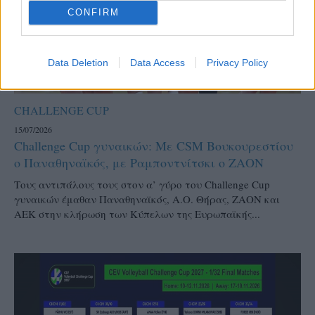
CONFIRM
Data Deletion
Data Access
Privacy Policy
CHALLENGE CUP
15/07/2026
Challenge Cup γυναικών: Με CSM Βουκουρεστίου
ο Παναθηναϊκός, με Ραμποντνίτσκι ο ΖΑΟΝ
Τους αντιπάλους τους στον α’ γύρο του Challenge Cup
γυναικών έμαθαν Παναθηναϊκός, Α.Ο. Θήρας, ΖΑΟΝ και
ΑΕΚ στην κλήρωση των Κύπελων της Ευρωπαϊκής...