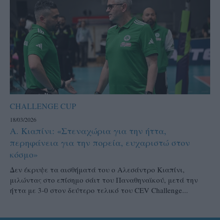
CHALLENGE CUP
18/03/2026
Α. Κιαπίνι: «Στεναχώρια για την ήττα,
περηφάνεια για την πορεία, ευχαριστώ στον
κόσμο»
Δεν έκρυψε τα αισθήματά του ο Αλεσάντρο Κιαπίνι,
μιλώντας στο επίσημο σάιτ του Παναθηναϊκού, μετά την
ήττα με 3-0 στον δεύτερο τελικό του CEV Challenge...