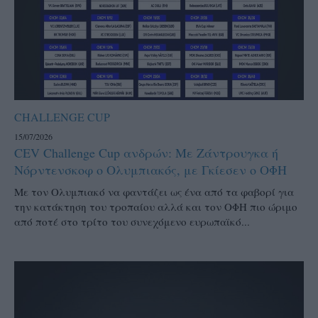
CHALLENGE CUP
15/07/2026
CEV Challenge Cup ανδρών: Με Ζάντρουγκα ή
Νόρντενσκοφ ο Ολυμπιακός, με Γκίεσεν ο ΟΦΗ
Με τον Ολυμπιακό να φαντάζει ως ένα από τα φαβορί για
την κατάκτηση του τροπαίου αλλά και τον ΟΦΗ πιο ώριμο
από ποτέ στο τρίτο του συνεχόμενο ευρωπαϊκό...