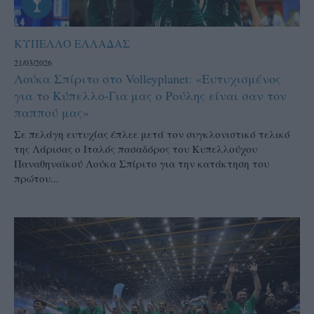
ΚΥΠΕΛΛΟ ΕΛΛΑΔΑΣ
21/03/2026
Λούκα Σπίριτο στο Volleyplanet: «Ευτυχισμένος
για το Κύπελλο-Για μας ο Ρούλης είναι σαν τον
παππού μας»
Σε πελάγη ευτυχίας έπλεε μετά τον συγκλονιστικό τελικό
της Λάρισας ο Ιταλός πασαδόρος του Κυπελλούχου
Παναθηναϊκού Λούκα Σπίριτο για την κατάκτηση του
πρώτου...