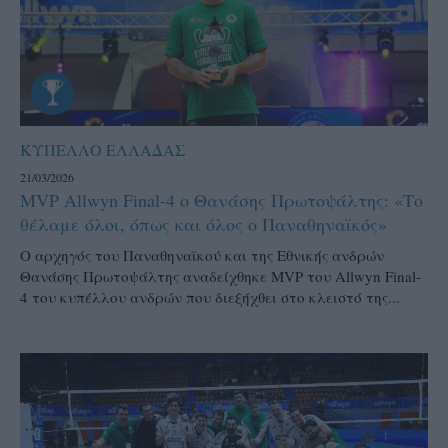
ΚΥΠΕΛΛΟ ΕΛΛΑΔΑΣ
21/03/2026
MVP Allwyn Final-4 ο Θανάσης Πρωτοψάλτης: «Το
θέλαμε όλοι, όπως και όλος ο Παναθηναϊκός»
Ο αρχηγός του Παναθηναϊκού και της Εθνικής ανδρών
Θανάσης Πρωτοψάλτης αναδείχθηκε MVP του Allwyn Final-
4 του κυπέλλου ανδρών που διεξήχθει στο κλειστό της...