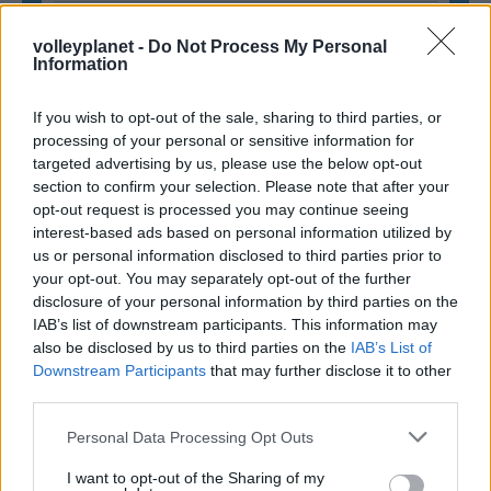
ΗΛΙΑΣ ΠΑΠΑΪΩΑΝΝΟΥ
volleyplanet -
Do Not Process My Personal
08/03/2026
Information
Αναγνώριση και σεβασμός
οι σημαντικότερες νίκες του
If you wish to opt-out of the sale, sharing to third parties, or
Α.Ο. Θήρας
processing of your personal or sensitive information for
targeted advertising by us, please use the below opt-out
section to confirm your selection. Please note that after your
opt-out request is processed you may continue seeing
interest-based ads based on personal information utilized by
us or personal information disclosed to third parties prior to
your opt-out. You may separately opt-out of the further
disclosure of your personal information by third parties on the
IAB’s list of downstream participants. This information may
also be disclosed by us to third parties on the
IAB’s List of
Downstream Participants
that may further disclose it to other
third parties.
Please note that this website/app uses one or more Google
Personal Data Processing Opt Outs
services and may gather and store information including but
not limited to your visit or usage behaviour. You may click to
I want to opt-out of the Sharing of my