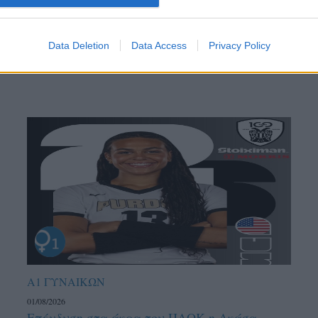
ντού…
Data Deletion
Data Access
Privacy Policy
Α1 ΓΥΝΑΙΚΩΝ
01/08/2026
Επένδυση στα άκρα του ΠΑΟΚ η Ακάσα