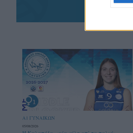
πα
Α1 ΓΥΝΑΙΚΩΝ
05/08/2026
Η Καλαπόδα, «μία φίλη απ’ τα παλιά»,