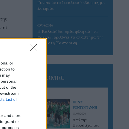
Γυναικών επί ιταλικού εδάφους με
Σουηδία
της
05/08/2026
νου
Η Καλαπόδα, «μία φίλη απ’ τα
παλιά», ορθώνει το ανάστημά της
ξανά στη Σαντορίνη
sonal or
ection to
ou may
ΓΝΩΜΕΣ
 personal
out of the
 downstream
B’s List of
ΠΕΝΥ
ΡΟΝΤΟΓΙΑΝΝΗ
11/03/2026
er and store
Από την
to grant or
Περούτζια του
ed purposes