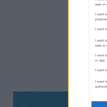
web or d
I want t
purpose
I want 
I want t
web or d
I want t
or app.
I want t
I want t
authenti
Aκολου