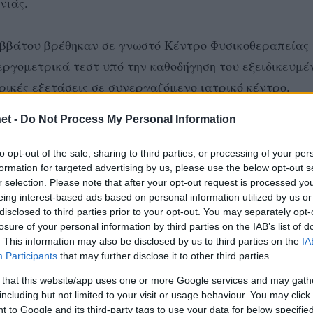
νιάς.
αββάτου βρέθηκαν σε γνωστό Κέντρο Φυσικοθεραπείας 
ργομετρικά τεστ υπό την καθοδήγηση του εξειδικευμέ
ικές εξετάσεις σε συνεργαζόμενο ιατρικό κέντρο.
et -
Do Not Process My Personal Information
μάδα και οι Ασημίνα Νικολογιάννη, Μάρθα Ανθούλη,
to opt-out of the sale, sharing to third parties, or processing of your per
formation for targeted advertising by us, please use the below opt-out s
r selection. Please note that after your opt-out request is processed y
eing interest-based ads based on personal information utilized by us or
disclosed to third parties prior to your opt-out. You may separately opt-
losure of your personal information by third parties on the IAB’s list of
. This information may also be disclosed by us to third parties on the
IA
Participants
that may further disclose it to other third parties.
 that this website/app uses one or more Google services and may gath
including but not limited to your visit or usage behaviour. You may click 
 to Google and its third-party tags to use your data for below specifi