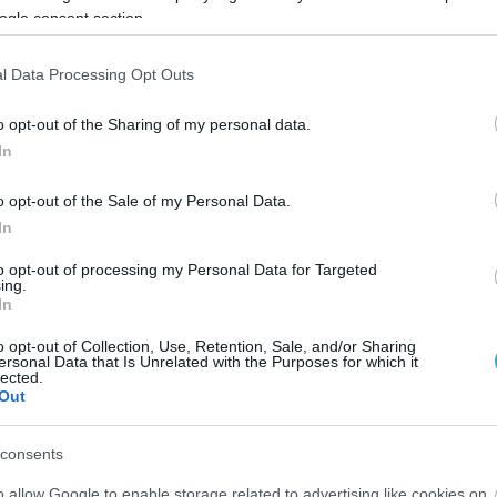
ogle consent section.
l Data Processing Opt Outs
o opt-out of the Sharing of my personal data.
In
o opt-out of the Sale of my Personal Data.
In
to opt-out of processing my Personal Data for Targeted
ing.
In
o opt-out of Collection, Use, Retention, Sale, and/or Sharing
ersonal Data that Is Unrelated with the Purposes for which it
lected.
Out
consents
o allow Google to enable storage related to advertising like cookies on