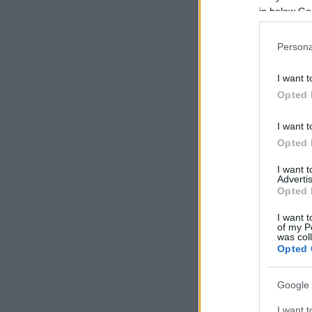
in below Go
Persona
I want t
Opted 
I want t
Opted 
I want 
Advertis
Opted 
I want t
of my P
was col
Opted 
Google 
I want t