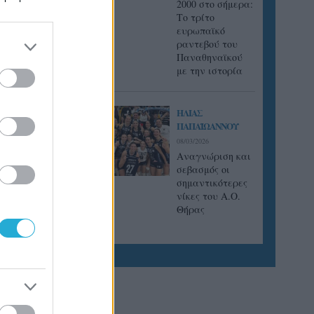
2000 στο σήμερα:
Tο τρίτο
ευρωπαϊκό
ραντεβού του
Παναθηναϊκού
με την ιστορία
ΗΛΙΑΣ
ΠΑΠΑΪΩΑΝΝΟΥ
08/03/2026
Αναγνώριση και
σεβασμός οι
σημαντικότερες
νίκες του Α.Ο.
Θήρας