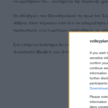
να κρατήσουν τα… κεκτημένα της περσινής χρο
Οι αθλήτριες του Παναθηναϊκού το πρωί του Σ
Αθήνας όπου πέρασαν από όλα τα απαραίτητα ε
προσωπικού, ενώ νωρίτερα υποβλήθηκαν σε ιατρ
volleyplan
Στο επόμενο διάστημα θα ενσωματωθούν στην ο
Αναστασία Ίβκοβιτς και Αντόνα Ανάε.
If you wish 
sensitive in
confirm you
continue se
information 
further disc
participants
Downstream 
Please note
information 
deny consent