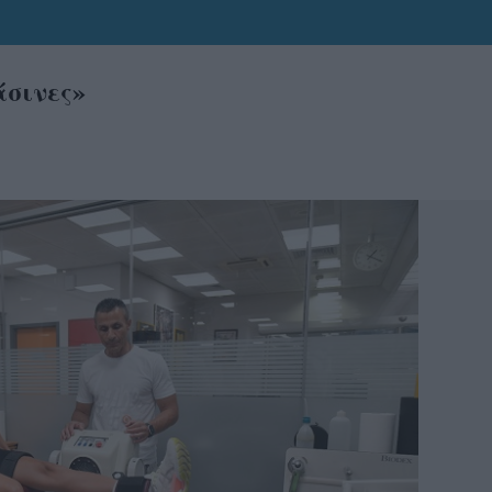
άσινες»