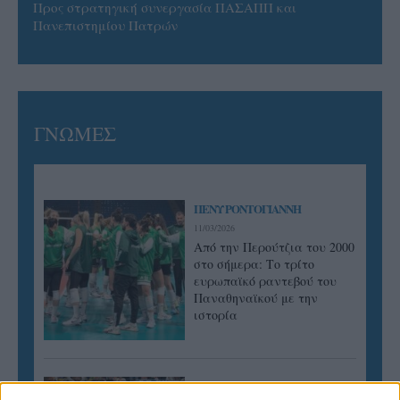
Προς στρατηγική συνεργασία ΠΑΣΑΠΠ και
Πανεπιστημίου Πατρών
ΓΝΩΜΕΣ
ΠΕΝΥ ΡΟΝΤΟΓΙΑΝΝΗ
11/03/2026
Από την Περούτζια του 2000
στο σήμερα: Tο τρίτο
ευρωπαϊκό ραντεβού του
Παναθηναϊκού με την
ιστορία
ΗΛΙΑΣ ΠΑΠΑΪΩΑΝΝΟΥ