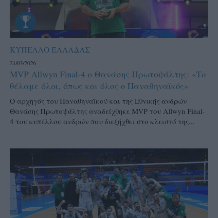
ΚΥΠΕΛΛΟ ΕΛΛΑΔΑΣ
21/03/2026
MVP Allwyn Final-4 ο Θανάσης Πρωτοψάλτης: «Το
θέλαμε όλοι, όπως και όλος ο Παναθηναϊκός»
Ο αρχηγός του Παναθηναϊκού και της Εθνικής ανδρών
Θανάσης Πρωτοψάλτης αναδείχθηκε MVP του Allwyn Final-
4 του κυπέλλου ανδρών που διεξήχθει στο κλειστό της...