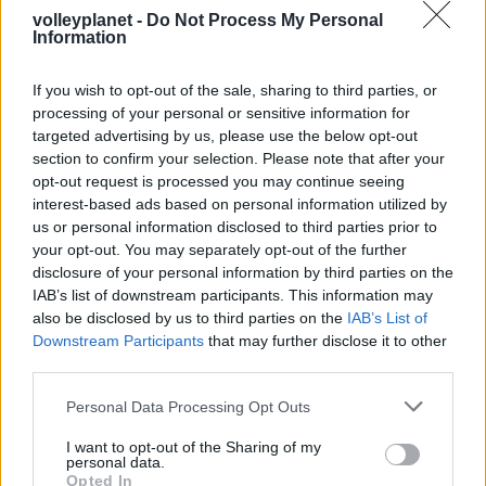
08/03/2026
volleyplanet -
Do Not Process My Personal
Αναγνώριση και σεβασμός
Information
οι σημαντικότερες νίκες του
Α.Ο. Θήρας
If you wish to opt-out of the sale, sharing to third parties, or
processing of your personal or sensitive information for
targeted advertising by us, please use the below opt-out
section to confirm your selection. Please note that after your
opt-out request is processed you may continue seeing
interest-based ads based on personal information utilized by
us or personal information disclosed to third parties prior to
your opt-out. You may separately opt-out of the further
disclosure of your personal information by third parties on the
IAB’s list of downstream participants. This information may
also be disclosed by us to third parties on the
IAB’s List of
Downstream Participants
that may further disclose it to other
third parties.
Please note that this website/app uses one or more Google
Personal Data Processing Opt Outs
services and may gather and store information including but
not limited to your visit or usage behaviour. You may click to
I want to opt-out of the Sharing of my
personal data.
grant or deny consent to Google and its third-party tags to
Opted In