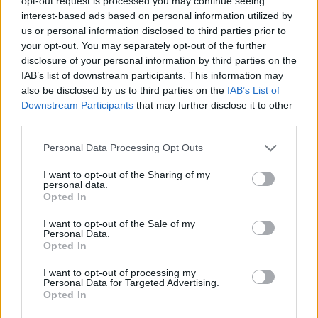
opt-out request is processed you may continue seeing
ΠΕΝΥ ΡΟΝΤΟΓΙΑΝΝΗ
interest-based ads based on personal information utilized by
11/03/2026
us or personal information disclosed to third parties prior to
Από την Περούτζια του 2000
your opt-out. You may separately opt-out of the further
στο σήμερα: Tο τρίτο
disclosure of your personal information by third parties on the
ευρωπαϊκό ραντεβού του
IAB’s list of downstream participants. This information may
Παναθηναϊκού με την
also be disclosed by us to third parties on the
IAB’s List of
ιστορία
Downstream Participants
that may further disclose it to other
third parties.
Please note that this website/app uses one or more Google
Personal Data Processing Opt Outs
ΗΛΙΑΣ ΠΑΠΑΪΩΑΝΝΟΥ
services and may gather and store information including but
08/03/2026
not limited to your visit or usage behaviour. You may click to
I want to opt-out of the Sharing of my
Αναγνώριση και σεβασμός
personal data.
grant or deny consent to Google and its third-party tags to
οι σημαντικότερες νίκες του
Opted In
use your data for below specified purposes in below Google
Α.Ο. Θήρας
consent section.
I want to opt-out of the Sale of my
Personal Data.
Opted In
I want to opt-out of processing my
Personal Data for Targeted Advertising.
Opted In