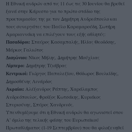
Η Εθνική ανδρών από τις 11 έως τις 30 Ιουνίου θα βρεθεί
ξανά στην Κάρυστο για το πρώτο στάδιο της
προετοιμασίας της με τον Δημήτρη Ανδρεόπουλο και
τους συνεργάτες του Παύλο Καραμαρούδη, Σωτήρη
Αμαριαννάκη να επιλέγουν τους εξής αθλητές:
Σταύρος Κασαμπαλής, Ηλίας Θεοδόσης,
Πασαδόροι:
Μάρκος Γαλιώτος
Νίκος Μήλης, Δημήτρης Μούχλιας
Διαγώνιοι:
Δημήτρης Τζιάβρας
Λίμπερο:
Γιώργος Παπαλεξίου, Θόδωρος Βουλκίδης,
Κεντρικοί:
Δημοσθένης Λινάρδος
Αλέξανδρος Ράπτης, Χαράλαμπος
Ακραίοι:
Ανδρεόπουλος, Φροίξος Κωτσάκης, Κυριάκος
Σπυριούνης, Σπύρος Χανδρινός.
Υπενθυμίζουμε ότι η Εθνική ανδρών θα αγωνιστεί στον
Α’ όμιλο της τελικής φάσης του Ευρωπαϊκού
Πρωταθλήματος (1-19 Σεπτεμβρίου) που θα φιλοξενηθεί