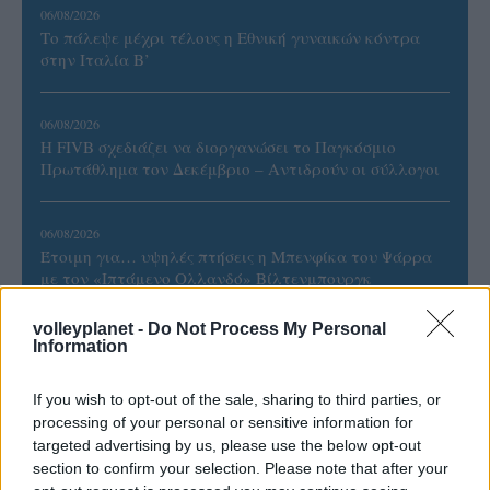
06/08/2026
Το πάλεψε μέχρι τέλους η Εθνική γυναικών κόντρα
στην Ιταλία Β’
06/08/2026
Η FIVB σχεδιάζει να διοργανώσει το Παγκόσμιο
Πρωτάθλημα τον Δεκέμβριο – Αντιδρούν οι σύλλογοι
06/08/2026
Έτοιμη για… υψηλές πτήσεις η Μπενφίκα του Ψάρρα
με τον «Ιπτάμενο Ολλανδό» Βίλτενμπουργκ
volleyplanet -
Do Not Process My Personal
Information
If you wish to opt-out of the sale, sharing to third parties, or
ΓΝΩΜΕΣ
processing of your personal or sensitive information for
targeted advertising by us, please use the below opt-out
section to confirm your selection. Please note that after your