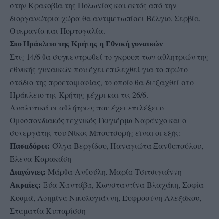
στην Κρακοβία της Πολωνίας και εκτός από την
διοργανώτρια χώρα θα αντιμετωπίσει Βέλγιο, Σερβία,
Ουκρανία και Πορτογαλία.
Στο Ηράκλειο της Κρήτης η Εθνική γυναικών
Στις 14/6 θα συγκεντρωθεί το γκρουπ των αθλητριών της
εθνικής γυναικών που έχει επιλεχθεί για το πρώτο
στάδιο της προετοιμασίας, το οποίο θα διεξαχθεί στο
Ηράκλειο της Κρήτης μέχρι και τις 26/6.
Αναλυτικά οι αθλήτριες που έχει επιλέξει ο
Ομοσπονδιακός τεχνικός Γκιγιέρμο Ναράνχο και ο
συνεργάτης του Νίκος Μπουτσορής είναι οι εξής:
Όλγα Βεργίδου, Παναγιώτα Ξανθοπούλου,
Πασαδόροι:
Έλενα Καρακάση
Μάρθα Ανθούλη, Μαρία Τσιτσιγιάννη
Διαγώνιες:
Εύα Χαντάβα, Κωνσταντίνα Βλαχάκη, Σοφία
Ακραίες:
Κοσμά, Ασημίνα Νικολογιάννη, Ευφροσύνη Αλεξάκου,
Σταματία Κυπαρίσση