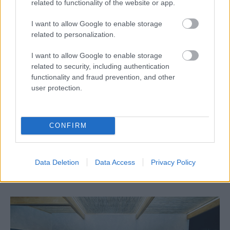
related to functionality of the website or app.
I want to allow Google to enable storage
related to personalization.
I want to allow Google to enable storage
related to security, including authentication
functionality and fraud prevention, and other
user protection.
Aκολουθήστε μας
παντού…
CONFIRM
Data Deletion
Data Access
Privacy Policy