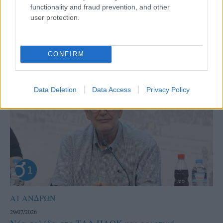
στο Ρέθυμνο
functionality and fraud prevention, and other
user protection.
Σε ένα μπαράζ ανακοινώσεων προχώρησε ο ΝΟΠΕ Ρεθύμνου
το τελευταίο τριήμερο, όντας σε πλήρεις ρυθμούς
σχεδιασμού εν όψει της συμμετοχής του στην Novibet...
CONFIRM
Data Deletion
Data Access
Privacy Policy
Α1 ΑΝΔΡΩΝ
29/07/2026
Νέα σελίδα στο ΤΑΑ ΠΑΟΚ και οριστική