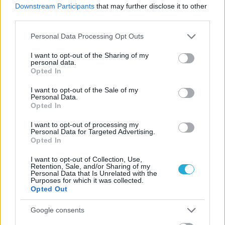
Downstream Participants
that may further disclose it to other
third parties.
Please note that this website/app uses one or more Google
Personal Data Processing Opt Outs
services and may gather and store information including but
not limited to your visit or usage behaviour. You may click to
I want to opt-out of the Sharing of my
personal data.
grant or deny consent to Google and its third-party tags to
Opted In
use your data for below specified purposes in below Google
consent section.
I want to opt-out of the Sale of my
Personal Data.
Opted In
I want to opt-out of processing my
Personal Data for Targeted Advertising.
Opted In
I want to opt-out of Collection, Use,
Retention, Sale, and/or Sharing of my
Personal Data that Is Unrelated with the
Purposes for which it was collected.
Opted Out
Aκολουθήστε μας
Google consents
παντού…