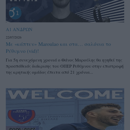
Α1 ΑΝΔΡΩΝ
22/07/2026
Με «κάπτεν» Maroulao και στα… σαλόνια το
Ρέθυμνο (vid)!
Για 5η συνεχόμενη χρονιά ο Θάνος Μαρούλης θα ηγηθεί της
προσπάθειάς διάκρισης του ΟΠΕΡ Ρεθύμνου στην επιστροφή
της κρητικής ομάδας έπειτα από 21 χρόνια...