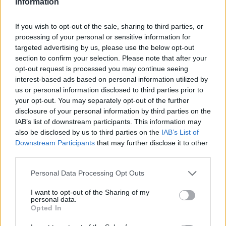
Information
If you wish to opt-out of the sale, sharing to third parties, or
ΗΛΙΑΣ ΠΑΠΑΪΩΑΝΝΟΥ
processing of your personal or sensitive information for
08/03/2026
targeted advertising by us, please use the below opt-out
Αναγνώριση και σεβασμός
section to confirm your selection. Please note that after your
οι σημαντικότερες νίκες του
opt-out request is processed you may continue seeing
Α.Ο. Θήρας
interest-based ads based on personal information utilized by
us or personal information disclosed to third parties prior to
your opt-out. You may separately opt-out of the further
disclosure of your personal information by third parties on the
IAB’s list of downstream participants. This information may
also be disclosed by us to third parties on the
IAB’s List of
Downstream Participants
that may further disclose it to other
third parties.
Please note that this website/app uses one or more Google
Personal Data Processing Opt Outs
services and may gather and store information including but
not limited to your visit or usage behaviour. You may click to
I want to opt-out of the Sharing of my
personal data.
grant or deny consent to Google and its third-party tags to
Opted In
use your data for below specified purposes in below Google
consent section.