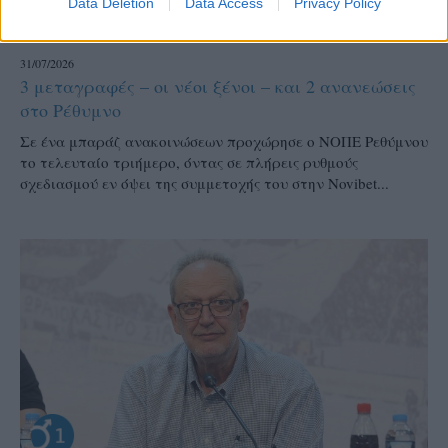
Data Deletion
Data Access
Privacy Policy
Α1 ΑΝΔΡΩΝ
31/07/2026
3 μεταγραφές – οι νέοι ξένοι – και 2 ανανεώσεις
στο Ρέθυμνο
Σε ένα μπαράζ ανακοινώσεων προχώρησε ο ΝΟΠΕ Ρεθύμνου
το τελευταίο τριήμερο, όντας σε πλήρεις ρυθμούς
σχεδιασμού εν όψει της συμμετοχής του στην Novibet...