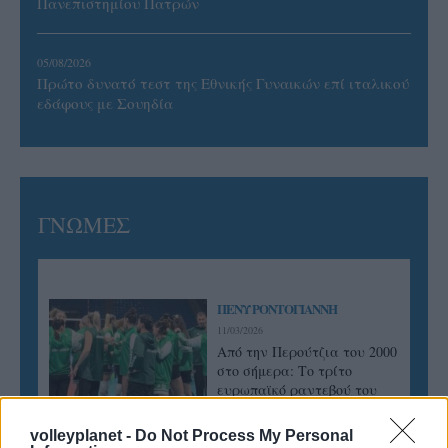
Πανεπιστημίου Πατρών
05/08/2026
Πρώτο δυνατό τεστ της Εθνικής Γυναικών επί ιταλικού
εδάφους με Σουηδία
ΓΝΩΜΕΣ
ΠΕΝΥ ΡΟΝΤΟΓΙΑΝΝΗ
11/03/2026
Από την Περούτζια του 2000
στο σήμερα: Tο τρίτο
ευρωπαϊκό ραντεβού του
Παναθηναϊκού με την
ιστορία
volleyplanet -
Do Not Process My Personal