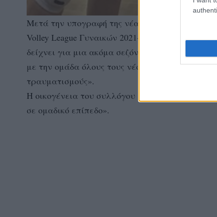
authenti
Μετά την υπογραφή της νέας συμφωνίας της με
Volley League Γυναικών 2021-2022, δήλωσε: «Ε
δείχνει για μια ακόμα σεζόν. Είμαι πολύ χαρο
με την ομάδα όλους τους νέους μας στόχους. Εύ
τραυματισμούς».
Η οικογένεια του συλλόγου μας εύχεται στην Χρ
σε ομαδικό επίπεδο».