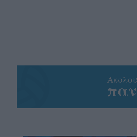
Aκολου
πα