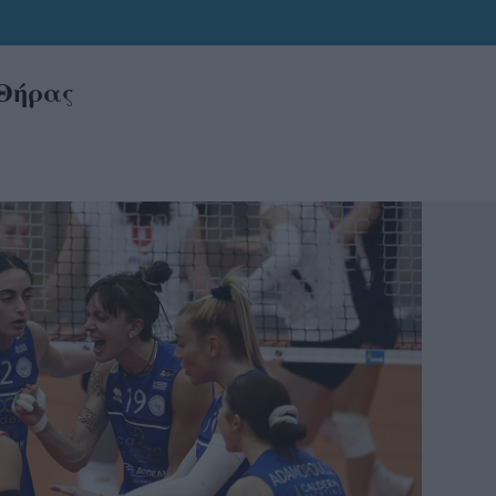
 Θήρας