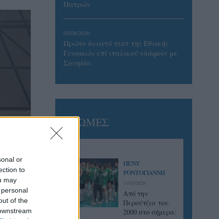
Πατρών
05/08/2026
Πρώτο δυνατό τεστ της Εθνικής
Γυναικών επί ιταλικού εδάφους με
Σουηδία
ΓΝΩΜΕΣ
sonal or
ΠΕΝΥ
ection to
ΡΟΝΤΟΓΙΑΝΝΗ
ou may
11/03/2026
 personal
Από την
out of the
Περούτζια του
 downstream
2000 στο σήμερα: