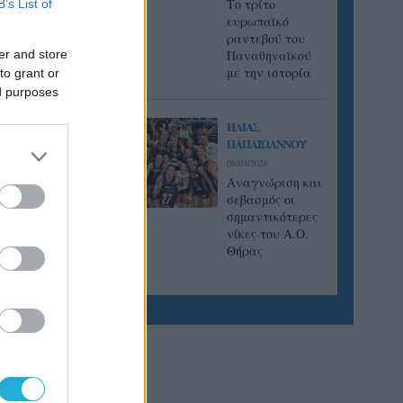
Tο τρίτο
B’s List of
ευρωπαϊκό
ραντεβού του
er and store
Παναθηναϊκού
με την ιστορία
to grant or
ed purposes
ΗΛΙΑΣ
ΠΑΠΑΪΩΑΝΝΟΥ
08/03/2026
Αναγνώριση και
σεβασμός οι
σημαντικότερες
νίκες του Α.Ο.
Θήρας