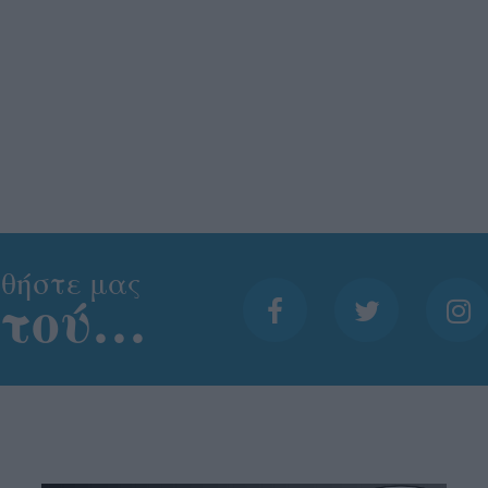
θήστε μας
ντού…