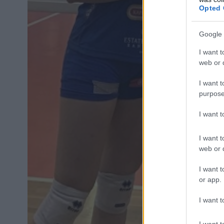
Opted 
Google 
I want t
web or d
I want t
purpose
I want 
I want t
web or d
I want t
or app.
I want t
I want t