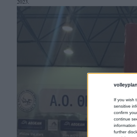
2023.
volleyplan
If you wish 
sensitive in
confirm you
continue se
information 
further disc