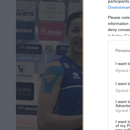
participants
Downstream 
Please note
information 
deny consent
in below Go
Persona
I want t
Opted 
I want t
Opted 
I want 
Advertis
Opted 
I want t
of my P
was col