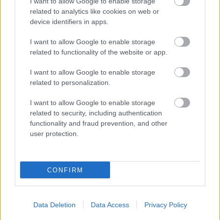
I want to allow Google to enable storage
08/03/2026
related to analytics like cookies on web or
Αναγνώριση και σεβασμός
device identifiers in apps.
οι σημαντικότερες νίκες του
Α.Ο. Θήρας
I want to allow Google to enable storage
related to functionality of the website or app.
I want to allow Google to enable storage
related to personalization.
I want to allow Google to enable storage
related to security, including authentication
functionality and fraud prevention, and other
user protection.
CONFIRM
Data Deletion
Data Access
Privacy Policy