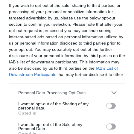
If you wish to opt-out of the sale, sharing to third parties, or
06/08/2026
processing of your personal or sensitive information for
Η FIVB σχεδιάζει να διοργανώσει το Παγκόσμιο
targeted advertising by us, please use the below opt-out
Πρωτάθλημα τον Δεκέμβριο – Αντιδρούν οι σύλλογοι
section to confirm your selection. Please note that after your
opt-out request is processed you may continue seeing
interest-based ads based on personal information utilized by
06/08/2026
us or personal information disclosed to third parties prior to
Έτοιμη για… υψηλές πτήσεις η Μπενφίκα του Ψάρρα
your opt-out. You may separately opt-out of the further
με τον «Ιπτάμενο Ολλανδό» Βίλτενμπουργκ
disclosure of your personal information by third parties on the
IAB’s list of downstream participants. This information may
also be disclosed by us to third parties on the
IAB’s List of
05/08/2026
Downstream Participants
that may further disclose it to other
Ισόπαλο το πρωτο φιλικό τεστ της Εθνικής στο
third parties.
Ουρμπίνο
Please note that this website/app uses one or more Google
Personal Data Processing Opt Outs
services and may gather and store information including but
05/08/2026
not limited to your visit or usage behaviour. You may click to
I want to opt-out of the Sharing of my
Προς στρατηγική συνεργασία ΠΑΣΑΠΠ και
personal data.
grant or deny consent to Google and its third-party tags to
Πανεπιστημίου Πατρών
Opted In
use your data for below specified purposes in below Google
consent section.
I want to opt-out of the Sale of my
Personal Data.
05/08/2026
Opted In