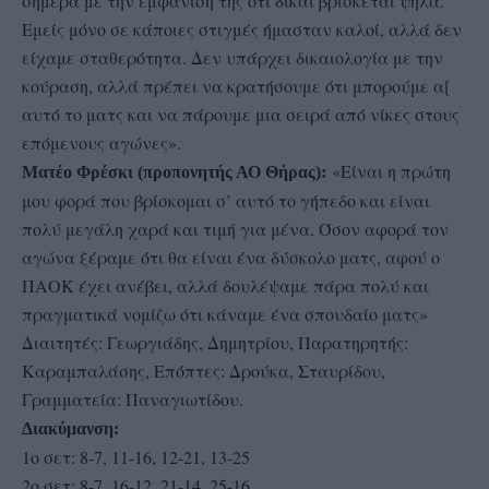
σήμερα με την εμφάνιση της ότι δίκαι βρίσκεται ψηλά.
Εμείς μόνο σε κάποιες στιγμές ήμασταν καλοί, αλλά δεν
είχαμε σταθερότητα. Δεν υπάρχει δικαιολογία με την
κούραση, αλλά πρέπει να κρατήσουμε ότι μπορούμε α[
αυτό το ματς και να πάρουμε μια σειρά από νίκες στους
επόμενους αγώνες».
«Είναι η πρώτη
Ματέο Φρέσκι (προπονητής ΑΟ Θήρας):
μου φορά που βρίσκομαι σ’ αυτό το γήπεδο και είναι
πολύ μεγάλη χαρά και τιμή για μένα. Όσον αφορά τον
αγώνα ξέραμε ότι θα είναι ένα δύσκολο ματς, αφού ο
ΠΑΟΚ έχει ανέβει, αλλά δουλέψαμε πάρα πολύ και
πραγματικά νομίζω ότι κάναμε ένα σπουδαίο ματς»
Διαιτητές: Γεωργιάδης, Δημητρίου, Παρατηρητής:
Καραμπαλάσης, Επόπτες: Δρούκα, Σταυρίδου,
Γραμματεία: Παναγιωτίδου.
Διακύμανση:
1ο σετ: 8-7, 11-16, 12-21, 13-25
2ο σετ: 8-7, 16-12, 21-14, 25-16