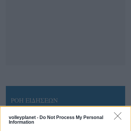
ΡΟΗ ΕΙΔΗΣΕΩΝ
06/08/2026
volleyplanet -
Do Not Process My Personal
Το πάλεψε μέχρι τέλους η Εθνική γυναικών κόντρα
Information
στην Ιταλία Β’