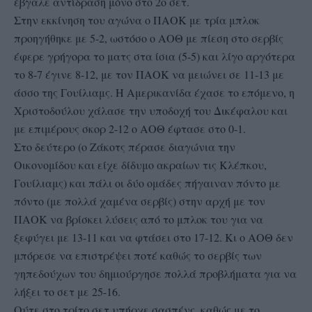
έβγαλε αντίδραση μόνο στο 2ο σετ.
Στην εκκίνηση του αγώνα ο ΠΑΟΚ με τρία μπλοκ
προηγήθηκε με 5-2, ωστόσο ο ΑΟΘ με πίεση στο σερβίς
έφερε γρήγορα το ματς στα ίσια (5-5) και λίγο αργότερα
το 8-7 έγινε 8-12, με τον ΠΑΟΚ να μειώνει σε 11-13 με
άσσο της Γουίλιαμς. Η Αμερικανίδα έχασε το επόμενο, η
Χριστοδούλου χάλασε την υποδοχή του Δικέφαλου και
με επιμέρους σκορ 2-12 ο ΑΟΘ έφτασε στο 0-1.
Στο δεύτερο (ο Ζάκοτς πέρασε διαγώνια την
Οικονομίδου και είχε δίδυμο ακραίων τις Κλέπκου,
Γουίλιαμς) και πάλι οι δύο ομάδες πήγαιναν πόντο με
πόντο (με πολλά χαμένα σερβίς) στην αρχή με τον
ΠΑΟΚ να βρίσκει λύσεις από το μπλοκ του για να
ξεφύγει με 13-11 και να φτάσει στο 17-12. Κι ο ΑΟΘ δεν
μπόρεσε να επιστρέψει ποτέ καθώς το σερβίς των
γηπεδούχων του δημιούργησε πολλά προβλήματα για να
λήξει το σετ με 25-16.
Ούτε στο τρίτο σετ υπήρχε σασπένς, καθώς με το