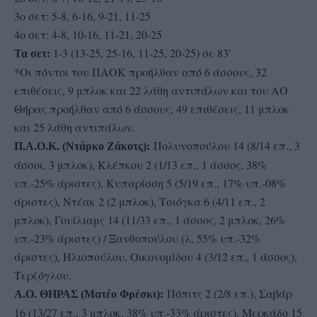
3ο σετ: 5-8, 6-16, 9-21, 11-25
4ο σετ: 4-8, 10-16, 11-21, 20-25
1-3 (13-25, 25-16, 11-25, 20-25) σε 83′
Τα σετ:
*Οι πόντοι του ΠΑΟΚ προήλθαν από 6 άσσους, 32
επιθέσεις, 9 μπλοκ και 22 λάθη αντιπάλων και του ΑΟ
Θήρας προήλθαν από 6 άσσους, 49 επιθέσεις, 11 μπλοκ
και 25 λάθη αντιπάλων.
Πολυνοπούλου 14 (8/14 επ., 3
Π.Α.Ο.Κ. (Ντάρκο Ζάκοτς):
άσσοι, 3 μπλοκ), Κλέπκου 2 (1/13 επ., 1 άσσος, 38%
υπ.-25% άριστες), Κυπαρίσση 5 (5/19 επ., 17% υπ.-08%
άριστες), Ντέακ 2 (2 μπλοκ), Τσιόγκα 6 (4/11 επ., 2
μπλοκ), Γουίλιαμς 14 (11/33 επ., 1 άσσος, 2 μπλοκ, 26%
υπ.-23% άριστες) / Ξανθοπούλου (λ, 55% υπ.-32%
άριστες), Ηλιοπούλου, Οικονομίδου 4 (3/12 επ., 1 άσσος),
Τερζόγλου.
Πόπιτς 2 (2/8 επ.), Σαβάρ
Α.Ο. ΘΗΡΑΣ (Ματέο Φρέσκι):
16 (13/27 επ., 3 μπλοκ, 38% υπ.-33% άριστες), Μερκάδο 15