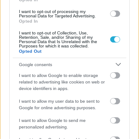
Πρώτο δυνατό τεστ της Εθνικής Γυναικών επί ιταλικού
εδάφους με Σουηδία
I want to opt-out of processing my
Personal Data for Targeted Advertising.
Opted In
I want to opt-out of Collection, Use,
Retention, Sale, and/or Sharing of my
Personal Data that Is Unrelated with the
ΓΝΩΜΕΣ
Purposes for which it was collected.
Opted Out
Google consents
ΠΕΝΥ ΡΟΝΤΟΓΙΑΝΝΗ
I want to allow Google to enable storage
11/03/2026
related to advertising like cookies on web or
Από την Περούτζια του 2000
device identifiers in apps.
στο σήμερα: Tο τρίτο
ευρωπαϊκό ραντεβού του
I want to allow my user data to be sent to
Παναθηναϊκού με την
Google for online advertising purposes.
ιστορία
I want to allow Google to send me
personalized advertising.
ΗΛΙΑΣ ΠΑΠΑΪΩΑΝΝΟΥ