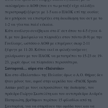
«καλημέρα» ο ΑΟΘ (που εν τω μεταξύ είχε αλλάξει
περιστροφή) ξέφυγε με 1-5 και ο ΠΑΟΚ επί της ουσίας
δεν μπόρεσε να επιστρέψει στη διεκδίκηση του σετ με το
1-2 να γίνεται πολύ εύκολα.
Κάτι ανάλογο συνέβη και στο δ’ σετ όπου το 4-5 έγινε 4-
8, με τον Δικέφαλο να πλησιάζει στον πόντο (8-9) με την
Γουίλιαμς, ωστόσο ο ΑΟΘ με επιμέρους σκορ 2-11
ξέφυγε με 11-20. Κάπου εκεί οι φιλοξενούμενες
χαλάρωσαν με τον ΠΑΟΚ να μετατρέπει το 15-23 σε 19-
23, χωρίς όμως να πλησιάσει περισσότερο.
Σαντορινιά… αύρα στο «Παλατάκι»
Και στο «Παλατάκι» της Πυλαίας όμως ο Α.Ο. Θήρας δεν
ήταν μόνος του, αφού στην κερκίδα του «PAOK Sports
Arena» μαζί με τους εκπροσώπους της διοίκησης, τον
πρόεδρο Γιώργο Σκοπελίτη και τον αντιπρόεδρο Ανδρέα
Πατηνιώτη, βρέθηκαν περίπου 15 φίλαθλοι από τη
Σαντορίνη, για να στηρίξουν την ομάδα τους και να