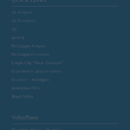
Α1 Ανδρών
Α1 Γυναικών
A2
Διεθνή
Pre League Ανδρών
Pre League Γυναικών
League Cup “Νίκος Σαμαράς”
Ευρωπαϊκές Διοργανώσεις
Ενώσεις – Ακαδημίες
Διοικητικά Νέα
Beach Volley
VolleyPlanet
Πλανήτης βόλεϊ… On Air!