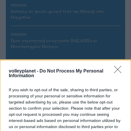
05/08/2026
Ισόπαλο το πρωτο φιλικό τεστ της Εθνικής στο
Ουρμπίνο
05/08/2026
Προς στρατηγική συνεργασία ΠΑΣΑΠΠ και
Πανεπιστημίου Πατρών
volleyplanet -
Do Not Process My Personal
Information
ΓΝΩΜΕΣ
If you wish to opt-out of the sale, sharing to third parties, or
processing of your personal or sensitive information for
targeted advertising by us, please use the below opt-out
ΠΕΝΥ ΡΟΝΤΟΓΙΑΝΝΗ
section to confirm your selection. Please note that after your
11/03/2026
opt-out request is processed you may continue seeing
Από την Περούτζια του 2000
interest-based ads based on personal information utilized by
στο σήμερα: Tο τρίτο
us or personal information disclosed to third parties prior to
ευρωπαϊκό ραντεβού του