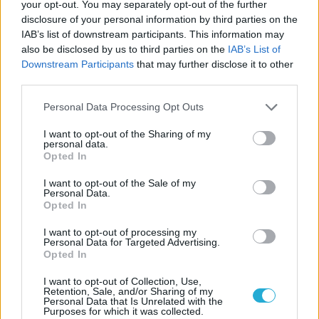
your opt-out. You may separately opt-out of the further
Παναθηναϊκού με την
disclosure of your personal information by third parties on the
ιστορία
IAB’s list of downstream participants. This information may
also be disclosed by us to third parties on the
IAB’s List of
Downstream Participants
that may further disclose it to other
third parties.
ΗΛΙΑΣ ΠΑΠΑΪΩΑΝΝΟΥ
08/03/2026
Please note that this website/app uses one or more Google
Personal Data Processing Opt Outs
Αναγνώριση και σεβασμός
services and may gather and store information including but
οι σημαντικότερες νίκες του
not limited to your visit or usage behaviour. You may click to
I want to opt-out of the Sharing of my
Α.Ο. Θήρας
personal data.
grant or deny consent to Google and its third-party tags to
Opted In
use your data for below specified purposes in below Google
consent section.
I want to opt-out of the Sale of my
Personal Data.
Opted In
I want to opt-out of processing my
Personal Data for Targeted Advertising.
Opted In
I want to opt-out of Collection, Use,
Retention, Sale, and/or Sharing of my
Personal Data that Is Unrelated with the
Purposes for which it was collected.