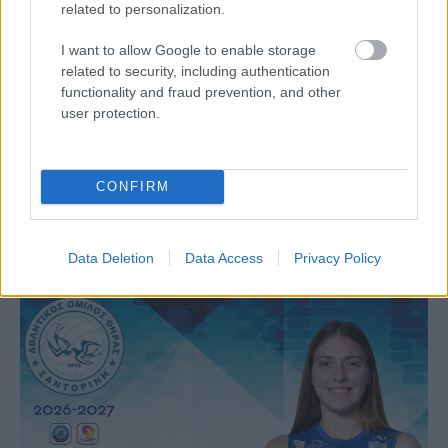
related to personalization.
I want to allow Google to enable storage
related to security, including authentication
functionality and fraud prevention, and other
Aκολουθήστε μας
user protection.
παντού…
CONFIRM
Data Deletion
Data Access
Privacy Policy