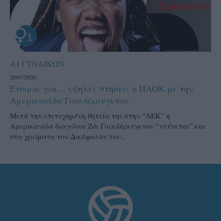
Α1 ΓΥΝΑΙΚΩΝ
28/07/2026
Έτοιμος για… υψηλές πτήσεις ο ΠΑΟΚ με την
Αμερικανίδα Γουεδέρινγκτον
Μετά την επιτυχημένη θητεία της στην “ΑΕΚ” η
Αμερικανίδα διαγώνια Ζόι Γουεδέρινγκτον “ντύνεται” και
στα χρώματα του Δικέφαλου του...