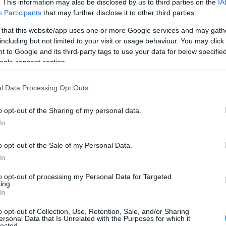
. This information may also be disclosed by us to third parties on the
IA
κα πήρε το side out για να παέι η Ντρπα στο σερβίς και
Participants
that may further disclose it to other third parties.
λειώσει το σετ με 11-25 και ο αγώνας με 1-3.
 that this website/app uses one or more Google services and may gath
including but not limited to your visit or usage behaviour. You may click 
 to Google and its third-party tags to use your data for below specifi
τής: Ονόπας, Επόπτες: Καπότης, Παπαγιαννόπουλος,
ogle consent section.
l Data Processing Opt Outs
o opt-out of the Sharing of my personal data.
In
o opt-out of the Sale of my Personal Data.
In
to opt-out of processing my Personal Data for Targeted
ing.
υς, 42 επιθέσεις, 9 μπλοκ και 14 λάθη αντιπάλων και 
In
, 14 μπλοκ και 19 λάθη αντιπάλων.
o opt-out of Collection, Use, Retention, Sale, and/or Sharing
ersonal Data that Is Unrelated with the Purposes for which it
lected.