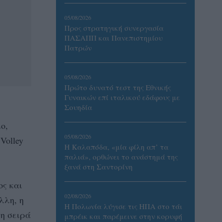
05/08/2026
Προς στρατηγική συνεργασία
ΠΑΣΑΠΠ και Πανεπιστημίου
Πατρών
05/08/2026
Πρώτο δυνατό τεστ της Εθνικής
Γυναικών επί ιταλικού εδάφους με
Σουηδία
ο,
05/08/2026
Volley
Η Καλαπόδα, «μία φίλη απ’ τα
παλιά», ορθώνει το ανάστημά της
ξανά στη Σαντορίνη
ος και
02/08/2026
λλη, η
Η Πολωνία λύγισε τις ΗΠΑ στο τάι
η σειρά
μπρέικ και παρέμεινε στην κορυφή