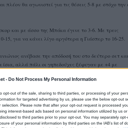
αι πλέον θα αγωνιστεί για τις θέσεις 5-8 με στόχο την
κορ και με άσσο της Μπάκα έγινε το 3-6. Με τρεις
0-15, για να κάνει λίγο αργότερα η Γιάσπερ το 16-25.
ανιώνιος ανέβασε την απόδοσή του στο δεύτερο σετ κα
α ίσια, αλλά πάλι οι γηπεδούχες ξέφυγαν με +4 με
οκ της Νομικού ο αγώνας ήρθε σε απόλυτη ισορροπία για
et -
Do Not Process My Personal Information
to opt-out of the sale, sharing to third parties, or processing of your per
ε 10-14 με επίθεση της Κριβόσισκα, ο Πανιώνιος με σ
formation for targeted advertising by us, please use the below opt-out s
r selection. Please note that after your opt-out request is processed y
ινάλε του σετ ο δικέφαλος του βορρά βρήκε λύσεις στη
eing interest-based ads based on personal information utilized by us or
 τις φάσεις πάνω στο φιλέ έγινε το 23-25.
disclosed to third parties prior to your opt-out. You may separately opt-
losure of your personal information by third parties on the IAB’s list of