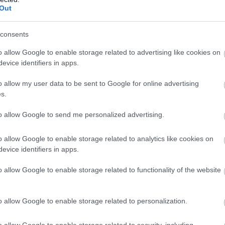
Out
consents
 (17/41 επ., 3 άσσοι, 2 μπλοκ, 50% υπ. – 33% άριστες)
o allow Google to enable storage related to advertising like cookies on
(2/4 επ., 2 μπλοκ), Κορέα 5 (4/10 επ., 1 μπλοκ), Ίκιτς 12
evice identifiers in apps.
 Καρέλια / Κακουράτου (λ, 67% υπ. – 27% άριστες), Νομ
o allow my user data to be sent to Google for online advertising
π., 1 μπλοκ, 50% υπ. – 50% άριστες), Ηλιοπούλου, Οικον
s.
to allow Google to send me personalized advertising.
23 επ., 1 άσσος, 3 μπλοκ, 63% υπ. – 37% άριστες), Βαν
o allow Google to enable storage related to analytics like cookies on
 3 άσσοι, 2 μπλοκ, 55% υπ. – 35% άριστες), Τερζόγλου 14
evice identifiers in apps.
 5 μπλοκ), Ντρπα 10 (8/28 επ., 1 άσσος, 1 μπλοκ) / Ξαν
o allow Google to enable storage related to functionality of the website
ή, Τσιόγκα, Καραφουλίδου.
o allow Google to enable storage related to personalization.
o allow Google to enable storage related to security, including