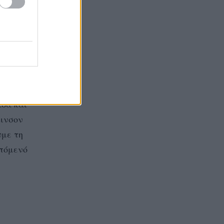
ήταν
ις 5-8
ι λίγες
ι
άδα και
κινσον
υμε τη
επόμενό