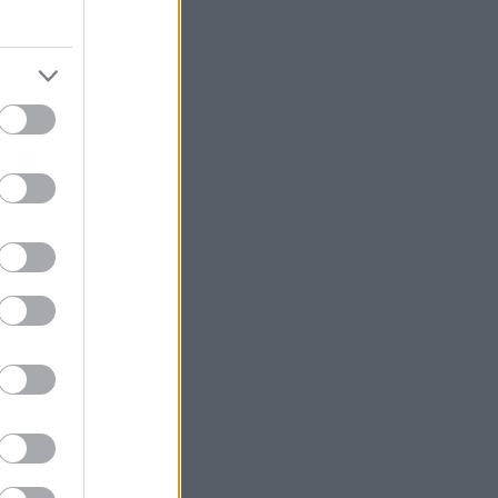
,
 (7/21
ικού 4
ομίδου,
 Ντε
 (10/14
θοπούλου