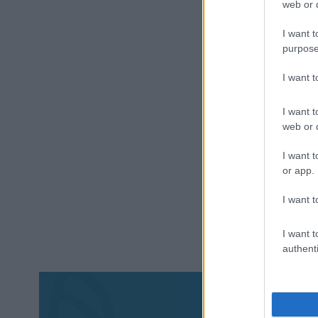
web or d
I want t
purpose
I want 
I want t
web or d
I want t
or app.
I want t
I want t
authenti
Aκολου