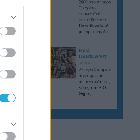
2000 στο σήμερα:
Tο τρίτο
ευρωπαϊκό
ραντεβού του
Παναθηναϊκού
με την ιστορία
ΗΛΙΑΣ
ΠΑΠΑΪΩΑΝΝΟΥ
08/03/2026
Αναγνώριση και
σεβασμός οι
σημαντικότερες
νίκες του Α.Ο.
Θήρας