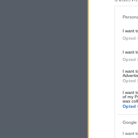
in below Go
Persona
I want t
Opted 
I want t
Opted 
I want 
Advertis
Opted 
I want t
of my P
was col
Opted 
Google 
I want t