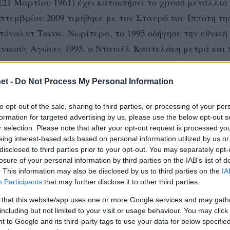
21 Mαρτίου 1961) έχει κατακτήσει το χρυσό μετάλλιο
πτεμβρίου 2009 τιμήθηκε με τον Σταυρό του Ιππότη της
τόναλντ Τουσκ. Νωρίτερα, το 1995 οδήγησε την εθνική
νικούς Αγώνες 1995. ο Ντανιέλ Καστελάκη μετρά και
Βραζιλία και Πολωνία. Το 2014 οδήγησε τη Φενερμπαχ
 Διετέλεσε επίσης Ομοσπονδιακός προπονητής της εθνικ
et -
Do Not Process My Personal Information
to opt-out of the sale, sharing to third parties, or processing of your per
formation for targeted advertising by us, please use the below opt-out s
στεί στις Φενερμπαχτσέ, Μπελσάτοφ, Περούτζια, Νόλι
r selection. Please note that after your opt-out request is processed y
eing interest-based ads based on personal information utilized by us or
disclosed to third parties prior to your opt-out. You may separately opt-
losure of your personal information by third parties on the IAB’s list of
. This information may also be disclosed by us to third parties on the
IA
Participants
that may further disclose it to other third parties.
 that this website/app uses one or more Google services and may gath
including but not limited to your visit or usage behaviour. You may click 
 to Google and its third-party tags to use your data for below specifi