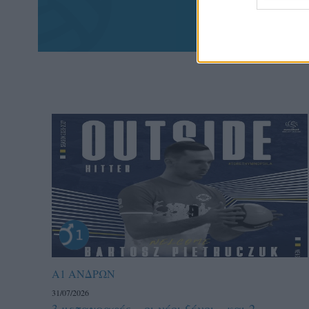
πα
Α1 ΑΝΔΡΩΝ
31/07/2026
3 μεταγραφές – οι νέοι ξένοι – και 2